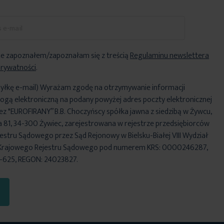
e zapoznałem/zapoznałam się z treścią
Regulaminu newslettera
Prywatności
.
yłkę e-mail) Wyrażam zgodę na otrzymywanie informacji
ogą elektroniczną na podany powyżej adres poczty elektronicznej
ez "EUROFIRANY” B.B. Choczyńscy spółka jawna z siedzibą w Żywcu,
za 81, 34-300 Żywiec, zarejestrowana w rejestrze przedsiębiorców
stru Sądowego przez Sąd Rejonowy w Bielsku-Białej VIII Wydział
Krajowego Rejestru Sądowego pod numerem KRS: 0000246287,
6-625, REGON: 24023827.