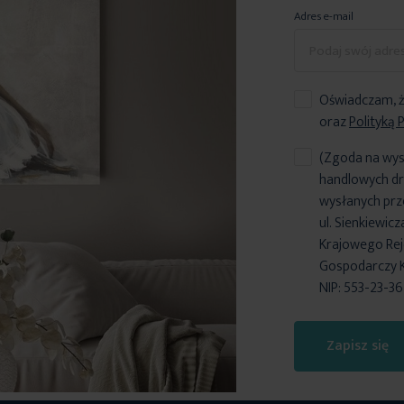
Adres e-mail
Oświadczam, ż
oraz
Polityką 
(Zgoda na wys
handlowych dr
wysłanych prz
ul. Sienkiewic
Krajowego Reje
Gospodarczy 
NIP: 553-23-3
Zapisz się