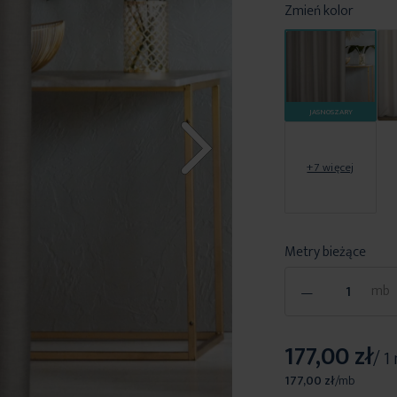
Zmień kolor
JASNOSZARY
+7 więcej
Metry bieżące
-
mb
177,00 zł
/ 1
177,00 zł
/
mb