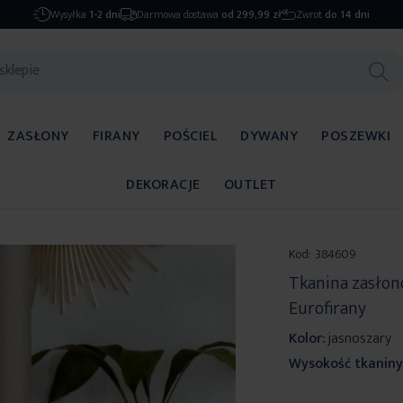
Wysyłka
1-2 dni
Darmowa dostawa
od 299,99 zł
Zwrot
do 14 dni
ZASŁONY
FIRANY
POŚCIEL
DYWANY
POSZEWKI
DEKORACJE
OUTLET
Kod:
384609
Tkanina zasłon
Eurofirany
Kolor:
jasnoszary
Wysokość tkaniny