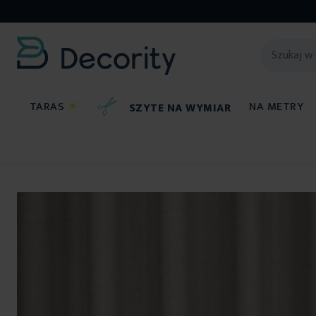
TARAS
☀
NA METRY
SZYTE NA WYMIAR
Tkaniny na metry
Przejdź
na
koniec
galerii