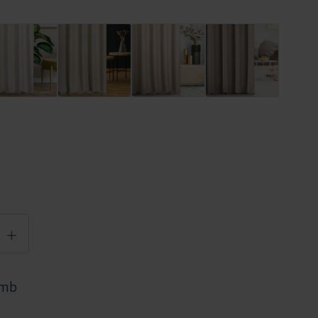
+
 mb