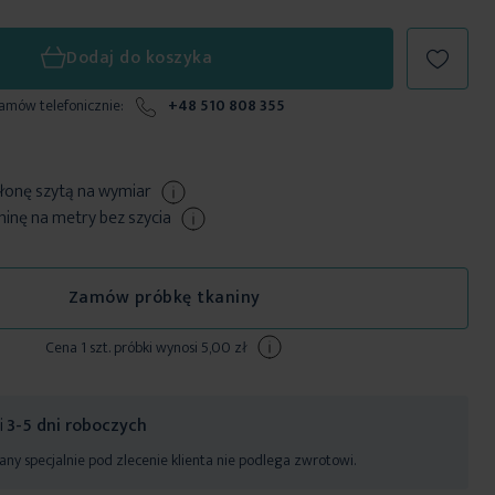
Dodaj do koszyka
zamów telefonicznie:
+48 510 808 355
łonę szytą
na wymiar
nę na metry bez szycia
Zamów próbkę tkaniny
Cena 1 szt. próbki wynosi 5,00 zł
ji
3-5 dni roboczych
ny specjalnie pod zlecenie klienta nie podlega zwrotowi.