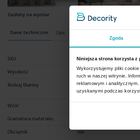
Zasłony na wymiar
Rolety na wymiar
Opis
Konserwacja
Zgoda
Więcej
SKU
384609
Niniejsza strona korzysta z
informacji
Wykorzystujemy pliki cookie 
Wysokość
295 cm
ruch w naszej witrynie. Inf
reklamowym i analitycznym. 
Rodzaj tkaniny
zaciemniające, dimout,
uzyskanymi podczas korzysta
zasłonowo-obiciowe
Wzór
melanżowe
Gramatura materiału
320 g/m²
Obciążnik
nie