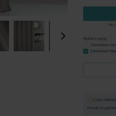
lub 
Wybierz opcję:
Zamawiam
zas
Zamawiam tkani
Czas realizac
Produkt przygotowa