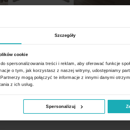
Poszewki na wymiar
Obrusy na wymiar
Szczegóły
 plików cookie
do spersonalizowania treści i reklam, aby oferować funkcje sp
ormacje o tym, jak korzystasz z naszej witryny, udostępniamy p
Partnerzy mogą połączyć te informacje z innymi danymi otrzym
nia z ich usług.
Spersonalizuj
Z