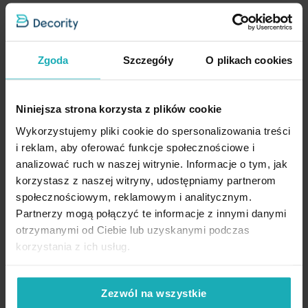
Inne produkty z kolekcji:
Eva Minge
Zgoda
Szczegóły
O plikach cookies
Dane techniczne
Niniejsza strona korzysta z plików cookie
Wykorzystujemy pliki cookie do spersonalizowania treści
i reklam, aby oferować funkcje społecznościowe i
Opis
Więcej
SKU
381214
analizować ruch w naszej witrynie. Informacje o tym, jak
informacji
korzystasz z naszej witryny, udostępniamy partnerom
Rozmiar (szer. x dł.)
30 x 50 cm
Konserwacja
społecznościowym, reklamowym i analitycznym.
Wyjątkowo puszysty i
miękki ręcznik kąpielowy
w pięknym
kolorze to propozycja dla miłośników luksusu i komfortu. Ręcznik
Szerokość
30 cm
Partnerzy mogą połączyć te informacje z innymi danymi
wyróżnia wyjątkowa s
truktura frote układająca się w drobne
otrzymanymi od Ciebie lub uzyskanymi podczas
Długość
50 cm
prążki
oraz dekoracyjna
bordiura z dodatkiem srebrnej nici
. W
korzystania z ich usług.
Suszyć w niskiej temperaturze
High-contrast mode
kolekcji ręczników kąpielowych FILON można znaleźć
dwa
Gramatura materiału
530 g/m²
rozmiary ręczników
w szerokiej gamie kolorystycznej. Można je
dowolnie łączyć i stworzyć indywidualne zestawy do wnętrza.
Zezwól na wszystkie
Pętelka do zawieszenia
tak
Prasować w temperaturze do 150 stopni Celsjusza