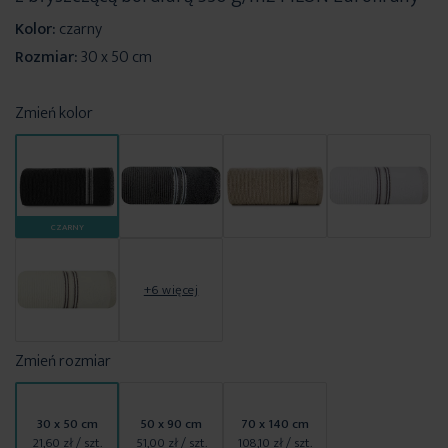
Kolor:
czarny
Rozmiar:
30 x 50 cm
Zmień kolor
CZARNY
+6 więcej
Zmień rozmiar
30 x 50 cm
50 x 90 cm
70 x 140 cm
21,60 zł
/ szt.
51,00 zł
/ szt.
108,10 zł
/ szt.