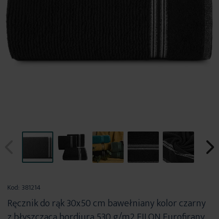
Przejdź
na
Kod:
381214
początek
Ręcznik do rąk 30x50 cm bawełniany kolor czarny
galerii
z błyszczącą bordiurą 530 g/m2 FILON Eurofirany