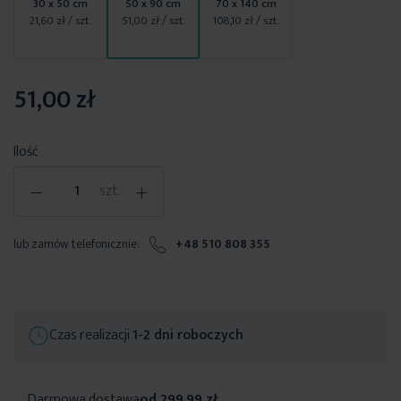
30 x 50 cm
50 x 90 cm
70 x 140 cm
21,60 zł
/ szt.
51,00 zł
/ szt.
108,10 zł
/ szt.
51,00 zł
Ilość
-
+
szt.
lub zamów telefonicznie:
+48 510 808 355
Czas realizacji
1-2 dni roboczych
Darmowa dostawa
od 299,99 zł