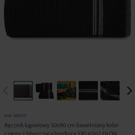
Przejdź
na
Kod:
381200
początek
Ręcznik kąpielowy 50x90 cm bawełniany kolor
galerii
czarny z błyszczącą bordiurą 530 g/m2 FILON