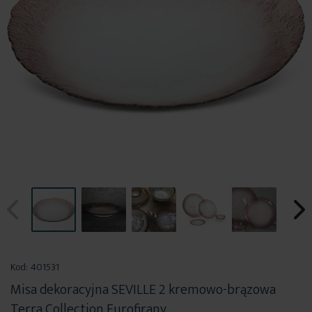
Przejdź
na
Kod:
401531
początek
Misa dekoracyjna SEVILLE 2 kremowo-brązowa
galerii
Terra Collection Eurofirany