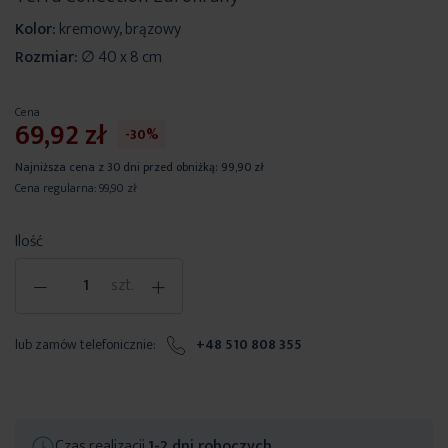
Kolor:
kremowy, brązowy
Rozmiar:
∅ 40 x 8 cm
Cena
69,92 zł
-30%
Najniższa cena z 30 dni przed obniżką:
99,90 zł
Cena regularna:
99,90 zł
Ilość
-
+
szt.
lub zamów telefonicznie:
+48 510 808 355
Czas realizacji
1-2 dni roboczych