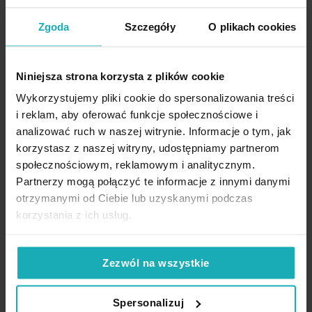
Średnica: 40 cm
Eurofirany
rogach kremowa SEVILLE
Zgoda
Szczegóły
O plikach cookies
TERRA COLLECTION Eurofirany
Wysokość: 8 cm
Kolor:
kremowy, brązowy
57,70 zł
74,20 zł
Skład:
szkło
Niniejsza strona korzysta z plików cookie
Najniższa cena z 30 dni przed
Najniższa cena z 30 dni przed
Producent:
Eurofirany
obniżką:
57,70 zł
obniżką:
74,20 zł
Wykorzystujemy pliki cookie do spersonalizowania treści
Cena regularna:
69,90 zł
Cena regularna:
89,90 zł
Kolekcja:
Terra Collection - Seville
i reklam, aby oferować funkcje społecznościowe i
Dodaj do listy życzeń
Dodaj do listy życzeń
Dod
Dodaj do koszyka
Dodaj do koszyka
analizować ruch w naszej witrynie. Informacje o tym, jak
korzystasz z naszej witryny, udostępniamy partnerom
społecznościowym, reklamowym i analitycznym.
Partnerzy mogą połączyć te informacje z innymi danymi
otrzymanymi od Ciebie lub uzyskanymi podczas
korzystania z ich usług.
High-contrast mode
Zezwól na wszystkie
Podobne produkty
Spersonalizuj