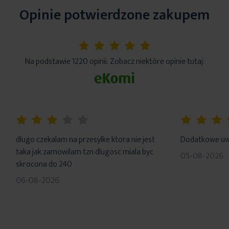
Opinie potwierdzone zakupem
5%
Na podstawie 1220 opinii. Zobacz niektóre opinie tutaj.
60%
100%
dlugo czekalam na przesylke ktora nie jest
Dodatkowe uwa
taka jak zamowilam tzn dlugosc miala byc
05-08-2026
skrocona do 240
06-08-2026