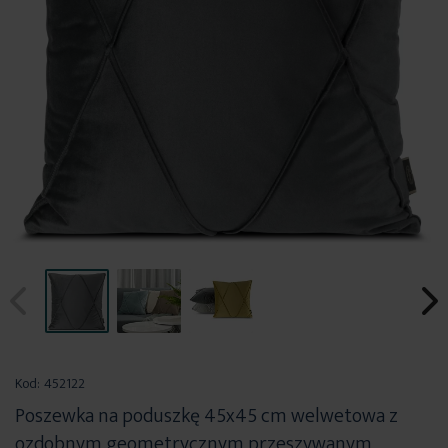
Przejdź
na
Kod:
452122
początek
Poszewka na poduszkę 45x45 cm welwetowa z
galerii
ozdobnym geometrycznym przeszywanym