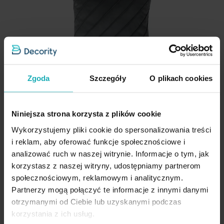
kolorów dostępnych w kolekcji
sprawia, że można je z łatwością
Skład materiałowy
100% poliester
dopasować do każdego wnętrza.
Nie suszyć w suszarce bębnowej
Tolerancja rozmiaru
3cm
Waga netto
200 g
Nie prasować
Dane techniczne:
Pobierz instrukcję użytkowania i bezpieczeństwa produktu
Zgoda
Szczegóły
O plikach cookies
długość: 45 cm
szerokość: 45 cm
Niniejsza strona korzysta z plików cookie
Poszewka na poduszkę 45x45
skład: 100% poliester - welwet
gramatura: 260 g/m
2
cm welwetowa z ozdobnym
Wykorzystujemy pliki cookie do spersonalizowania treści
geometrycznym
i reklam, aby oferować funkcje społecznościowe i
przeszywanym wzorem
analizować ruch w naszej witrynie. Informacje o tym, jak
stalowa NALA EUROFIRANY
korzystasz z naszej witryny, udostępniamy partnerom
PREMIUM
społecznościowym, reklamowym i analitycznym.
Partnerzy mogą połączyć te informacje z innymi danymi
31,40 zł
otrzymanymi od Ciebie lub uzyskanymi podczas
korzystania z ich usług.
Dodaj do listy życzeń
Dodaj do koszyka