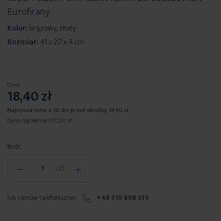
Eurofirany
Kolor:
brązowy, złoty
Rozmiar:
41 x 20 x 4 cm
Cena
18,40 zł
Najniższa cena z 30 dni przed obniżką:
18,40 zł
Cena regularna:
133,00 zł
Ilość
-
+
szt.
lub zamów telefonicznie:
+48 510 808 355