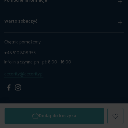
Pomocne informacje
Warto zobaczyć
Chętnie pomożemy
+48 510 808 355
Infolinia czynna: pn - pt: 8:00 - 16:00
decority@decority.pl
Dodaj do koszyka
© 2026 Decority. Wszystkie prawa zastrzeżone.