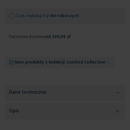
Czas realizacji
1-2 dni roboczych
Darmowa dostawa
od 299,99 zł
Inne produkty z kolekcji:
Limited Collection
Dane techniczne
Opis
Więcej
SKU
397425
informacji
Rozmiar (szer. x dł.)
41 x 20 x 4 cm
Piękna
patera dekoracyjna
z limitowanej kolekcji Alisma