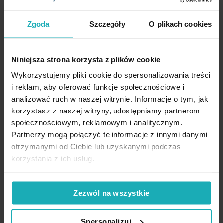
4 brązowo-złoty ze szkła
4 brązowo-złoty ze szkła
artystycznego Limited
artystycznego Limited
Kolor:
brązowy, złocisty
Collection Eurofirany
Collection Eurofirany
Zgoda
Szczegóły
O plikach cookies
Skład:
glinka ceramiczna
Producent: Eurofirany
Kolekcja:
Alisma Limited Collection
Niniejsza strona korzysta z plików cookie
18,50 zł
Wykorzystujemy pliki cookie do spersonalizowania treści
Najniższa cena z 30 dni przed
i reklam, aby oferować funkcje społecznościowe i
obniżką:
18,50 zł
25,60 zł
Cena regularna:
96,00 zł
analizować ruch w naszej witrynie. Informacje o tym, jak
korzystasz z naszej witryny, udostępniamy partnerom
Dodaj do listy życzeń
Dodaj do listy życzeń
Dod
Dodaj do koszyka
Dodaj do koszyka
społecznościowym, reklamowym i analitycznym.
Partnerzy mogą połączyć te informacje z innymi danymi
otrzymanymi od Ciebie lub uzyskanymi podczas
korzystania z ich usług.
High-contrast mode
Zezwól na wszystkie
Spersonalizuj