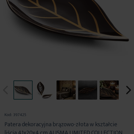
Przejdź
na
Kod:
397425
początek
Patera dekoracyjna brązowo-złota w kształcie
galerii
liścia 41x20x4 cm ALISMA LIMITED COLLECTION