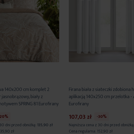
owa 140x200 cm komplet 2
Firana biała z siateczki zdobiona
 jasnobrązowy, biały z
aplikacją 140x250 cm przelotka 
otywem SPRING 81 Eurofirany
Eurofirany
107,03 zł
-20%
-30%
 30 dni przed obniżką:
135,90 zł
Najniższa cena z 30 dni przed obniżką
135,90 zł
Cena regularna:
152,90 zł