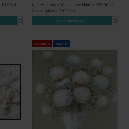
:
115,90 zł
Najniższa cena z 30 dni przed obniżką:
270,90 zł
Cena regularna:
270,90 zł
Dodaj
Dodaj
Dodaj do koszyka
do
do
listy
listy
życzeń
życzeń
Promocja
Nowość