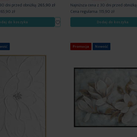
 30 dni przed obniżką:
265,90 zł
Najniższa cena z 30 dni przed obniżką
265,90 zł
Cena regularna:
115,90 zł
Dodaj
odaj do koszyka
Dodaj do koszyka
do
listy
życzeń
wość
Promocja
Nowość