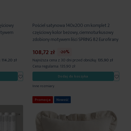
ęściowy
Pościel satynowa 140x200 cm komplet 2
motywem
częściowy kolor beżowy, ciemnoturkusowy
zdobiony motywem liści SPRING 82 Eurofirany
108,72 zł
-20%
:
114,20 zł
Najniższa cena z 30 dni przed obniżką:
135,90 zł
Cena regularna:
135,90 zł
Dodaj
Dodaj
Dodaj do koszyka
do
do
Inne rozmiary
listy
listy
życzeń
życzeń
Promocja
Nowość