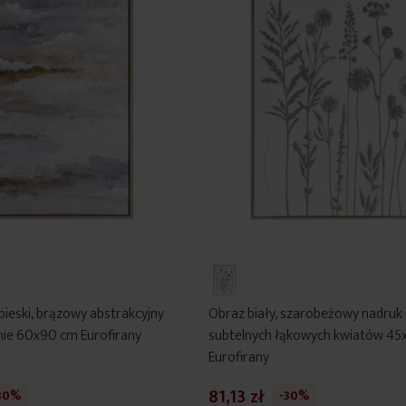
bieski, brązowy abstrakcyjny
Obraz biały, szarobeżowy nadruk 
nie 60x90 cm Eurofirany
subtelnych łąkowych kwiatów 45
Eurofirany
81,13 zł
30%
-30%