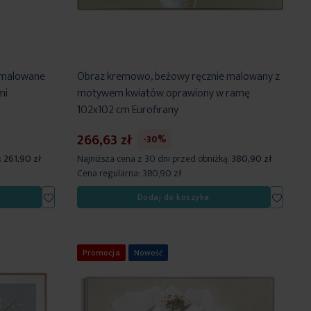
 malowane
Obraz kremowo, beżowy ręcznie malowany z
mi
motywem kwiatów oprawiony w ramę
102x102 cm Eurofirany
266,63 zł
-30%
:
261,90 zł
Najniższa cena z 30 dni przed obniżką:
380,90 zł
Cena regularna:
380,90 zł
Dodaj
Dodaj
Dodaj do koszyka
do
do
listy
listy
życzeń
życzeń
Promocja
Nowość