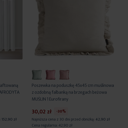
 haftowaną
Poszewka na poduszkę 45x45 cm muślinowa
- AFRODYTA
z ozdobną falbanką na brzegach beżowa
MUŚLIN 1 Eurofirany
30,02 zł
-30%
:
152,90 zł
Najniższa cena z 30 dni przed obniżką:
42,90 zł
Cena regularna:
42,90 zł