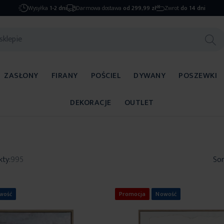
Wysyłka
1-2 dni
Darmowa dostawa
od 299,99 zł
Zwrot
do 14 dni
ZASŁONY
FIRANY
POŚCIEL
DYWANY
POSZEWKI
DEKORACJE
OUTLET
kty:
995
Sor
wość
Promocja
Nowość