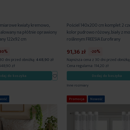
ymiarowe kwiaty kremowo,
Pościel 140x200 cm komplet 2 cz
malowany na płótnie oprawiony
kolor pudrowo różowy, biały z 
any 122x92 cm
roślinnym FREESIA Eurofirany
91,36 zł
-30%
-20%
 30 dni przed obniżką:
448,90 zł
Najniższa cena z 30 dni przed obniżką
448,90 zł
Cena regularna:
114,20 zł
Dodaj
odaj do koszyka
Dodaj do koszyka
do
Inne rozmiary
listy
życzeń
wość
Promocja
Nowość