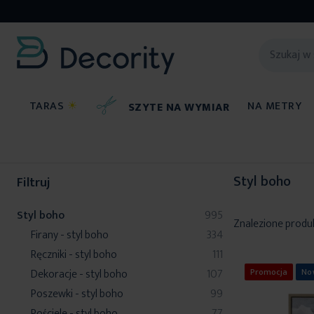
TARAS
☀
NA METRY
SZYTE NA WYMIAR
Styl boho
Styl boho
Filtruj
produkty
Styl boho
995
Znalezione produ
produkty
Firany - styl boho
334
produkty
Ręczniki - styl boho
111
produkty
Dekoracje - styl boho
107
Promocja
No
produkty
Poszewki - styl boho
99
produkty
Pościele - styl boho
77