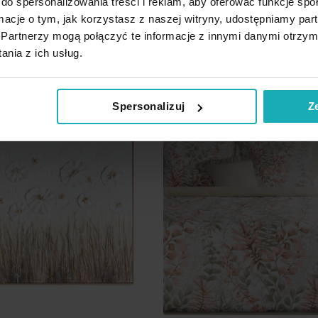
do spersonalizowania treści i reklam, aby oferować funkcje sp
380,90 zł
Cena regularna:
393,90 zł
ormacje o tym, jak korzystasz z naszej witryny, udostępniamy p
Dodaj
odaj do koszyka
Dodaj do koszyka
Partnerzy mogą połączyć te informacje z innymi danymi otrzym
do
nia z ich usług.
listy
życzeń
wość
Promocja
Nowość
Spersonalizuj
Z