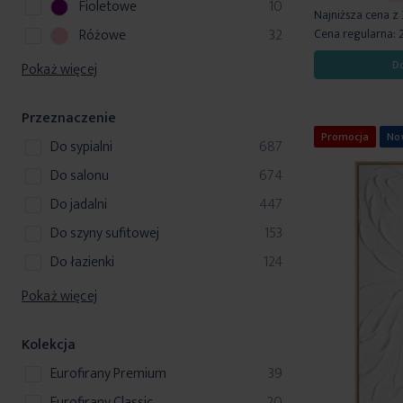
u
p
Fioletowe
10
y
d
Najniższa cena z
t
o
k
r
u
p
Różowe
32
Cena regularna:
y
d
t
o
k
r
u
D
Pokaż więcej
y
d
t
o
k
u
y
d
t
k
Przeznaczenie
u
y
t
Promocja
No
k
produkty
do sypialni
687
y
t
produkty
do salonu
674
y
produkty
do jadalni
447
produkty
do szyny sufitowej
153
produkty
do łazienki
124
Pokaż więcej
Kolekcja
produkty
Eurofirany Premium
39
produkty
Eurofirany Classic
20