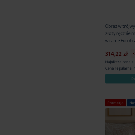
Obraz w trójw
złoty ręcznie 
w ramę Eurofir
314,22 zł
Najniższa cena z
Cena regularna:
D
Promocja
No