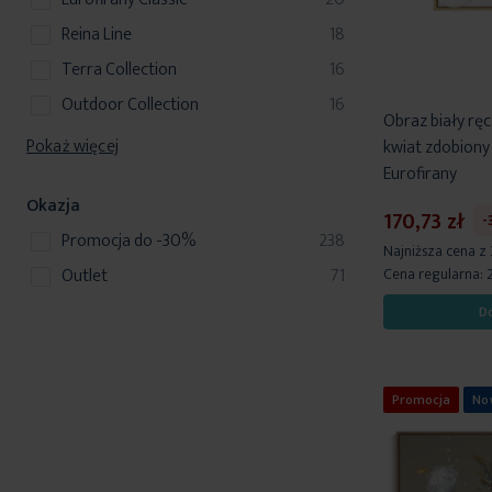
produkty
Reina Line
18
produkty
Terra Collection
16
produkty
Outdoor Collection
16
Obraz biały rę
Pokaż więcej
kwiat zdobiony
Eurofirany
Okazja
170,73 zł
-
produkty
Promocja do -30%
238
Najniższa cena z
produkty
Outlet
71
Cena regularna:
D
Promocja
No