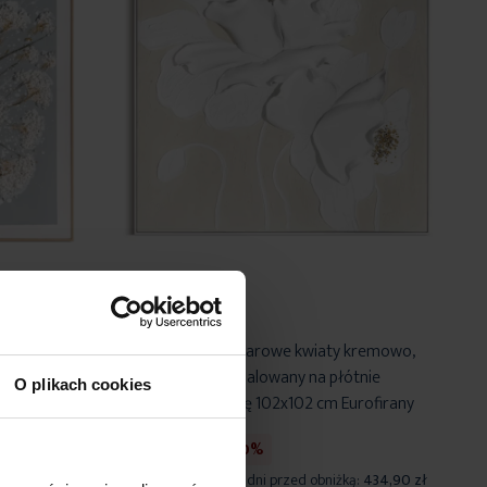
elaty
Obraz w trójwymiarowe kwiaty kremowo,
awiony w
beżowy ręcznie malowany na płótnie
O plikach cookies
oprawiony w ramę 102x102 cm Eurofirany
304,42 zł
-30%
:
393,90 zł
Najniższa cena z 30 dni przed obniżką:
434,90 zł