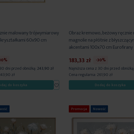
cznie malowany trójwymiarowy
Obraz kremowo, beżowy ręcznie
 kryształkami 60x90 cm
magnolie na płótnie z błyszczący
akcentami 100x70 cm Eurofirany
183,33 zł
30%
-30%
 30 dni przed obniżką:
243,90 zł
Najniższa cena z 30 dni przed obniżką
243,90 zł
Cena regularna:
261,90 zł
Dodaj
odaj do koszyka
Dodaj do koszyka
do
listy
życzeń
wość
Promocja
Nowość