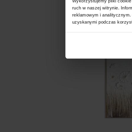
Wykorzystujemy pliki cookie 
Cena regularna:
ruch w naszej witrynie. Inf
D
reklamowym i analitycznym. 
uzyskanymi podczas korzysta
Promocja
No