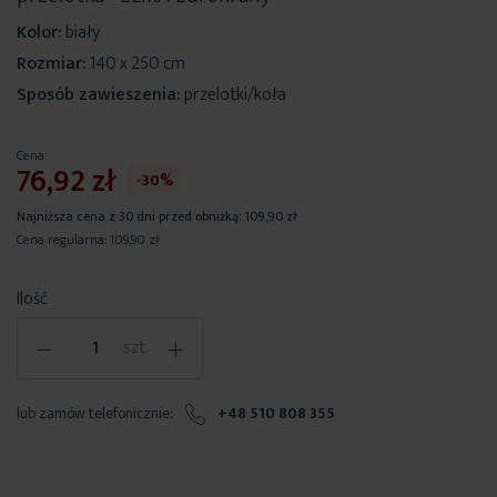
Kolor:
biały
Rozmiar:
140 x 250 cm
Sposób zawieszenia:
przelotki/koła
Cena
76,92 zł
-30%
Najniższa cena z 30 dni przed obniżką:
109,90 zł
Cena regularna:
109,90 zł
Ilość
-
+
szt.
lub zamów telefonicznie:
+48 510 808 355