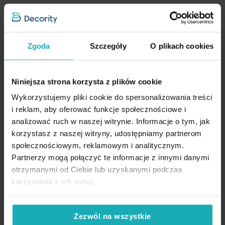
Prasować w temperaturze do 110 stopni Celsjusza
Podobne produkty
Rodzaj tkaniny
Materiał: siatka o splocie geometrycznym
z siatki
Wykończenie: matowa, jednokolorowa
Wzór
we wzory geometryczne
Nie czyścić chemicznie
Zgoda
Szczegóły
O plikach cookies
Sposób zawieszenia: przelotki
Jednostka miary
szt.
Efekt wizualny: nowoczesny, elegancki charakter
Skład materiałowy
100% poliester
Nie można wybielać i chlorować
Niniejsza strona korzysta z plików cookie
Przeznaczenie: salon, sypialnia, jadalnia
Tolerancja rozmiaru
5%
Wykorzystujemy pliki cookie do spersonalizowania treści
i reklam, aby oferować funkcje społecznościowe i
Waga netto
400 g
Nie suszyć w suszarce bębnowej
analizować ruch w naszej witrynie. Informacje o tym, jak
korzystasz z naszej witryny, udostępniamy partnerom
Pobierz instrukcję użytkowania i bezpieczeństwa produktu
Dane techniczne:
społecznościowym, reklamowym i analitycznym.
Partnerzy mogą połączyć te informacje z innymi danymi
Opinie potwierdzone zakupem
otrzymanymi od Ciebie lub uzyskanymi podczas
szerokość: 140 cm
korzystania z ich usług.
wysokość: 250 cm
skład: 100% poliester
5%
Zezwól na wszystkie
Na podstawie 1220 opinii. Zobacz niektóre opinie tutaj.