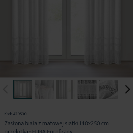
Przejdź
na
Kod:
479530
początek
Zasłona biała z matowej siatki 140x250 cm
galerii
przelotka - ELIRA Eurofirany