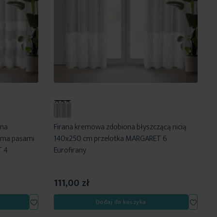
ona
Firana kremowa zdobiona błyszczącą nicią
ema pasami
140x250 cm przelotka MARGARET 6
T 4
Eurofirany
111,00 zł
Dodaj
Dodaj
Dodaj do koszyka
do
do