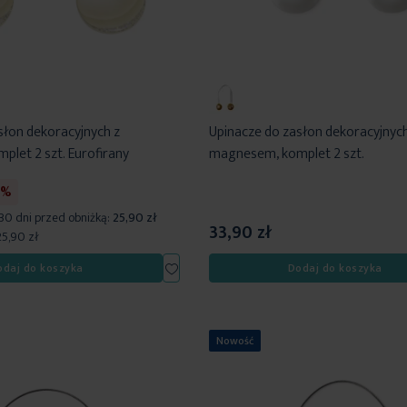
słon dekoracyjnych z
Upinacze do zasłon dekoracyjnych
let 2 szt. Eurofirany
magnesem, komplet 2 szt.
0%
 30 dni przed obniżką:
25,90 zł
33,90 zł
25,90 zł
Dodaj
odaj do koszyka
Dodaj do koszyka
do
listy
życzeń
Nowość