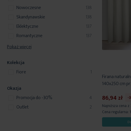
produkty
nowoczesne
138
produkty
skandynawskie
138
produkty
eklektyczne
137
produkty
romantyczne
137
Pokaż więcej
Kolekcja
produkt
Fiore
1
Firana naturaln
140x250 cm prz
Okazja
86,94 zł
produkty
Promocja do -30%
4
-
Najniższa cena z
produkty
Outlet
2
Cena regularna:
D