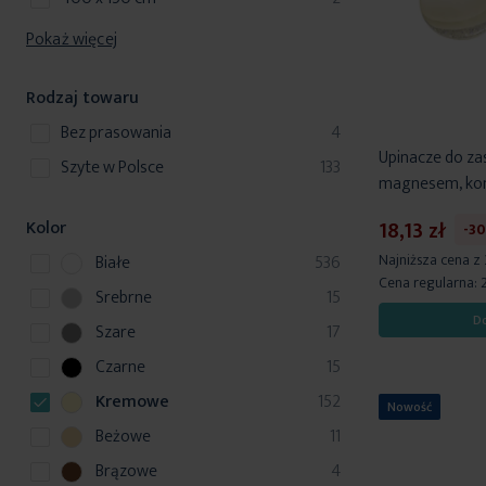
Pokaż więcej
Rodzaj towaru
produkty
bez prasowania
4
Upinacze do za
produkty
szyte w Polsce
133
magnesem, komp
18,13 zł
Kolor
-3
p
Najniższa cena z
Białe
536
Cena regularna:
r
p
Srebrne
15
o
r
D
p
Szare
17
d
o
r
u
p
Czarne
15
d
o
k
r
u
p
Kremowe
152
d
Nowość
t
o
k
r
u
p
Beżowe
11
y
d
t
o
k
r
u
p
Brązowe
4
y
d