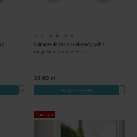
 z
Upinacze do zasłon dekoracyjnych z
magnesem, komplet 2 szt.
35,90 zł
Dodaj
Dodaj
Dodaj do koszyka
do
do
listy
listy
życzeń
życzeń
Promocja