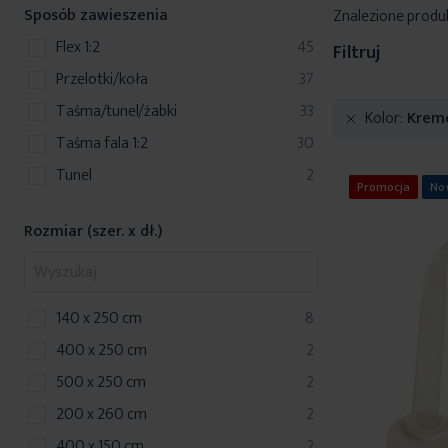
Sposób zawieszenia
Znalezione produ
produkty
Flex 1:2
45
Filtruj
produkty
przelotki/koła
37
produkty
taśma/tunel/żabki
33
Kolor
Krem
produkty
Taśma fala 1:2
30
produkty
Tunel
2
Promocja
No
Rozmiar (szer. x dł.)
produkty
140 x 250 cm
8
produkty
400 x 250 cm
2
produkty
500 x 250 cm
2
produkty
200 x 260 cm
2
produkty
400 x 150 cm
2