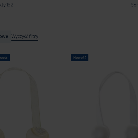
kty:
152
Sor
owe
Wyczyść filtry
wość
Nowość