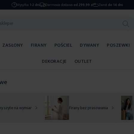
Wysyłka
1-2 dni
Darmowa dostawa
od 299,99 zł
Zwrot
do 14 dni
ZASŁONY
FIRANY
POŚCIEL
DYWANY
POSZEWKI
DEKORACJE
OUTLET
owe
ny szyte na wymiar
Firany bez prasowania