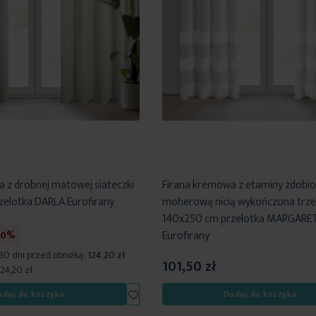
a z drobnej matowej siateczki
Firana kremowa z etaminy zdobi
elotka DARLA Eurofirany
moherową nicią wykończona trz
140x250 cm przelotka MARGARE
Eurofirany
30%
 30 dni przed obniżką:
124,20 zł
101,50 zł
124,20 zł
Dodaj
odaj do koszyka
Dodaj do koszyka
do