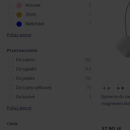
t
o
k
r
u
p
Różowe
5
y
d
t
o
k
r
u
p
Złote
7
y
d
t
o
k
r
u
p
Niebieskie
1
y
d
t
o
k
r
u
Pokaż więcej
y
d
t
o
k
u
y
d
t
k
Przeznaczenie
u
y
t
k
produkty
do salonu
145
y
t
produkty
do sypialni
144
produkty
do jadalni
136
produkty
do szyny sufitowej
75
produkty
Upinacze do za
do kuchni
3
magnesem, kom
Pokaż więcej
Cena
37,90 zł