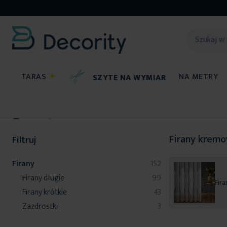
TARAS
☀
NA METRY
SZYTE NA WYMIAR
Firany
Firany krem
Filtruj
produkty
Firany
152
produkty
Firany długie
99
Fira
produkty
Firany krótkie
43
produkty
Zazdrostki
3