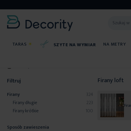
TARAS
☀
NA METRY
SZYTE NA WYMIAR
Firany
Firany loft
Filtruj
produkty
Firany
324
produkty
Firany długie
223
Fira
produkty
Firany krótkie
100
Sposób zawieszenia