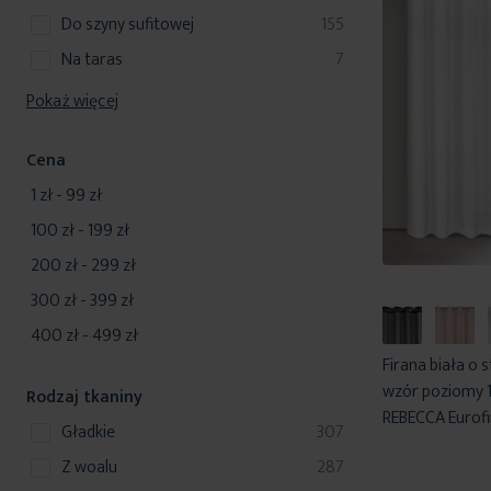
produkty
do szyny sufitowej
155
produkty
na taras
7
Pokaż więcej
Cena
1 zł
-
99 zł
100 zł
-
199 zł
200 zł
-
299 zł
300 zł
-
399 zł
400 zł
-
499 zł
Firana biała o
wzór poziomy 
Rodzaj tkaniny
REBECCA Eurofi
produkty
gładkie
307
produkty
z woalu
287