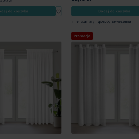
87,20 zł
Dodaj
odaj do koszyka
Dodaj do koszyka
do
Inne rozmiary i sposoby zawieszenia
listy
życzeń
Promocja