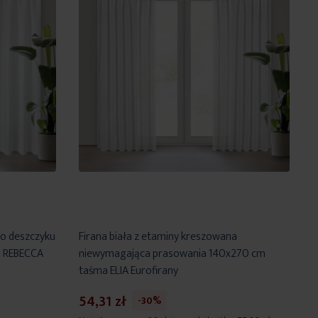
go deszczyku
Firana biała z etaminy kreszowana
a REBECCA
niewymagająca prasowania 140x270 cm
taśma ELIA Eurofirany
54,31 zł
-30%