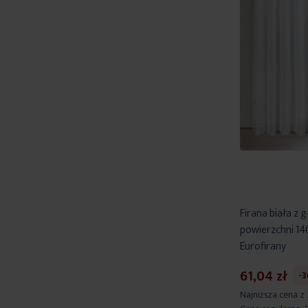
Firana biała z g
powierzchni 1
Eurofirany
61,04 zł
-
Najniższa cena z