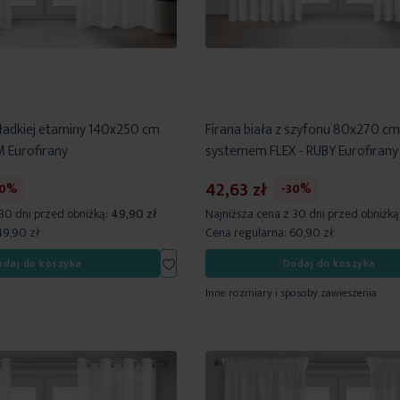
gładkiej etaminy 140x250 cm
Firana biała z szyfonu 80x270 cm
M Eurofirany
systemem FLEX - RUBY Eurofirany
42,63 zł
30%
-30%
 30 dni przed obniżką:
49,90 zł
Najniższa cena z 30 dni przed obniżką
49,90 zł
Cena regularna:
60,90 zł
Dodaj
odaj do koszyka
Dodaj do koszyka
do
Inne rozmiary i sposoby zawieszenia
listy
życzeń