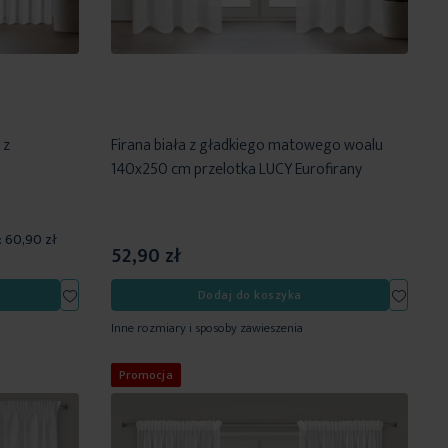
 z
Firana biała z gładkiego matowego woalu
140x250 cm przelotka LUCY Eurofirany
:
60,90 zł
52,90 zł
Dodaj
Dodaj
Dodaj do koszyka
do
do
Inne rozmiary i sposoby zawieszenia
listy
listy
życzeń
życzeń
Promocja