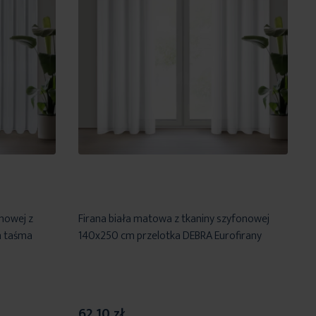
onowej z
Firana biała matowa z tkaniny szyfonowej
m taśma
140x250 cm przelotka DEBRA Eurofirany
62,10 zł