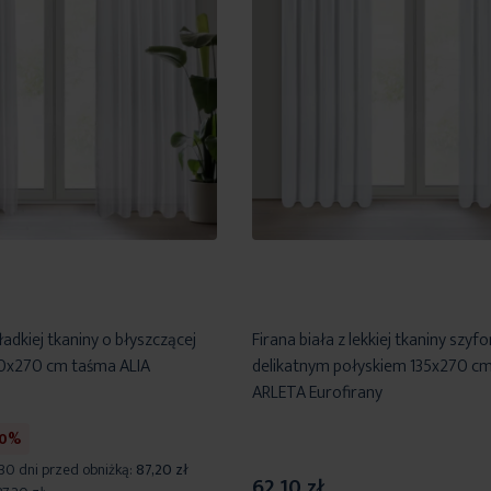
ładkiej tkaniny o błyszczącej
Firana biała z lekkiej tkaniny szyf
40x270 cm taśma ALIA
delikatnym połyskiem 135x270 c
ARLETA Eurofirany
30%
 30 dni przed obniżką:
87,20 zł
62,10 zł