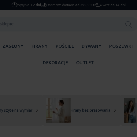
Wysyłka
1-2 dni
Darmowa dostawa
od 299,99 zł
Zwrot
do 14 dni
ZASŁONY
FIRANY
POŚCIEL
DYWANY
POSZEWKI
DEKORACJE
OUTLET
ny szyte na wymiar
Firany bez prasowania