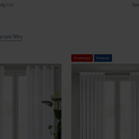
kty:
324
Sor
czyść filtry
Promocja
Nowość