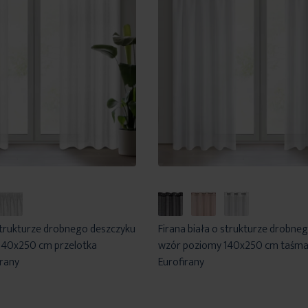
 strukturze drobnego deszczyku
Firana biała o strukturze drobne
140x250 cm przelotka
wzór poziomy 140x250 cm taśm
rany
Eurofirany