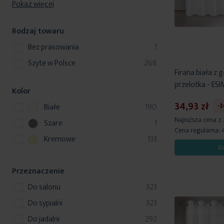
Pokaż więcej
Rodzaj towaru
produkt
bez prasowania
1
produkty
szyte w Polsce
268
Firana biała z 
przelotka - ESI
Kolor
34,93 zł
p
-
Białe
190
r
Najniższa cena z
p
Szare
1
o
Cena regularna:
r
p
Kremowe
133
d
o
D
r
u
d
o
k
u
Przeznaczenie
d
t
k
u
produkty
do salonu
323
y
t
k
produkty
do sypialni
323
t
produkty
do jadalni
292
y