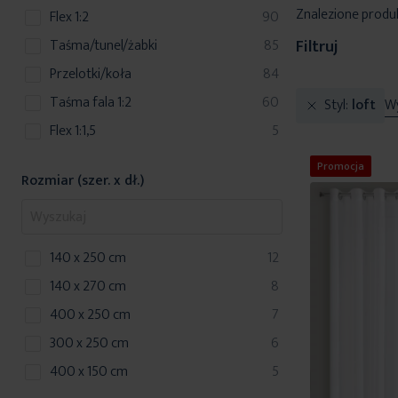
Znalezione produ
produkty
Flex 1:2
90
produkty
taśma/tunel/żabki
85
Filtruj
produkty
przelotki/koła
84
produkty
Taśma fala 1:2
60
Styl
loft
Wy
produkty
Flex 1:1,5
5
Promocja
Rozmiar (szer. x dł.)
produkty
140 x 250 cm
12
produkty
140 x 270 cm
8
produkty
400 x 250 cm
7
produkty
300 x 250 cm
6
produkty
400 x 150 cm
5