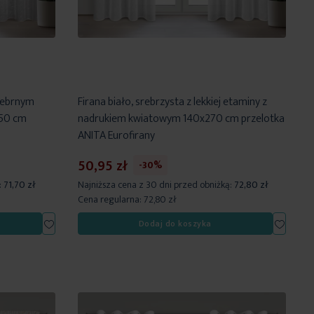
srebrnym
Firana biało, srebrzysta z lekkiej etaminy z
50 cm
nadrukiem kwiatowym 140x270 cm przelotka
ANITA Eurofirany
50,95 zł
-30%
:
71,70 zł
Najniższa cena z 30 dni przed obniżką:
72,80 zł
Cena regularna:
72,80 zł
Dodaj
Dodaj
Dodaj do koszyka
do
do
listy
listy
życzeń
życzeń