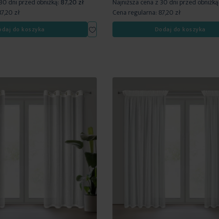
 30 dni przed obniżką:
87,20 zł
Najniższa cena z 30 dni przed obniżką
87,20 zł
Cena regularna:
87,20 zł
Dodaj
odaj do koszyka
Dodaj do koszyka
do
listy
życzeń