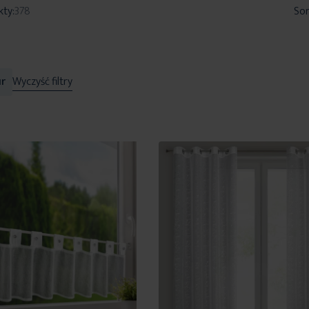
kty:
378
Sor
r
Wyczyść filtry