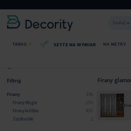
TARAS
☀
NA METRY
SZYTE NA WYMIAR
Firany
Firany glamo
Filtruj
produkty
Firany
378
produkty
Firany długie
270
Fira
produkty
Firany krótkie
100
produkty
Zazdrostki
2