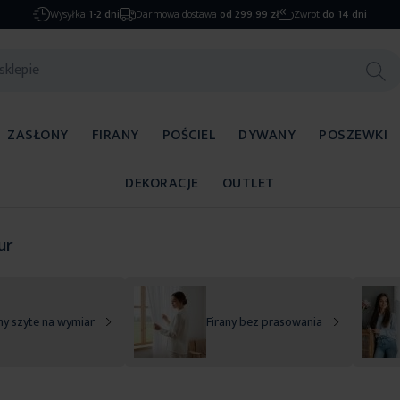
Wysyłka
1-2 dni
Darmowa dostawa
od 299,99 zł
Zwrot
do 14 dni
ZASŁONY
FIRANY
POŚCIEL
DYWANY
POSZEWKI
DEKORACJE
OUTLET
ur
ny szyte na wymiar
Firany bez prasowania