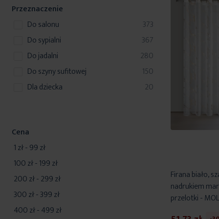
t
o
k
u
Przeznaczenie
y
d
t
k
u
produkty
do salonu
373
y
t
k
produkty
do sypialni
367
t
produkty
do jadalni
280
y
produkty
do szyny sufitowej
150
produkty
dla dziecka
20
Cena
1 zł
-
99 zł
100 zł
-
199 zł
Firana biało, 
200 zł
-
299 zł
nadrukiem mar
300 zł
-
399 zł
przelotki - MOL
400 zł
-
499 zł
-3