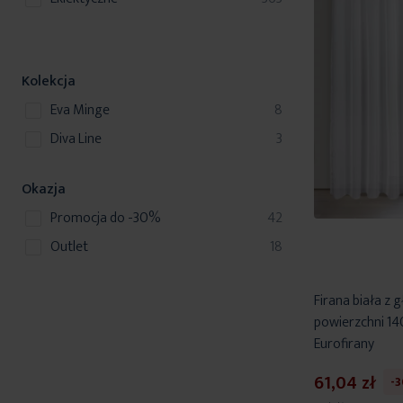
Kolekcja
produkty
Eva Minge
8
produkty
Diva Line
3
Okazja
produkty
Promocja do -30%
42
produkty
Outlet
18
Firana biała z g
powierzchni 1
Eurofirany
61,04 zł
-