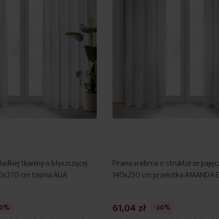
ładkiej tkaniny o błyszczącej
Firana srebrna o strukturze pajęcz
40x270 cm taśma ALIA
140x250 cm przelotka AMANDA E
61,04 zł
30%
-30%