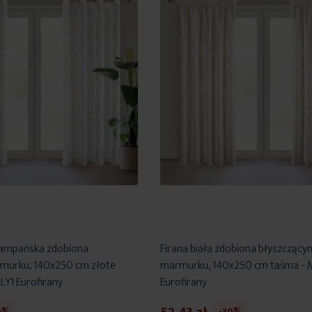
szampańska zdobiona
Firana biała zdobiona błyszcząc
murku, 140x250 cm złote
marmurku, 140x250 cm taśma - 
LY1 Eurofirany
Eurofirany
0%
-30%