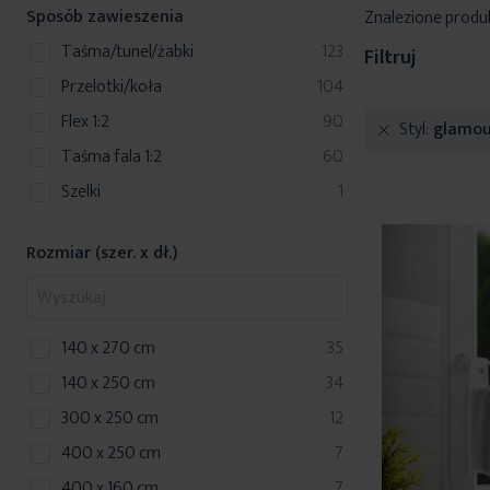
Sposób zawieszenia
Znalezione produ
produkty
taśma/tunel/żabki
123
Filtruj
produkty
przelotki/koła
104
produkty
Flex 1:2
90
Styl
glamou
produkty
Taśma fala 1:2
60
produkt
szelki
1
Rozmiar (szer. x dł.)
produkty
140 x 270 cm
35
produkty
140 x 250 cm
34
produkty
300 x 250 cm
12
produkty
400 x 250 cm
7
produkty
400 x 160 cm
7