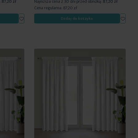
:
87,20 zł
Najniższa cena z 30 dni przed obniżką:
87,20 zł
Cena regularna:
87,20 zł
Dodaj
Dodaj
Dodaj do koszyka
do
do
listy
listy
życzeń
życzeń