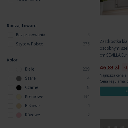
Rodzaj towaru
produkty
bez prasowania
3
Zazdrostka biał
produkty
szyte w Polsce
275
ozdobnymi szel
cm SEVILLA Eur
Kolor
46,83 zł
-
p
Białe
229
r
Najniższa cena z
p
Szare
4
Cena regularna:
o
r
p
Czarne
8
d
o
D
r
u
p
Kremowe
134
d
o
k
r
u
p
Beżowe
1
d
t
o
k
r
u
p
Różowe
2
y
d
t
o
k
r
u
y
d