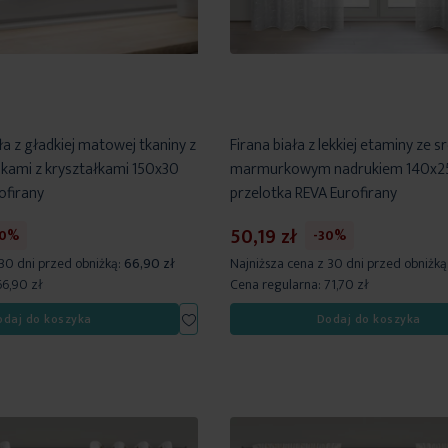
a z gładkiej matowej tkaniny z
Firana biała z lekkiej etaminy ze 
kami z kryształkami 150x30
marmurkowym nadrukiem 140x2
ofirany
przelotka REVA Eurofirany
50,19 zł
30%
-30%
 30 dni przed obniżką:
66,90 zł
Najniższa cena z 30 dni przed obniżką
66,90 zł
Cena regularna:
71,70 zł
Dodaj
odaj do koszyka
Dodaj do koszyka
do
listy
życzeń