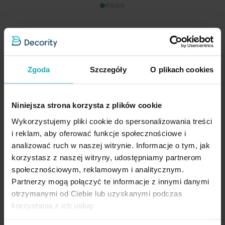
Firana kremowa z gładkiego mlecznego woalu wykończona
szwem obciążającym VIOLET 250x270 cm flex 1:2 Eurofirany
Zgoda
Szczegóły
O plikach cookies
362,90 zł
Dod
Niniejsza strona korzysta z plików cookie
Dodaj do koszyka
Wykorzystujemy pliki cookie do spersonalizowania treści
Inne rozmiary
(6)
i reklam, aby oferować funkcje społecznościowe i
analizować ruch w naszej witrynie. Informacje o tym, jak
korzystasz z naszej witryny, udostępniamy partnerom
społecznościowym, reklamowym i analitycznym.
Partnerzy mogą połączyć te informacje z innymi danymi
otrzymanymi od Ciebie lub uzyskanymi podczas
korzystania z ich usług.
Opinie potwierdzone zakupem