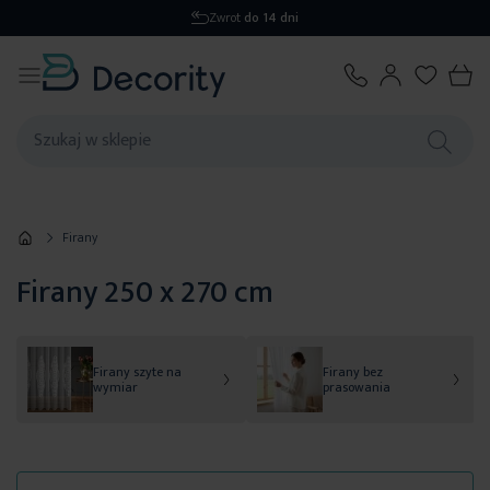
Zwrot
do 14 dni
Firany
Firany 250 x 270 cm
Firany szyte na
Firany bez
wymiar
prasowania