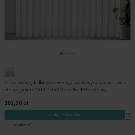
Firana biała z gładkiego mlecznego woalu wykończona szwem
obciążającym VIOLET 250x270 cm flex 1:2 Eurofirany
362,90 zł
Dod
Dodaj do koszyka
Inne rozmiary
(6)