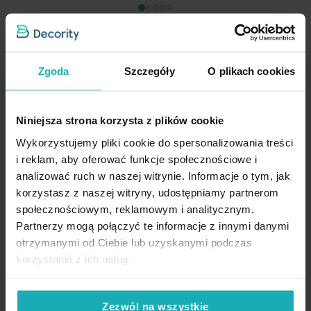
Zgoda
Szczegóły
O plikach cookies
Firana kremowa z gładkiego mlecznego woalu wykończona
szwem obciążającym VIOLET 150x270 cm fala 1:2 Eurofirany
189,60 zł
Niniejsza strona korzysta z plików cookie
Wykorzystujemy pliki cookie do spersonalizowania treści
Dod
Dodaj do koszyka
i reklam, aby oferować funkcje społecznościowe i
Inne rozmiary
(6)
analizować ruch w naszej witrynie. Informacje o tym, jak
korzystasz z naszej witryny, udostępniamy partnerom
społecznościowym, reklamowym i analitycznym.
Partnerzy mogą połączyć te informacje z innymi danymi
otrzymanymi od Ciebie lub uzyskanymi podczas
korzystania z ich usług.
Opinie potwierdzone zakupem
Zezwól na wszystkie