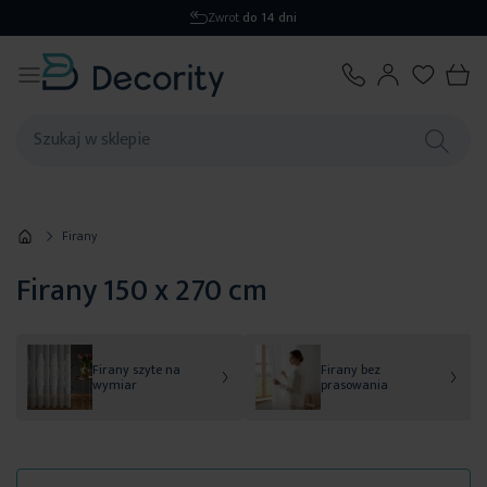
Zwrot
do 14 dni
Firany
Firany 150 x 270 cm
Firany szyte na
Firany bez
wymiar
prasowania