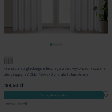
Firana biała z gładkiego mlecznego woalu wykończona szwem
obciążającym VIOLET 150x270 cm fala 1:2 Eurofirany
189,60 zł
Dod
Dodaj do koszyka
Inne rozmiary
(6)