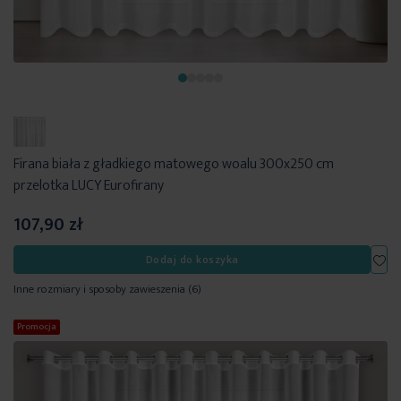
Firana biała z gładkiego matowego woalu 300x250 cm
przelotka LUCY Eurofirany
107,90 zł
Dod
Dodaj do koszyka
Inne rozmiary i sposoby zawieszenia
(6)
Promocja