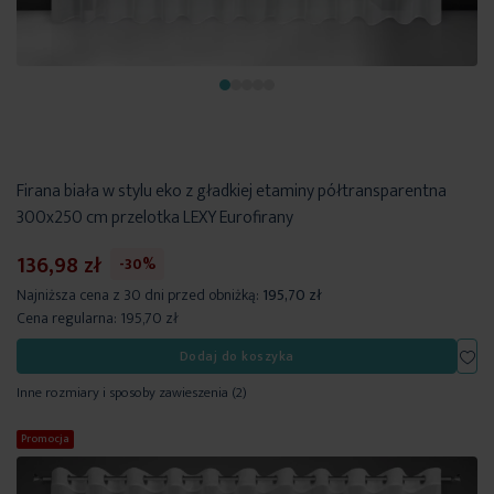
Firana biała w stylu eko z gładkiej etaminy półtransparentna
300x250 cm przelotka LEXY Eurofirany
136,98 zł
-30%
Najniższa cena z 30 dni przed obniżką:
195,70 zł
Cena regularna:
195,70 zł
Dod
Dodaj do koszyka
Inne rozmiary i sposoby zawieszenia
(2)
Promocja