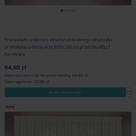
Firana biało, srebrna o strukturze drobnego deszczyku
przetykana srebrną nicią 300x250 cm przelotka KELLY
Eurofirany
64,60 zł
Najniższa cena z 30 dni przed obniżką:
64,60 zł
Cena regularna:
262,80 zł
Dod
Dodaj do koszyka
Outlet