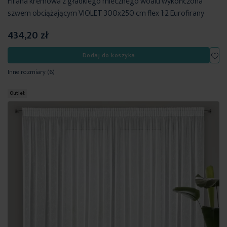
Firana kremowa z gładkiego mlecznego woalu wykończona
szwem obciążającym VIOLET 300x250 cm flex 1:2 Eurofirany
434,20 zł
Dod
Dodaj do koszyka
Inne rozmiary
(6)
Outlet