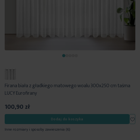
Firana biała z gładkiego matowego woalu 300x250 cm taśma
LUCY Eurofirany
100,90 zł
Dod
Dodaj do koszyka
Inne rozmiary i sposoby zawieszenia
(6)