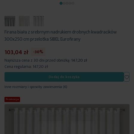
Firana biała z srebrnym nadrukiem drobnych kwadracików
300x250 cm przelotka SIBEL Eurofirany
103,04 zł
-30%
Najniższa cena z 30 dni przed obniżką:
147,20 zł
Cena regularna:
147,20 zł
Dod
Dodaj do koszyka
Inne rozmiary i sposoby zawieszenia
(6)
Promocja