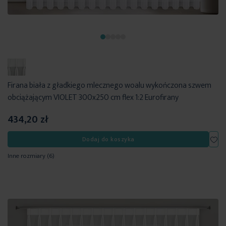
Firana biała z gładkiego mlecznego woalu wykończona szwem
obciążającym VIOLET 300x250 cm flex 1:2 Eurofirany
434,20 zł
Dod
Dodaj do koszyka
Inne rozmiary
(6)