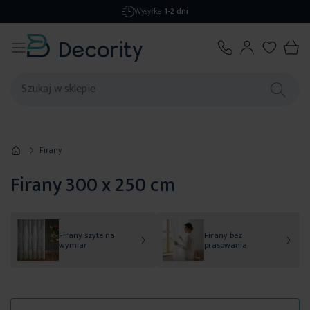
Darmowa dostawa
od 299,99 zł
Firany
Firany 300 x 250 cm
Firany szyte na
Firany bez
wymiar
prasowania