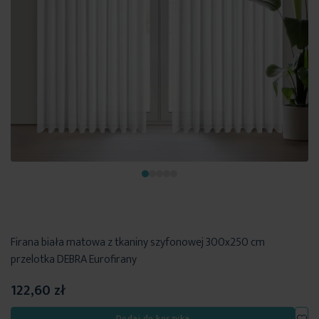
Firana biała matowa z tkaniny szyfonowej 300x250 cm
przelotka DEBRA Eurofirany
122,60 zł
Dod
Dodaj do koszyka