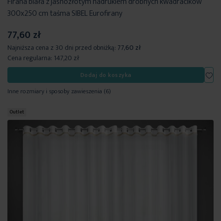
Firana biała z jasnozłotym nadrukiem drobnych kwadracików
300x250 cm taśma SIBEL Eurofirany
77,60 zł
Najniższa cena z 30 dni przed obniżką:
77,60 zł
Cena regularna:
147,20 zł
Dod
Dodaj do koszyka
Inne rozmiary i sposoby zawieszenia
(6)
Outlet