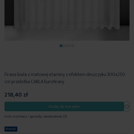
Firana biała z matowej etaminy z efektem deszczyku 300x250
cm przelotka CARLA Eurofirany
218,40 zł
Dod
Dodaj do koszyka
Inne rozmiary i sposoby zawieszenia
(3)
Nowość