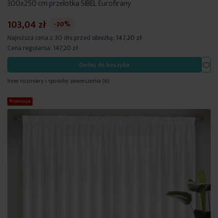
300x250 cm przelotka SIBEL Eurofirany
103,04 zł
-30%
Najniższa cena z 30 dni przed obniżką:
147,20 zł
Cena regularna:
147,20 zł
Dod
Dodaj do koszyka
Inne rozmiary i sposoby zawieszenia
(6)
Promocja