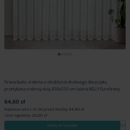
Firana biało, srebrna o strukturze drobnego deszczyku
przetykana srebrną nicią 300x250 cm taśma KELLY Eurofirany
64,60 zł
Najniższa cena z 30 dni przed obniżką:
64,60 zł
Cena regularna:
262,80 zł
Dod
Dodaj do koszyka