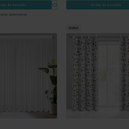
Dodaj
odaj do koszyka
Dodaj do koszyka
do
osoby zawieszenia
listy
życzeń
Outlet