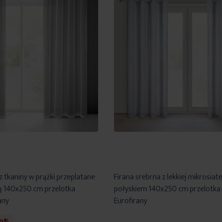
z tkaniny w prążki przeplatane
Firana srebrna z lekkiej mikrosiate
ią 140x250 cm przelotka
połyskiem 140x250 cm przelotka
any
Eurofirany
30%