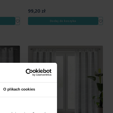
99,20 zł
Dodaj
Dodaj
Dodaj do koszyka
do
do
listy
listy
życzeń
życzeń
O plikach cookies