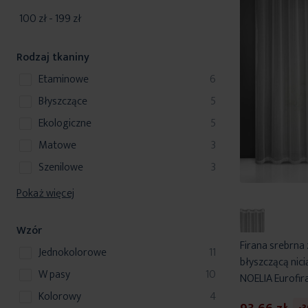
100 zł
-
199 zł
Rodzaj tkaniny
produkty
etaminowe
6
produkty
błyszczące
5
produkty
ekologiczne
5
produkty
matowe
3
produkty
szenilowe
3
Pokaż więcej
Wzór
Firana srebrna 
produkty
jednokolorowe
11
błyszczącą nic
produkty
w pasy
10
NOELIA Eurofir
produkty
kolorowy
4
-