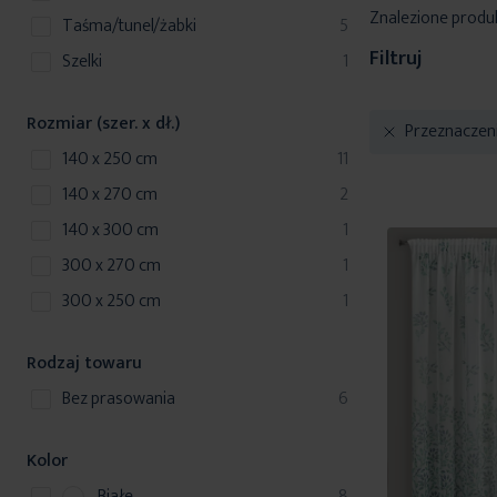
Znalezione produ
produkty
taśma/tunel/żabki
5
Filtruj
produkt
szelki
1
Rozmiar (szer. x dł.)
Przeznaczen
produkty
140 x 250 cm
11
produkty
140 x 270 cm
2
produkt
140 x 300 cm
1
produkt
300 x 270 cm
1
produkt
300 x 250 cm
1
Rodzaj towaru
produkty
bez prasowania
6
Kolor
p
Białe
8