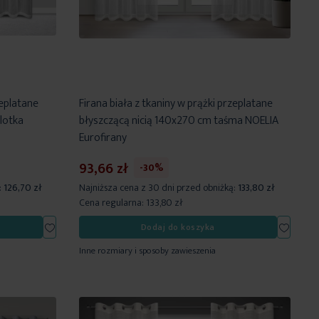
zeplatane
Firana biała z tkaniny w prążki przeplatane
lotka
błyszczącą nicią 140x270 cm taśma NOELIA
Eurofirany
93,66 zł
-30%
:
126,70 zł
Najniższa cena z 30 dni przed obniżką:
133,80 zł
Cena regularna:
133,80 zł
Dodaj
Dodaj
Dodaj do koszyka
do
do
Inne rozmiary i sposoby zawieszenia
listy
listy
życzeń
życzeń