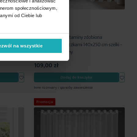
ołecznościowe i analizować
artnerom społecznościowym,
anymi od Ciebie lub
eczkami
Firana srebrna z etaminy zdobiona
Eurofirany
szenilowymi paseczkami 140x250 cm szelki -
ezwól na wszystkie
ARCADIA Eurofirany
109,00 zł
Dodaj
Dodaj
Dodaj do koszyka
do
do
Inne rozmiary i sposoby zawieszenia
listy
listy
życzeń
życzeń
Promocja