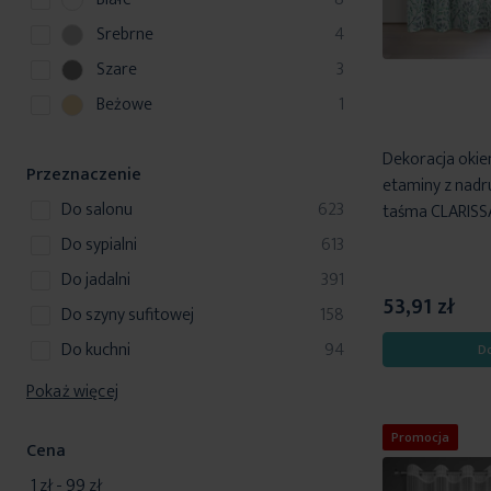
r
p
Srebrne
4
o
r
p
Szare
3
d
o
r
u
p
Beżowe
1
d
o
k
r
u
d
t
o
Dekoracja okienn
k
u
Przeznaczenie
y
d
etaminy z nad
t
k
u
produkty
do salonu
623
taśma CLARISSA
y
t
k
produkty
do sypialni
613
y
t
produkty
do jadalni
391
53,91 zł
produkty
do szyny sufitowej
158
produkty
do kuchni
94
D
Pokaż więcej
Promocja
Cena
1 zł
-
99 zł