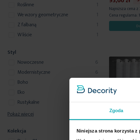
93,66 zł
produkt
roślinne
1
Najniższa cena z
produkt
we wzory geometryczne
1
Cena regularna:
produkt
z falbaną
1
D
produkt
w liście
1
Styl
produkty
nowoczesne
6
produkty
modernistyczne
6
produkty
boho
5
produkty
eko
5
produkty
rustykalne
4
Zgoda
Pokaż więcej
Kolekcja
Niniejsza strona korzysta z