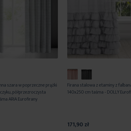
nna szara w poprzeczne prążki
Firana stalowa z etaminy z falba
czyku, półprzezroczysta
140x250 cm taśma - DOLLY Eurof
ma ARIA Eurofirany
171,90 zł