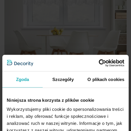
Zgoda
Szczegóły
O plikach cookies
Niniejsza strona korzysta z plików cookie
Firana biała z etaminy zdobiona ażurową koronką 200x70 cm,
Wykorzystujemy pliki cookie do spersonalizowania treści
taśma - ARTEMIDA Eurofirany
i reklam, aby oferować funkcje społecznościowe i
analizować ruch w naszej witrynie. Informacje o tym, jak
66,43 zł
-30%
korzystasz z naszej witryny, udostępniamy partnerom