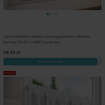
Zazdrostka biała z tkaniny z przewagą bawełny zdobiona
koronką 150x30 cm VINCE Eurofirany
58,50 zł
Dod
Dodaj do koszyka
Promocja