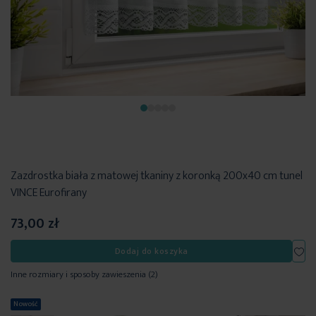
Zazdrostka biała z matowej tkaniny z koronką 200x40 cm tunel
VINCE Eurofirany
73,00 zł
Dod
Dodaj do koszyka
Inne rozmiary i sposoby zawieszenia
(2)
Nowość