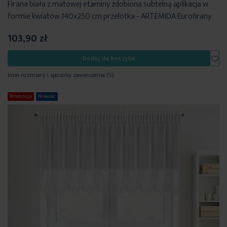
Firana biała z matowej etaminy zdobiona subtelną aplikacja w
formie kwiatów 140x250 cm przelotka - ARTEMIDA Eurofirany
103,90 zł
Dod
Dodaj do koszyka
Inne rozmiary i sposoby zawieszenia
(5)
Promocja
Nowość