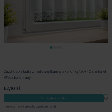
Zazdrostka biała z matowej tkaniny z koronką 150x40 cm tunel
VINCE Eurofirany
62,10 zł
Dod
Dodaj do koszyka
Inne rozmiary i sposoby zawieszenia
(2)