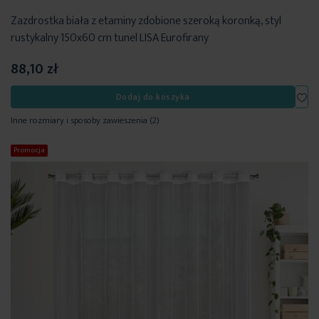
Zazdrostka biała z etaminy zdobione szeroką koronką, styl
rustykalny 150x60 cm tunel LISA Eurofirany
88,10 zł
Dod
Dodaj do koszyka
Inne rozmiary i sposoby zawieszenia
(2)
Promocja