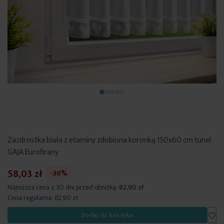
Zazdrostka biała z etaminy zdobiona koronką 150x60 cm tunel
GAJA Eurofirany
58,03 zł
-30%
Najniższa cena z 30 dni przed obniżką:
82,90 zł
Cena regularna:
82,90 zł
Dod
Dodaj do koszyka