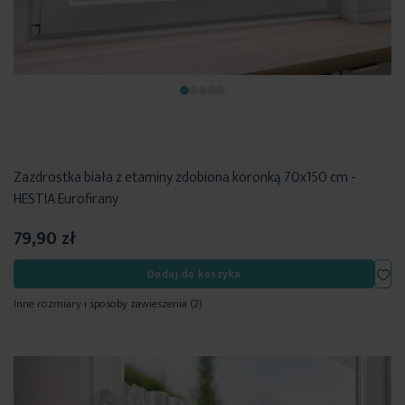
Zazdrostka biała z etaminy zdobiona koronką 70x150 cm -
HESTIA Eurofirany
79,90 zł
Dod
Dodaj do koszyka
Inne rozmiary i sposoby zawieszenia
(2)