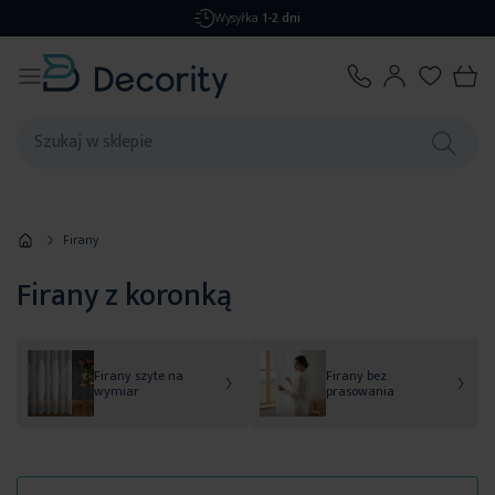
Darmowa dostawa
od 299,99 zł
Firany
Firany z koronką
Firany szyte na
Firany bez
wymiar
prasowania