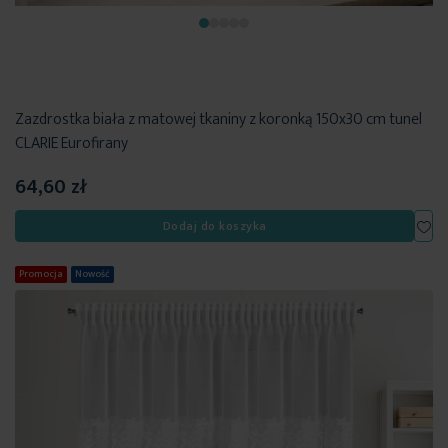
Zazdrostka biała z matowej tkaniny z koronką 150x30 cm tunel
CLARIE Eurofirany
64,60 zł
Dod
Dodaj do koszyka
Promocja
Nowość