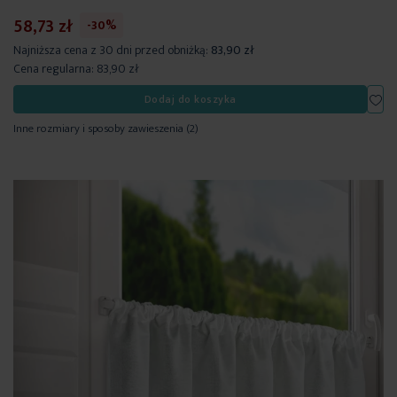
58,73 zł
-30%
Najniższa cena z 30 dni przed obniżką:
83,90 zł
Cena regularna:
83,90 zł
Dod
Dodaj do koszyka
Inne rozmiary i sposoby zawieszenia
(2)