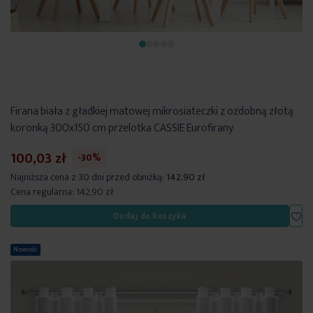
Firana biała z gładkiej matowej mikrosiateczki z ozdobną złotą
koronką 300x150 cm przelotka CASSIE Eurofirany
100,03 zł
-30%
Najniższa cena z 30 dni przed obniżką:
142,90 zł
Cena regularna:
142,90 zł
Dod
Dodaj do koszyka
Nowość