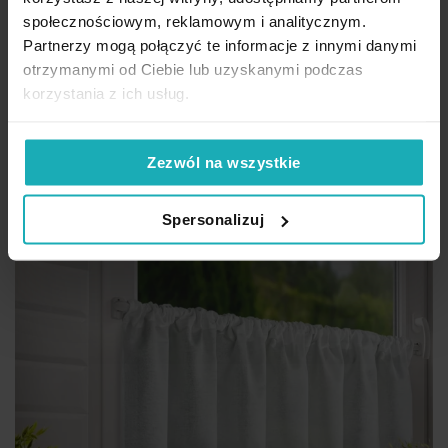
Najniższa cena z 30 dni przed obniżką:
94,90 zł
społecznościowym, reklamowym i analitycznym.
Cena regularna:
94,90 zł
Partnerzy mogą połączyć te informacje z innymi danymi
Dod
otrzymanymi od Ciebie lub uzyskanymi podczas
Dodaj do koszyka
korzystania z ich usług.
Inne rozmiary i sposoby zawieszenia
(5)
Zezwól na wszystkie
Spersonalizuj