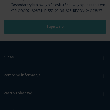
Gospodarczy Krajowego Rejestru Sądowego pod numerem
KRS: 0000246287, NIP: 553-23-36-625, REGON: 24023827.
Zapisz się
O nas
Pomocne informacje
Warto zobaczyć