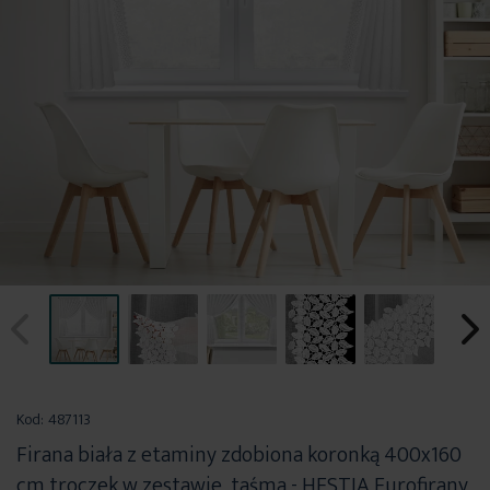
Przejdź
na
Kod:
487113
początek
Firana biała z etaminy zdobiona koronką 400x160
galerii
cm troczek w zestawie, taśma - HESTIA Eurofirany