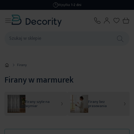
Darmowa dostawa
od 299,99 zł
Firany
Firany w marmurek
Firany szyte na
Firany bez
wymiar
prasowania