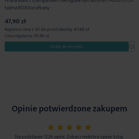
Firana biała z szampańskim nieregularnym wzorem 140x270 cm
taśma ROXI Eurofirany
47,90 zł
Najniższa cena z 30 dni przed obniżką:
47,90 zł
Cena regularna:
90,80 zł
Dod
Dodaj do koszyka
Opinie potwierdzone zakupem
5%
Na podstawie 1226 opinii. Zobacz niektóre opinie tutaj.