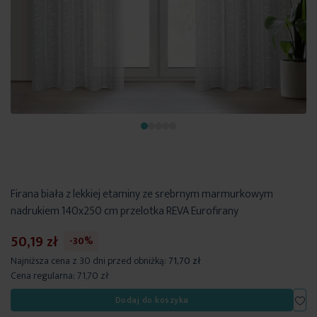
Firana biała z lekkiej etaminy ze srebrnym marmurkowym
nadrukiem 140x250 cm przelotka REVA Eurofirany
50,19 zł
-30%
Najniższa cena z 30 dni przed obniżką:
71,70 zł
Cena regularna:
71,70 zł
Dod
Dodaj do koszyka