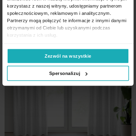
Dod
Dodaj do koszyka
korzystasz z naszej witryny, udostępniamy partnerom
społecznościowym, reklamowym i analitycznym.
Outlet
Partnerzy mogą połączyć te informacje z innymi danymi
otrzymanymi od Ciebie lub uzyskanymi podczas
korzystania z ich usług.
Zezwól na wszystkie
Spersonalizuj