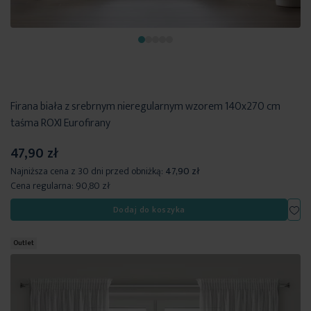
Firana biała z srebrnym nieregularnym wzorem 140x270 cm
taśma ROXI Eurofirany
47,90 zł
Najniższa cena z 30 dni przed obniżką:
47,90 zł
Cena regularna:
90,80 zł
Dod
Dodaj do koszyka
Outlet