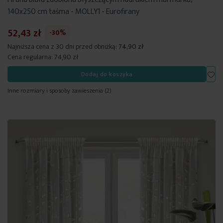
140x250 cm taśma - MOLLY1 - Eurofirany
52,43 zł
-30%
Najniższa cena z 30 dni przed obniżką:
74,90 zł
Cena regularna:
74,90 zł
Dod
Dodaj do koszyka
Inne rozmiary i sposoby zawieszenia
(2)