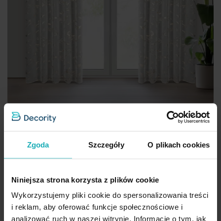
Zgoda
Szczegóły
O plikach cookies
Dekoracja okienna biało, złocista z etaminy zdobiona
błyszczącym marmurkowym wzorem 140x270 cm taśma ALINA
Niniejsza strona korzysta z plików cookie
Eurofirany
Wykorzystujemy pliki cookie do spersonalizowania treści
74,20 zł
i reklam, aby oferować funkcje społecznościowe i
analizować ruch w naszej witrynie. Informacje o tym, jak