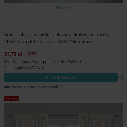
Firana biało, szampańska zdobiona nadrukiem marmurku,
140x250 cm złote przelotki - MOLLY1 Eurofirany
51,73 zł
-30%
Najniższa cena z 30 dni przed obniżką:
73,90 zł
Cena regularna:
73,90 zł
Dod
Dodaj do koszyka
Inne rozmiary i sposoby zawieszenia
(2)
Promocja