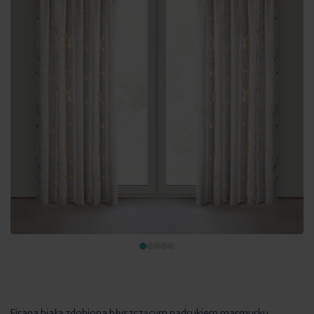
Firana biała zdobiona błyszczącym nadrukiem marmurku,