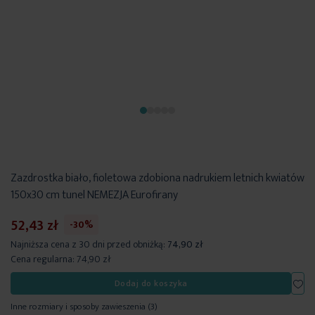
Zazdrostka biało, fioletowa zdobiona nadrukiem letnich kwiatów
150x30 cm tunel NEMEZJA Eurofirany
52,43 zł
-30%
Najniższa cena z 30 dni przed obniżką:
74,90 zł
Cena regularna:
74,90 zł
Dod
Dodaj do koszyka
Inne rozmiary i sposoby zawieszenia
(3)