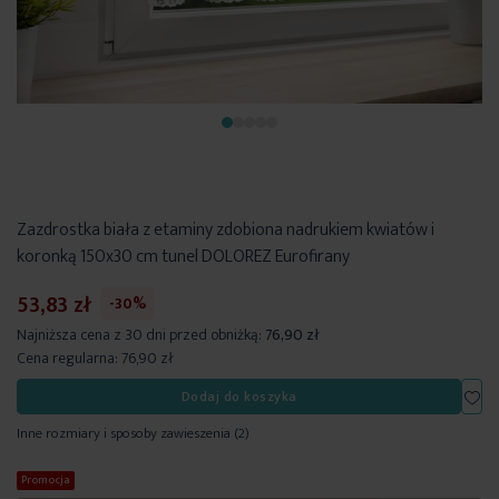
Zazdrostka biała z etaminy zdobiona nadrukiem kwiatów i
koronką 150x30 cm tunel DOLOREZ Eurofirany
53,83 zł
-30%
Najniższa cena z 30 dni przed obniżką:
76,90 zł
Cena regularna:
76,90 zł
Dod
Dodaj do koszyka
Inne rozmiary i sposoby zawieszenia
(2)
Promocja