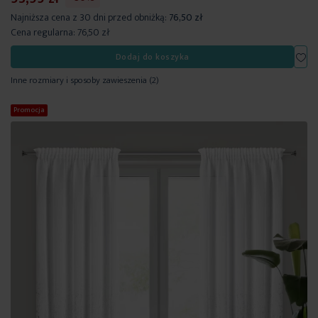
Najniższa cena z 30 dni przed obniżką:
76,50 zł
Cena regularna:
76,50 zł
Dod
Dodaj do koszyka
Inne rozmiary i sposoby zawieszenia
(2)
Promocja