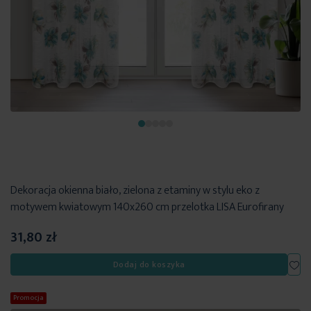
Dekoracja okienna biało, zielona z etaminy w stylu eko z
motywem kwiatowym 140x260 cm przelotka LISA Eurofirany
31,80 zł
Dod
Dodaj do koszyka
Promocja