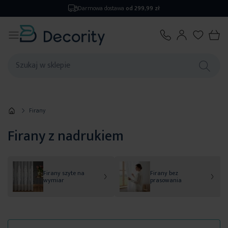
Zwrot
do 14 dni
Firany
Firany z nadrukiem
Firany szyte na
Firany bez
wymiar
prasowania