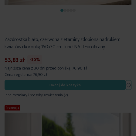
Zazdrostka biało, czerwona z etaminy zdobiona nadrukiem
kwiatów i koronką 150x30 cm tunel NATI Eurofirany
53,83 zł
-30%
Najniższa cena z 30 dni przed obniżką:
76,90 zł
Cena regularna:
76,90 zł
Dod
Dodaj do koszyka
Inne rozmiary i sposoby zawieszenia
(2)
Promocja