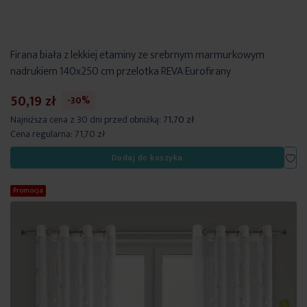
Firana biała z lekkiej etaminy ze srebrnym marmurkowym
nadrukiem 140x250 cm przelotka REVA Eurofirany
50,19 zł
-30%
Najniższa cena z 30 dni przed obniżką:
71,70 zł
Cena regularna:
71,70 zł
Dod
Dodaj do koszyka
Promocja