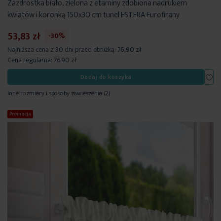
Zazdrostka biało, zielona z etaminy zdobiona nadrukiem
kwiatów i koronką 150x30 cm tunel ESTERA Eurofirany
53,83 zł
-30%
Najniższa cena z 30 dni przed obniżką:
76,90 zł
Cena regularna:
76,90 zł
Dod
Dodaj do koszyka
Inne rozmiary i sposoby zawieszenia
(2)
Promocja