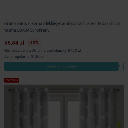
Firana biało, srebrna z lekkiej etaminy z nadrukiem 140x270 cm
taśma LOARA Eurofirany
56,84 zł
-30%
Najniższa cena z 30 dni przed obniżką:
81,20 zł
Cena regularna:
81,20 zł
Dod
Dodaj do koszyka
Promocja