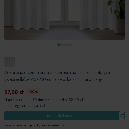
Dekoracja okienna biała z srebrnym nadrukiem drobnych
kwadracików 140x250 cm przelotka SIBEL Eurofirany
57,68 zł
-30%
Najniższa cena z 30 dni przed obniżką:
82,40 zł
Cena regularna:
82,40 zł
Dod
Dodaj do koszyka
Inne rozmiary i sposoby zawieszenia
(6)