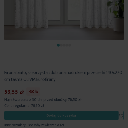
Firana biało, srebrzysta zdobiona nadrukiem przecierki 140x270
cm taśma OLIVIA Eurofirany
53,55 zł
-30%
Najniższa cena z 30 dni przed obniżką:
76,50 zł
Cena regularna:
76,50 zł
Dod
Dodaj do koszyka
Inne rozmiary i sposoby zawieszenia
(2)