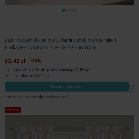
Zazdrostka biało, zielona z etaminy zdobiona nadrukiem
truskawek 150x30 cm tunel KSENIA Eurofirany
52,43 zł
-30%
Najniższa cena z 30 dni przed obniżką:
74,90 zł
Cena regularna:
74,90 zł
Dod
Dodaj do koszyka
Inne rozmiary i sposoby zawieszenia
(2)
Promocja