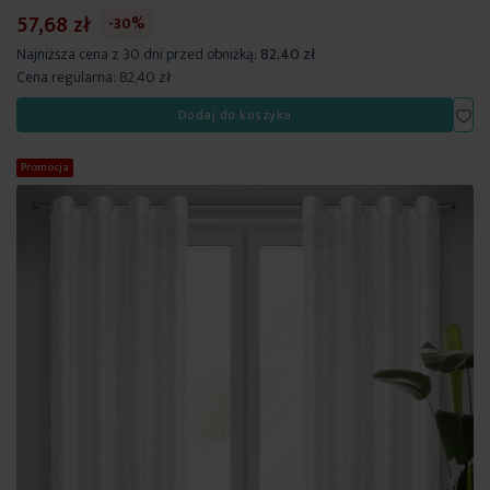
57,68 zł
-30%
Najniższa cena z 30 dni przed obniżką:
82,40 zł
Cena regularna:
82,40 zł
Dod
Dodaj do koszyka
Promocja