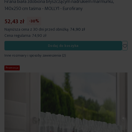
Firana biała zdobiona błyszczącym nadrukiem marmurku,
140x250 cm taśma - MOLLY1 - Eurofirany
52,43 zł
-30%
Najniższa cena z 30 dni przed obniżką:
74,90 zł
Cena regularna:
74,90 zł
Dod
Dodaj do koszyka
Inne rozmiary i sposoby zawieszenia
(2)
Promocja