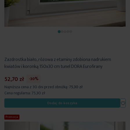
Zazdrostka biało, różowa z etaminy zdobiona nadrukiem
kwiatów i koronką 150x30 cm tunel DORA Eurofirany
52,70 zł
-30%
Najniższa cena z 30 dni przed obniżką:
75,30 zł
Cena regularna:
75,30 zł
Dod
Dodaj do koszyka
Promocja