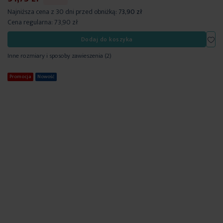
Najniższa cena z 30 dni przed obniżką:
73,90 zł
Cena regularna:
73,90 zł
Dod
Dodaj do koszyka
Inne rozmiary i sposoby zawieszenia
(2)
Promocja
Nowość