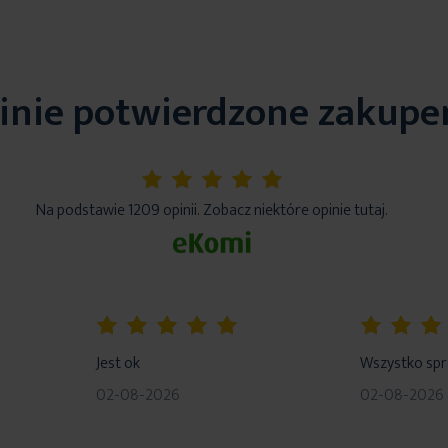
inie potwierdzone zakup
5%
Na podstawie 1209 opinii. Zobacz niektóre opinie tutaj.
100%
80%
Jest ok
Wszystko sp
02-08-2026
02-08-2026