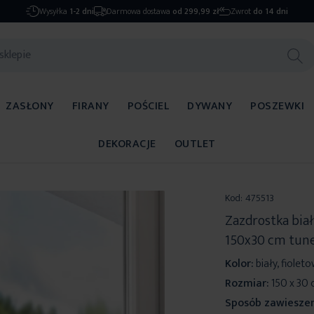
Wysyłka
1-2 dni
Darmowa dostawa
od 299,99 zł
Zwrot
do 14 dni
ZASŁONY
FIRANY
POŚCIEL
DYWANY
POSZEWKI
DEKORACJE
OUTLET
Kod:
475513
Zazdrostka bia
150x30 cm tun
Kolor:
biały, fiolet
Rozmiar:
150 x 30
Sposób zawieszen