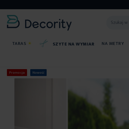
TARAS
☀
NA METRY
SZYTE NA WYMIAR
Firany
Zazdrostki
Promocja
Nowość
Przejdź
na
koniec
galerii