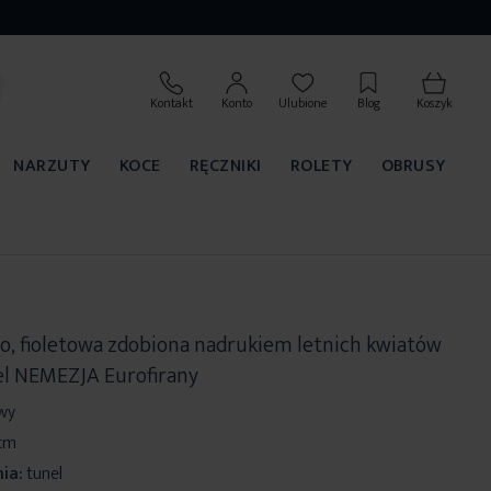
Kontakt
Konto
Ulubione
Blog
Koszyk
NARZUTY
KOCE
RĘCZNIKI
ROLETY
OBRUSY
ło, fioletowa zdobiona nadrukiem letnich kwiatów
el NEMEZJA Eurofirany
owy
 cm
ia:
tunel