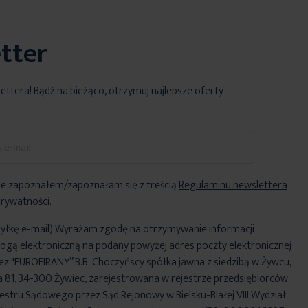
tter
lettera! Bądź na bieżąco, otrzymuj najlepsze oferty
e zapoznałem/zapoznałam się z treścią
Regulaminu newslettera
Prywatności
.
yłkę e-mail) Wyrażam zgodę na otrzymywanie informacji
ogą elektroniczną na podany powyżej adres poczty elektronicznej
ez "EUROFIRANY” B.B. Choczyńscy spółka jawna z siedzibą w Żywcu,
za 81, 34-300 Żywiec, zarejestrowana w rejestrze przedsiębiorców
stru Sądowego przez Sąd Rejonowy w Bielsku-Białej VIII Wydział