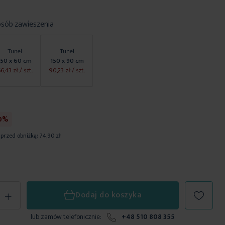
osób zawieszenia
Tunel
Tunel
150 x 60 cm
150 x 90 cm
6,43 zł
/ szt.
90,23 zł
/ szt.
0%
 przed obniżką:
74,90 zł
+
Dodaj do koszyka
lub zamów telefonicznie:
+48 510 808 355