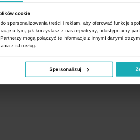
 plików cookie
do spersonalizowania treści i reklam, aby oferować funkcje sp
ormacje o tym, jak korzystasz z naszej witryny, udostępniamy p
Partnerzy mogą połączyć te informacje z innymi danymi otrzym
nia z ich usług.
Spersonalizuj
Z
Podobne produkty