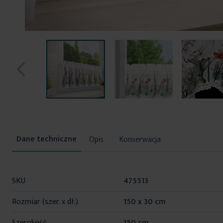
Przejdź
na
początek
Opis
Konserwacja
galerii
Więcej
SKU
475513
informacji
Rozmiar (szer. x dł.)
150 x 30 cm
Szerokość
150 cm