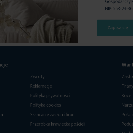
Gospodarczy 
NIP: 553-23-3
Zapisz się
cje
Wart
Zwroty
Zasł
Reklamacje
Firan
Polityka prywatności
Koce
Polityka cookies
Narzu
ra
Skracanie zasłon i firan
Poście
Przeróbka krawiecka pościeli
Podus