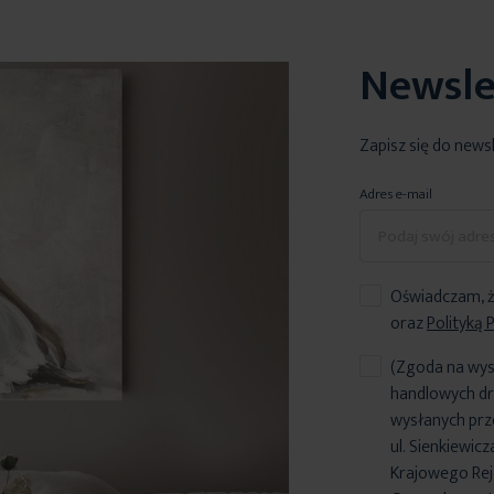
Newsle
Zapisz się do news
Adres e-mail
Oświadczam, ż
oraz
Polityką 
(Zgoda na wys
handlowych dr
wysłanych prz
ul. Sienkiewic
Krajowego Reje