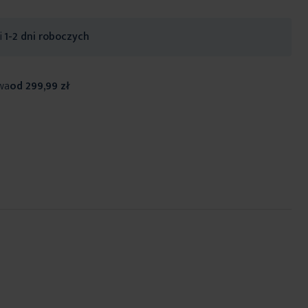
ji
1-2 dni roboczych
wa
od 299,99 zł