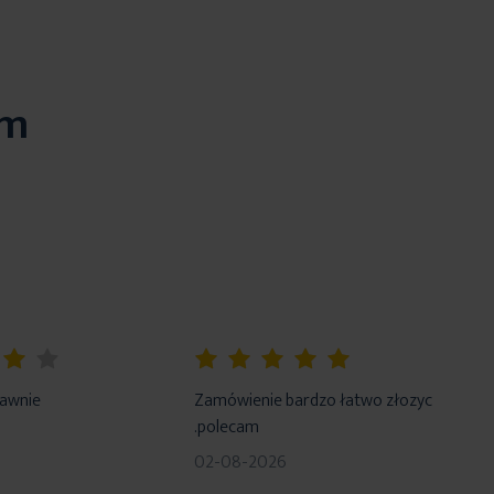
em
100%
rawnie
Zamówienie bardzo łatwo złozyc
.polecam
02-08-2026