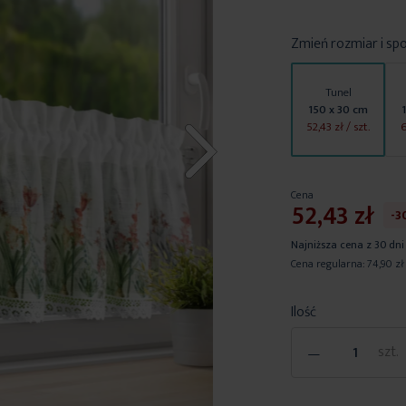
Zmień rozmiar i sp
Tunel
150 x 30 cm
52,43 zł
/ szt.
6
Cena
52,43 zł
-3
Najniższa cena z 30 dni
Cena regularna:
74,90 zł
Ilość
-
szt.