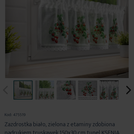
Przejdź
na
Kod:
475519
początek
Zazdrostka biało, zielona z etaminy zdobiona
galerii
nadrukiem truskawek 150x30 cm tunel KSENIA