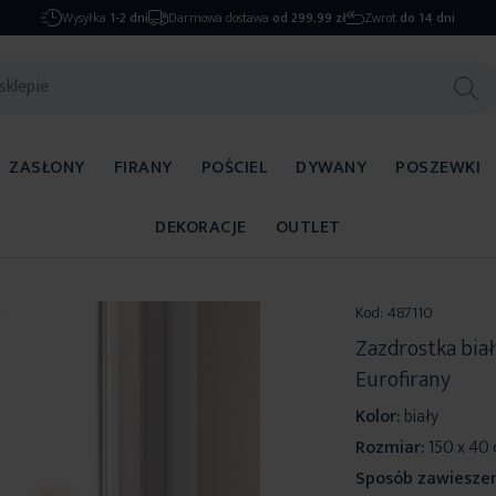
Wysyłka
1-2 dni
Darmowa dostawa
od 299,99 zł
Zwrot
do 14 dni
ZASŁONY
FIRANY
POŚCIEL
DYWANY
POSZEWKI
DEKORACJE
OUTLET
Kod:
487110
Zazdrostka bia
Eurofirany
Kolor:
biały
Rozmiar:
150 x 40
Sposób zawieszen