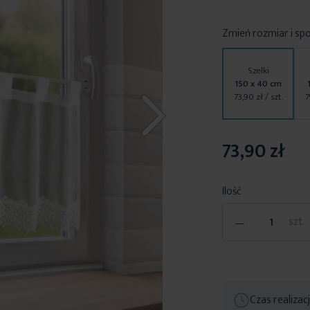
Zmień rozmiar i sp
Szelki
150 x 40 cm
73,90 zł
/ szt.
7
73,90 zł
Ilość
-
szt.
Czas realizac