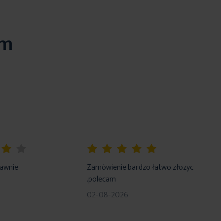
em
100%
rawnie
Zamówienie bardzo łatwo złozyc
.polecam
02-08-2026