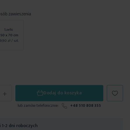
osób zawieszenia
Szelki
150 x 70 cm
9,90 zł
/ szt.
+
Dodaj do koszyka
lub zamów telefonicznie:
+48 510 808 355
ji
1-2 dni roboczych