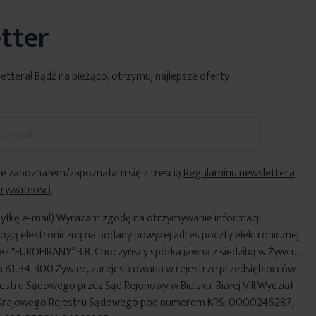
tter
lettera! Bądź na bieżąco, otrzymuj najlepsze oferty
e zapoznałem/zapoznałam się z treścią
Regulaminu newslettera
Prywatności
.
yłkę e-mail) Wyrażam zgodę na otrzymywanie informacji
ogą elektroniczną na podany powyżej adres poczty elektronicznej
ez "EUROFIRANY” B.B. Choczyńscy spółka jawna z siedzibą w Żywcu,
za 81, 34-300 Żywiec, zarejestrowana w rejestrze przedsiębiorców
stru Sądowego przez Sąd Rejonowy w Bielsku-Białej VIII Wydział
Krajowego Rejestru Sądowego pod numerem KRS: 0000246287,