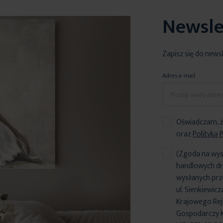
Newsle
Zapisz się do news
Adres e-mail
Oświadczam, ż
oraz
Polityką 
(Zgoda na wys
handlowych dr
wysłanych prz
ul. Sienkiewic
Krajowego Reje
Gospodarczy 