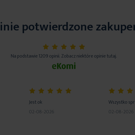
inie potwierdzone zakup
5%
Na podstawie 1209 opinii. Zobacz niektóre opinie tutaj.
100%
80%
Jest ok
Wszystko sp
02-08-2026
02-08-2026