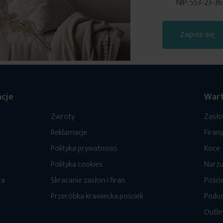
NIP: 553-23-3
Zapisz się
cje
Wart
Zwroty
Zasł
Reklamacje
Firan
Polityka prywatności
Koce
Polityka cookies
Narzu
ra
Skracanie zasłon i firan
Poście
Przeróbka krawiecka pościeli
Podus
Outle