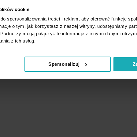
 plików cookie
do spersonalizowania treści i reklam, aby oferować funkcje sp
ormacje o tym, jak korzystasz z naszej witryny, udostępniamy p
Partnerzy mogą połączyć te informacje z innymi danymi otrzym
nia z ich usług.
Podobne produkty
Spersonalizuj
Z