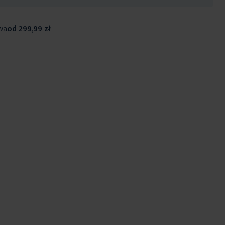
wa
od 299,99 zł