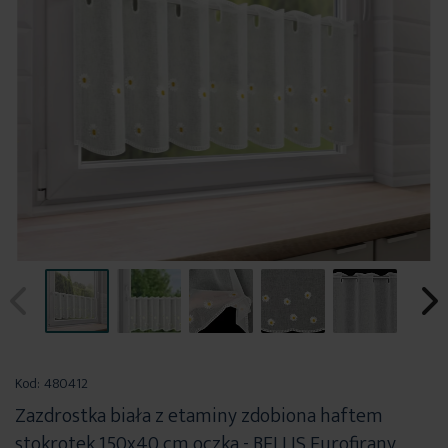
Przejdź
na
Kod:
480412
początek
Zazdrostka biała z etaminy zdobiona haftem
galerii
stokrotek 150x40 cm oczka - BELLIS Eurofirany