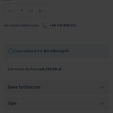
-
+
szt.
lub zamów telefonicznie:
+48 510 808 355
Czas realizacji
1-2 dni roboczych
Darmowa dostawa
od 299,99 zł
Dane techniczne
Opis
Więcej
SKU
480412
informacji