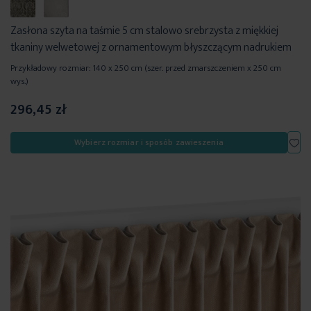
Zasłona szyta na taśmie 5 cm stalowo srebrzysta z miękkiej
tkaniny welwetowej z ornamentowym błyszczącym nadrukiem
Przykładowy rozmiar: 140 x 250 cm (szer. przed zmarszczeniem x 250 cm
wys.)
296,45 zł
Dod
Wybierz rozmiar i sposób zawieszenia