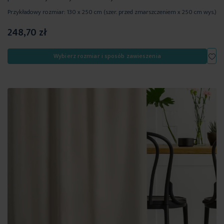
Przykładowy rozmiar: 130 x 250 cm (szer. przed zmarszczeniem x 250 cm wys.)
248,70 zł
Dod
Wybierz rozmiar i sposób zawieszenia