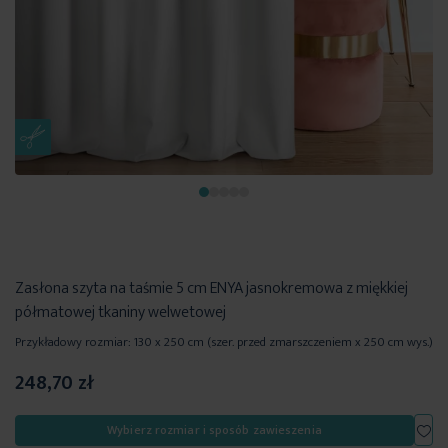
Zasłona szyta na taśmie 5 cm ENYA jasnokremowa z miękkiej
półmatowej tkaniny welwetowej
Przykładowy rozmiar: 130 x 250 cm (szer. przed zmarszczeniem x 250 cm wys.)
248,70 zł
Dod
Wybierz rozmiar i sposób zawieszenia