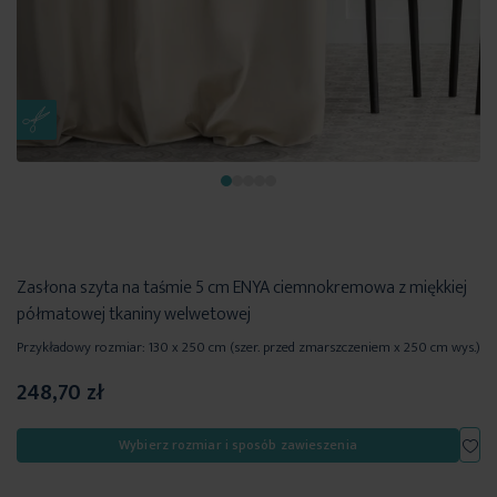
Zasłona szyta na taśmie 5 cm ENYA ciemnokremowa z miękkiej
półmatowej tkaniny welwetowej
Przykładowy rozmiar: 130 x 250 cm (szer. przed zmarszczeniem x 250 cm wys.)
248,70 zł
Dod
Wybierz rozmiar i sposób zawieszenia