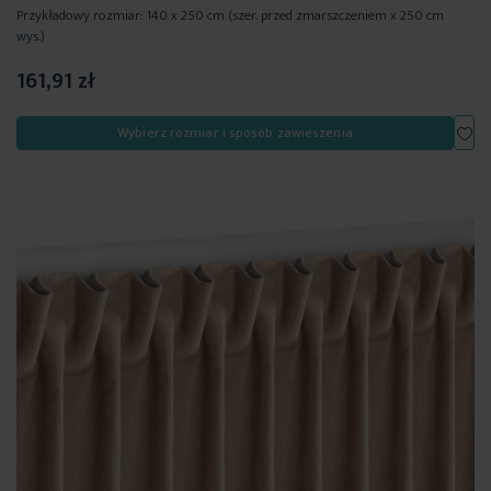
Przykładowy rozmiar: 140 x 250 cm (szer. przed zmarszczeniem x 250 cm
wys.)
161,91 zł
Dod
Wybierz rozmiar i sposób zawieszenia