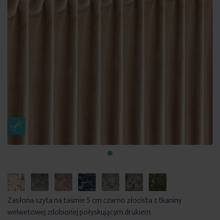
Zasłona szyta na taśmie 5 cm czarno złocista z tkaniny
welwetowej zdobionej połyskującym drukiem