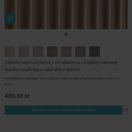
Zasłona szyta na taśmie 5 cm oliwkowa z miękkiej matowej
tkaniny szenilowej o naturalnym splocie
Przykładowy rozmiar: 140 x 250 cm (szer. przed zmarszczeniem x 250 cm
wys.)
400,30 zł
Dod
Wybierz rozmiar i sposób zawieszenia