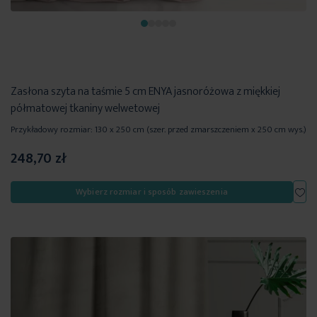
Zasłona szyta na taśmie 5 cm ENYA jasnoróżowa z miękkiej
półmatowej tkaniny welwetowej
Przykładowy rozmiar: 130 x 250 cm (szer. przed zmarszczeniem x 250 cm wys.)
248,70 zł
Dod
Wybierz rozmiar i sposób zawieszenia