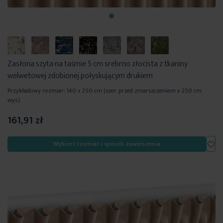
Zasłona szyta na taśmie 5 cm srebrno złocista z tkaniny
welwetowej zdobionej połyskującym drukiem
Przykładowy rozmiar: 140 x 250 cm (szer. przed zmarszczeniem x 250 cm
wys.)
161,91 zł
Dod
Wybierz rozmiar i sposób zawieszenia