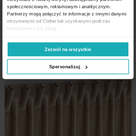
welwetowej zdobionej połyskującym drukiem
społecznościowym, reklamowym i analitycznym.
Przykładowy rozmiar: 140 x 250 cm (szer. przed zmarszczeniem x 250 cm
Partnerzy mogą połączyć te informacje z innymi danymi
wys.)
otrzymanymi od Ciebie lub uzyskanymi podczas
korzystania z ich usług.
161,91 zł
Dod
Wybierz rozmiar i sposób zawieszenia
Zezwól na wszystkie
Spersonalizuj