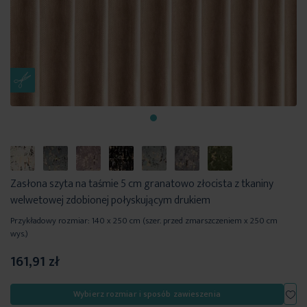
Zasłona szyta na taśmie 5 cm granatowo złocista z tkaniny
welwetowej zdobionej połyskującym drukiem
Przykładowy rozmiar: 140 x 250 cm (szer. przed zmarszczeniem x 250 cm
wys.)
161,91 zł
Dod
Wybierz rozmiar i sposób zawieszenia