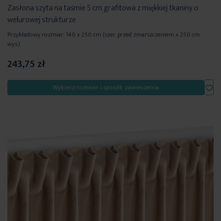
Zasłona szyta na taśmie 5 cm grafitowa z miękkiej tkaniny o
welurowej strukturze
Przykładowy rozmiar: 140 x 250 cm (szer. przed zmarszczeniem x 250 cm
wys.)
243,75 zł
Dod
Wybierz rozmiar i sposób zawieszenia