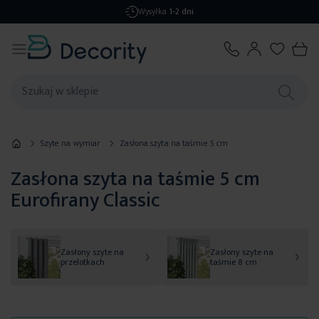
Darmowa dostawa
od 299,99 zł
Szyte na wymiar
Zasłona szyta na taśmie 5 cm
Zasłona szyta na taśmie 5 cm
Eurofirany Classic
Zasłony szyte na
Zasłony szyte na
przelotkach
taśmie 8 cm