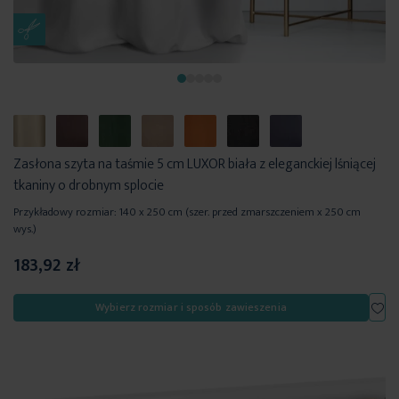
Zasłona szyta na taśmie 5 cm LUXOR biała z eleganckiej lśniącej
tkaniny o drobnym splocie
Przykładowy rozmiar: 140 x 250 cm (szer. przed zmarszczeniem x 250 cm
wys.)
183,92 zł
Dod
Wybierz rozmiar i sposób zawieszenia