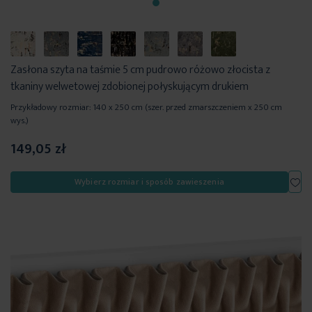
Zasłona szyta na taśmie 5 cm pudrowo różowo złocista z
tkaniny welwetowej zdobionej połyskującym drukiem
Przykładowy rozmiar: 140 x 250 cm (szer. przed zmarszczeniem x 250 cm
wys.)
149,05 zł
Dod
Wybierz rozmiar i sposób zawieszenia