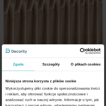
Zgoda
Szczegóły
O plikach cookies
Niniejsza strona korzysta z plików cookie
Wykorzystujemy pliki cookie do spersonalizowania treści
i reklam, aby oferować funkcje społecznościowe i
analizować ruch w naszej witrynie. Informacje o tym, jak
Zasłona szyta na taśmie 5 cm kremowo złocista z tkaniny
korzystasz z naszej witryny, udostępniamy partnerom