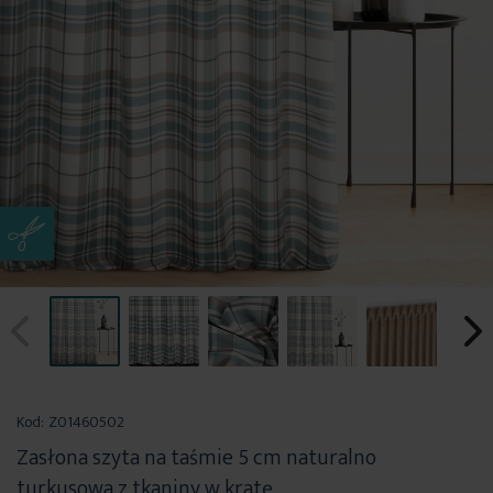
Przejdź
na
Kod:
Z01460502
początek
Zasłona szyta na taśmie 5 cm naturalno
galerii
turkusowa z tkaniny w kratę