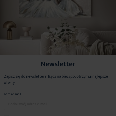
Newsletter
Tkanina
o płóciennym splocie,
z przewagą bawełny
w składzie.
Zapisz się do newslettera! Bądź na bieżąco, otrzymuj najlepsze
Taka tkanina sprawdza się idealnie we wnętrzach w stylu
nowoczesnym. Znakomicie uzupełni również wnętrze w stylu
oferty
eko.
Grubsza tkanina
pięknie zaprezentuje się w oknie, skutecznie
chroniąc wnętrze przed światłem słonecznym, a wieczorową porą
Adres e-mail
ochroni wnętrze przed spojrzeniami z zewnątrz. Dekoracja okienna
z tej tkaniny wyróżni Twoje okno podkreślając styl wnętrza, a
dzięki
jasnym kolorom
pomieszczenie nabierze
świeżości i
przytulności.
Warto również podkreślić, iż w składzie ma
60%