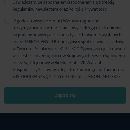
Oświadczam, że zapoznałem/zapoznałam się z treścią
bawełny
co sprawia, że jest trwała i przyjemna w dotyku.
Regulaminu newslettera
oraz
Polityką Prywatności
.
(Zgoda na wysyłkę e-mail) Wyrażam zgodę na
otrzymywanie informacji handlowych drogą elektroniczną
na podany powyżej adres poczty elektronicznej wysłanych
przez "EUROFIRANY” B.B. Choczyńscy spółka jawna z siedzibą
w Żywcu, ul. Sienkiewicza 81, 34-300 Żywiec, zarejestrowana
w rejestrze przedsiębiorców Krajowego Rejestru Sądowego
przez Sąd Rejonowy w Bielsku-Białej VIII Wydział
Gospodarczy Krajowego Rejestru Sądowego pod numerem
KRS: 0000246287, NIP: 553-23-36-625, REGON: 24023827.
Zapisz się