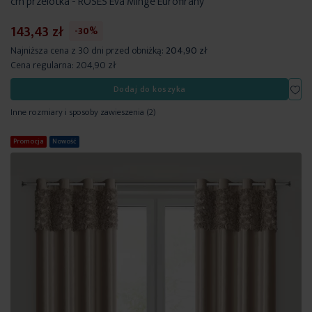
cm przelotka - ROSES Eva Minge Eurofirany
143,43 zł
-30%
Najniższa cena z 30 dni przed obniżką:
204,90 zł
Cena regularna:
204,90 zł
Dod
Dodaj do koszyka
Inne rozmiary i sposoby zawieszenia
(2)
Promocja
Nowość