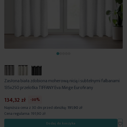
Zasłona biała zdobiona moherową nicią i subtelnymi falbanami
135x250 przelotka TIFFANY Eva Minge Eurofirany
134,32 zł
-30%
Najniższa cena z 30 dni przed obniżką:
191,90 zł
Cena regularna:
191,90 zł
Dod
Dodaj do koszyka