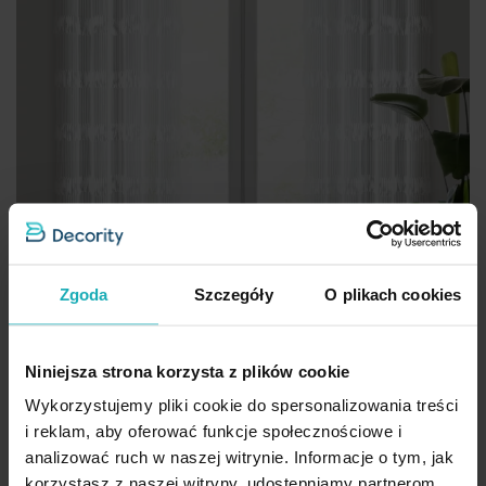
Zgoda
Szczegóły
O plikach cookies
Niniejsza strona korzysta z plików cookie
Wykorzystujemy pliki cookie do spersonalizowania treści
i reklam, aby oferować funkcje społecznościowe i
analizować ruch w naszej witrynie. Informacje o tym, jak
Zasłona biała zdobiona fantazyjnym wzorem 140x250 cm
korzystasz z naszej witryny, udostępniamy partnerom