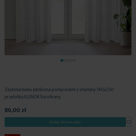
Zasłona biała zdobiona pomponami z etaminy 140x250
przelotka ELENOR Eurofirany
86,00 zł
Dod
Dodaj do koszyka