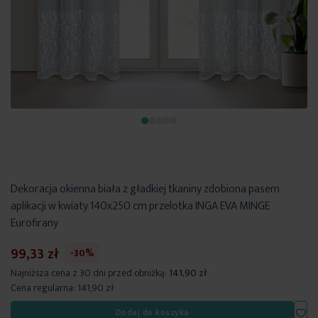
Dekoracja okienna biała z gładkiej tkaniny zdobiona pasem
aplikacji w kwiaty 140x250 cm przelotka INGA EVA MINGE
Eurofirany
99,33 zł
-30%
Najniższa cena z 30 dni przed obniżką:
141,90 zł
Cena regularna:
141,90 zł
Dod
Dodaj do koszyka