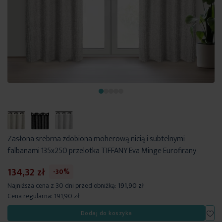
Zasłona srebrna zdobiona moherową nicią i subtelnymi
falbanami 135x250 przelotka TIFFANY Eva Minge Eurofirany
134,32 zł
-30%
Najniższa cena z 30 dni przed obniżką:
191,90 zł
Cena regularna:
191,90 zł
Dod
Dodaj do koszyka