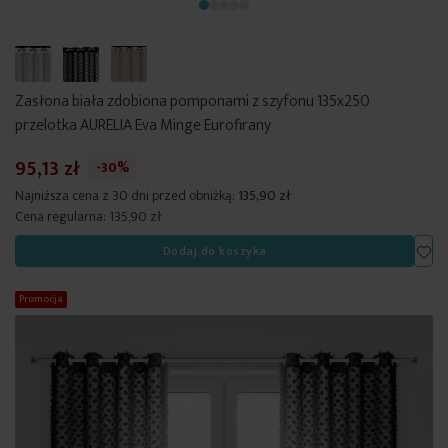
Zasłona biała zdobiona pomponami z szyfonu 135x250
przelotka AURELIA Eva Minge Eurofirany
95,13 zł
-30%
Najniższa cena z 30 dni przed obniżką:
135,90 zł
Cena regularna:
135,90 zł
Dod
Dodaj do koszyka
Promocja