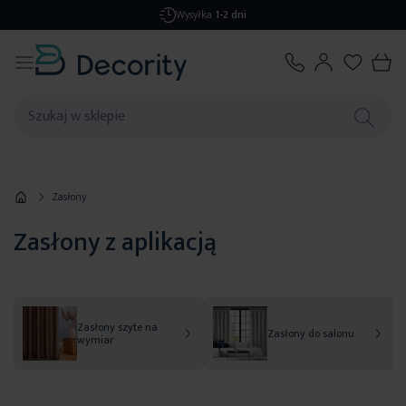
Darmowa dostawa
od 299,99 zł
Zasłony
Zasłony z aplikacją
Zasłony szyte na
Zasłony do salonu
wymiar