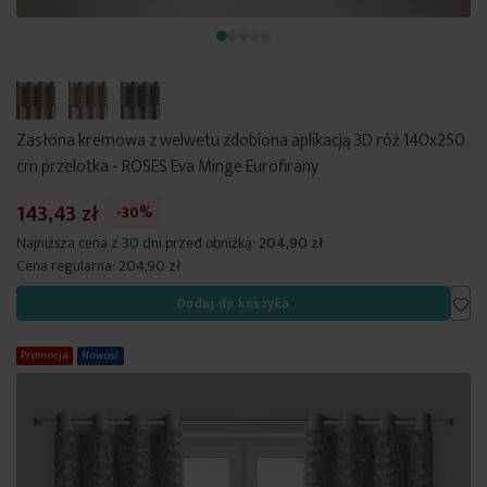
Zasłona kremowa z welwetu zdobiona aplikacją 3D róż 140x250
cm przelotka - ROSES Eva Minge Eurofirany
143,43 zł
-30%
Najniższa cena z 30 dni przed obniżką:
204,90 zł
Cena regularna:
204,90 zł
Dod
Dodaj do koszyka
Promocja
Nowość