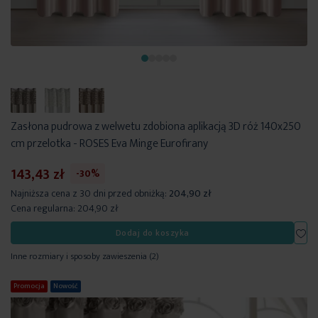
Zasłona pudrowa z welwetu zdobiona aplikacją 3D róż 140x250
cm przelotka - ROSES Eva Minge Eurofirany
143,43 zł
-30%
Najniższa cena z 30 dni przed obniżką:
204,90 zł
Cena regularna:
204,90 zł
Dod
Dodaj do koszyka
Inne rozmiary i sposoby zawieszenia
(2)
Promocja
Nowość