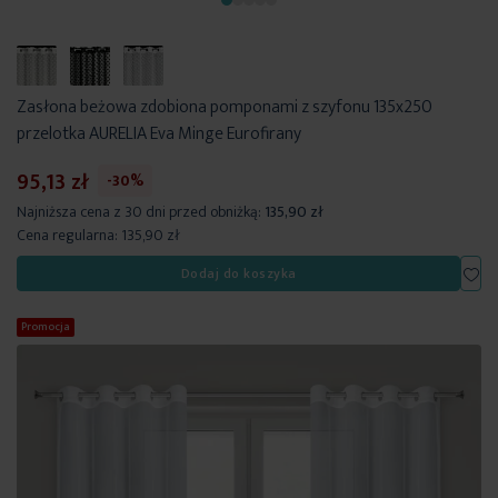
Zasłona beżowa zdobiona pomponami z szyfonu 135x250
przelotka AURELIA Eva Minge Eurofirany
95,13 zł
-30%
Najniższa cena z 30 dni przed obniżką:
135,90 zł
Cena regularna:
135,90 zł
Dod
Dodaj do koszyka
Promocja