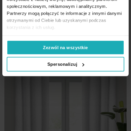
przelotka SOTERA Eva Minge Eurofirany
społecznościowym, reklamowym i analitycznym.
Partnerzy mogą połączyć te informacje z innymi danymi
134,32 zł
-30%
otrzymanymi od Ciebie lub uzyskanymi podczas
Najniższa cena z 30 dni przed obniżką:
191,90 zł
korzystania z ich usług.
Cena regularna:
191,90 zł
Dod
Dodaj do koszyka
Zezwól na wszystkie
Promocja
Spersonalizuj