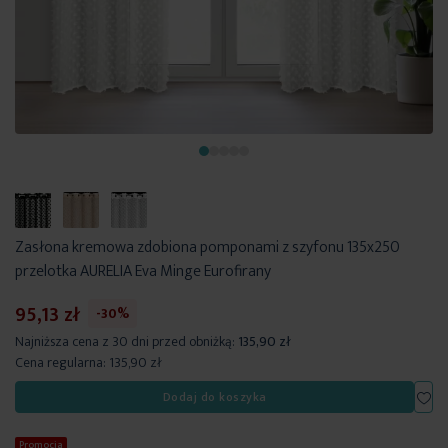
Zasłona kremowa zdobiona pomponami z szyfonu 135x250
przelotka AURELIA Eva Minge Eurofirany
95,13 zł
-30%
Najniższa cena z 30 dni przed obniżką:
135,90 zł
Cena regularna:
135,90 zł
Dod
Dodaj do koszyka
Promocja