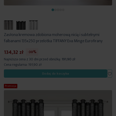
Zasłona kremowa zdobiona moherową nicią i subtelnymi
falbanami 135x250 przelotka TIFFANY Eva Minge Eurofirany
134,32 zł
-30%
Najniższa cena z 30 dni przed obniżką:
191,90 zł
Cena regularna:
191,90 zł
Dod
Dodaj do koszyka
Promocja