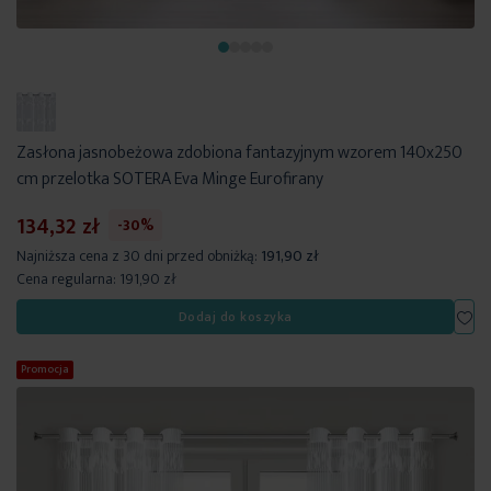
Zasłona jasnobeżowa zdobiona fantazyjnym wzorem 140x250
cm przelotka SOTERA Eva Minge Eurofirany
134,32 zł
-30%
Najniższa cena z 30 dni przed obniżką:
191,90 zł
Cena regularna:
191,90 zł
Dod
Dodaj do koszyka
Promocja