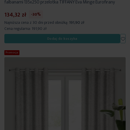
falbanami 135x250 przelotka TIFFANY Eva Minge Eurofirany
134,32 zł
-30%
Najniższa cena z 30 dni przed obniżką:
191,90 zł
Cena regularna:
191,90 zł
Dod
Dodaj do koszyka
Promocja