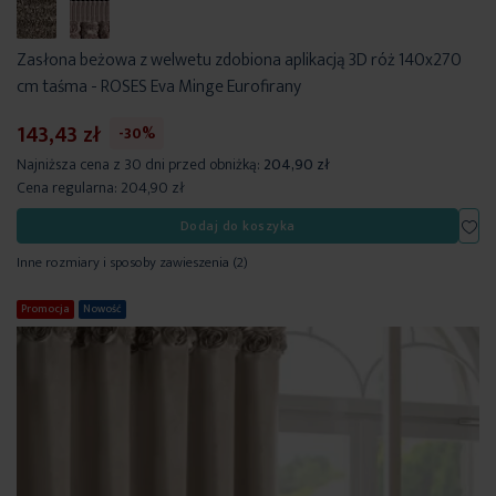
Zasłona beżowa z welwetu zdobiona aplikacją 3D róż 140x270
cm taśma - ROSES Eva Minge Eurofirany
143,43 zł
-30%
Najniższa cena z 30 dni przed obniżką:
204,90 zł
Cena regularna:
204,90 zł
Dod
Dodaj do koszyka
Inne rozmiary i sposoby zawieszenia
(2)
Promocja
Nowość