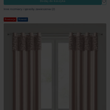
Dodaj do koszyka
Inne rozmiary i sposoby zawieszenia
(2)
Promocja
Nowość