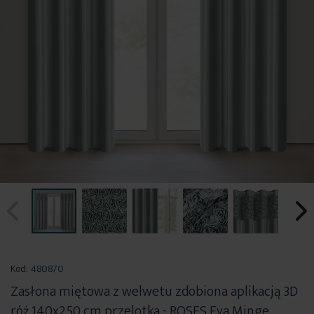
Przejdź
na
Kod:
480870
początek
Zasłona miętowa z welwetu zdobiona aplikacją 3D
galerii
róż 140x250 cm przelotka - ROSES Eva Minge