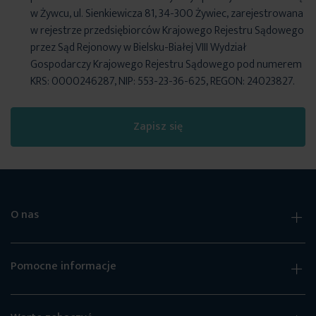
w Żywcu, ul. Sienkiewicza 81, 34-300 Żywiec, zarejestrowana
w rejestrze przedsiębiorców Krajowego Rejestru Sądowego
przez Sąd Rejonowy w Bielsku-Białej VIII Wydział
Gospodarczy Krajowego Rejestru Sądowego pod numerem
KRS: 0000246287, NIP: 553-23-36-625, REGON: 24023827.
Zapisz się
O nas
Pomocne informacje