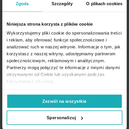
cm welwetowa kolor miętowy
Zgoda
Szczegóły
O plikach cookies
Pielęgnacja:
łatwa w utrzymaniu, możliwość prania w
Pobierz instrukcję użytkowania i bezpieczeństwa produktu
zdobiona aplikacja w róże
pralce w niskiej temperaturze
Nie suszyć w suszarce bębnowej
Eurofirany
Styl:
elegancki, dekoracyjny, nowoczesny
Niniejsza strona korzysta z plików cookie
39,12 zł
-30%
Zasłony na przelotkach
: W przypadku skracania mierzymy od
Wykorzystujemy pliki cookie do spersonalizowania treści
Najniższa cena z 30 dni przed
górnej krawędzi drążka do momentu, w którym chcemy aby zasłona
i reklam, aby oferować funkcje społecznościowe i
obniżką:
55,90 zł
się kończyła.
analizować ruch w naszej witrynie. Informacje o tym, jak
Cena regularna:
55,90 zł
korzystasz z naszej witryny, udostępniamy partnerom
Dane techniczne:
Dodaj do listy życzeń
Dodaj do koszyka
społecznościowym, reklamowym i analitycznym.
Partnerzy mogą połączyć te informacje z innymi danymi
otrzymanymi od Ciebie lub uzyskanymi podczas
szerokość: 140 cm
High-contrast mode
korzystania z ich usług.
wysokość: 250 cm
ilość przelotek: 8 szt
średnica przelotki: 4 cm
Zezwól na wszystkie
Podobne produkty
skład: 100 % poliester
gramatura: 200 g/m
2
Spersonalizuj