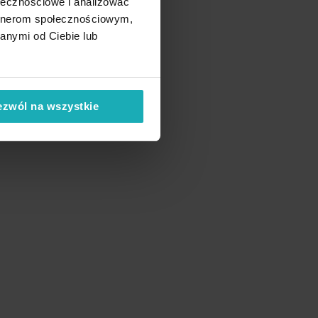
ołecznościowe i analizować
artnerom społecznościowym,
anymi od Ciebie lub
ezwól na wszystkie