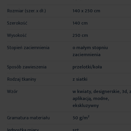
informacji
Rozmiar (szer. x dł.)
140 x 250 cm
Szerokość
140 cm
Wysokość
250 cm
Stopień zaciemnienia
o małym stopniu
zaciemnienia
Sposób zawieszenia
przelotki/koła
Rodzaj tkaniny
z siatki
Wzór
w kwiaty, designerskie, 3d, 
aplikacją, modne,
ekskluzywny
Gramatura materiału
50 g/m²
Jednostka miary
szt.