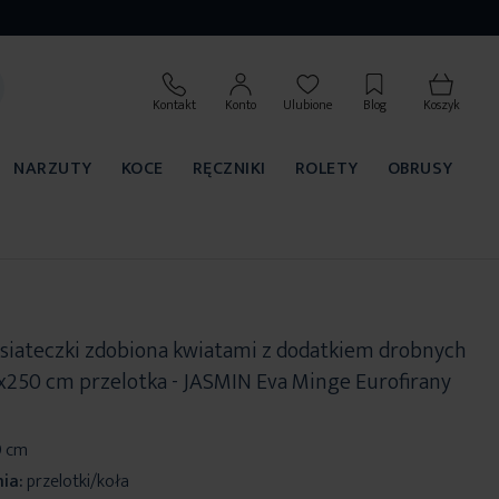
Kontakt
Konto
Ulubione
Blog
Koszyk
NARZUTY
KOCE
RĘCZNIKI
ROLETY
OBRUSY
z siateczki zdobiona kwiatami z dodatkiem drobnych
x250 cm przelotka - JASMIN Eva Minge Eurofirany
0 cm
ia:
przelotki/koła