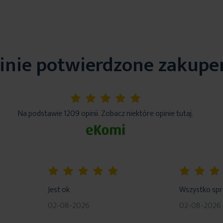
inie potwierdzone zakup
5%
Na podstawie 1209 opinii. Zobacz niektóre opinie tutaj.
100%
80%
Jest ok
Wszystko sp
02-08-2026
02-08-2026