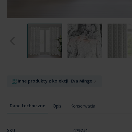
Przejdź
na
początek
Inne produkty z kolekcji:
Eva Minge
galerii
Opis
Konserwacja
Więcej
SKU
479751