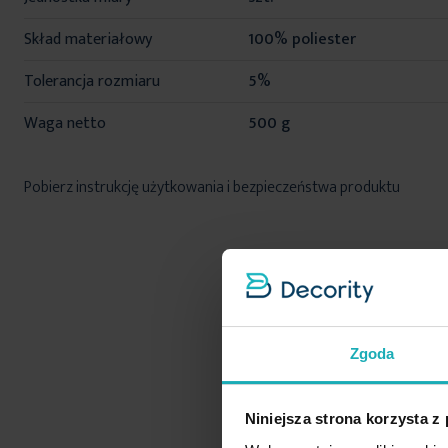
Skład materiałowy
100% poliester
Tolerancja rozmiaru
5%
Waga netto
500 g
Pobierz instrukcję użytkowania i bezpieczeństwa produktu
Zgoda
Niniejsza strona korzysta z