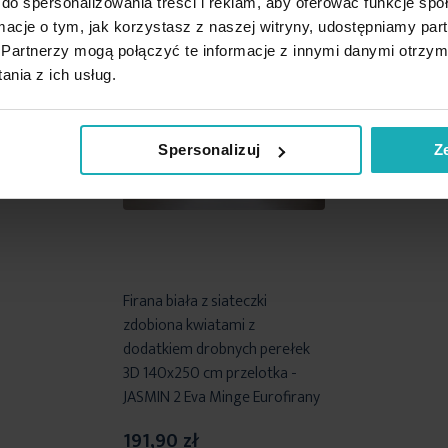
do spersonalizowania treści i reklam, aby oferować funkcje sp
ormacje o tym, jak korzystasz z naszej witryny, udostępniamy p
Partnerzy mogą połączyć te informacje z innymi danymi otrzym
nia z ich usług.
Spersonalizuj
Z
Firana biała z siateczki
zdobiona kwiatami z
dodatkiem drobnych perełek
3D 140x250 cm przelotka -
JASMIN 2 Eva Minge Eurofirany
191,90 zł