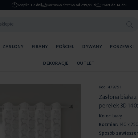
Wysyłka
1-2 dni
Darmowa dostawa
od 299,99 zł
Zwrot
do 14 dni
ZASŁONY
FIRANY
POŚCIEL
DYWANY
POSZEWKI
DEKORACJE
OUTLET
Kod:
479751
Zasłona biała 
perełek 3D 140
Kolor:
biały
Rozmiar:
140 x 25
Sposób zawieszen