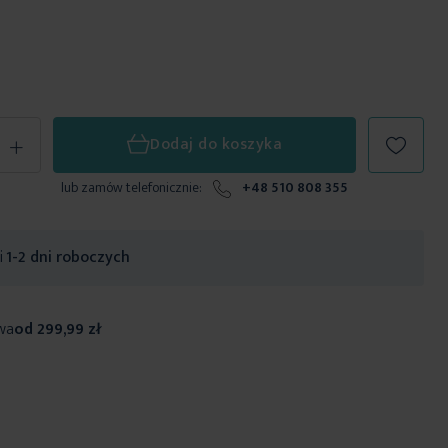
+
Dodaj do koszyka
lub zamów telefonicznie:
+48 510 808 355
ji
1-2 dni roboczych
wa
od 299,99 zł