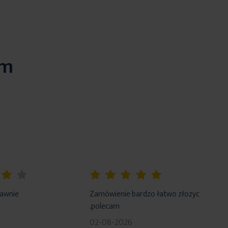
em
100%
rawnie
Zamówienie bardzo łatwo złozyc
.polecam
02-08-2026