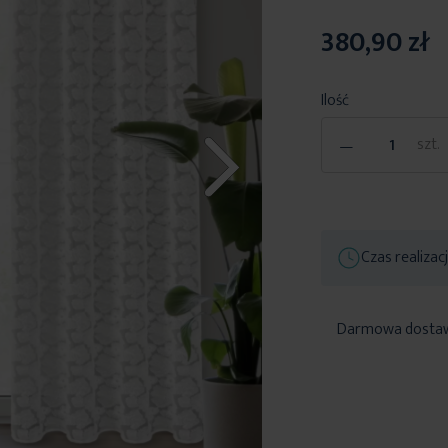
380,90 zł
Ilość
-
szt.
Czas realizac
Darmowa dosta