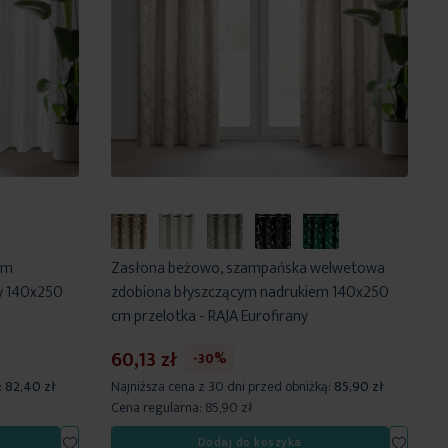
ym
Zasłona beżowo, szampańska welwetowa
w 140x250
zdobiona błyszczącym nadrukiem 140x250
cm przelotka - RAJA Eurofirany
60,13 zł
-30%
:
82,40 zł
Najniższa cena z 30 dni przed obniżką:
85,90 zł
Cena regularna:
85,90 zł
Dodaj
Dodaj
Dodaj do koszyka