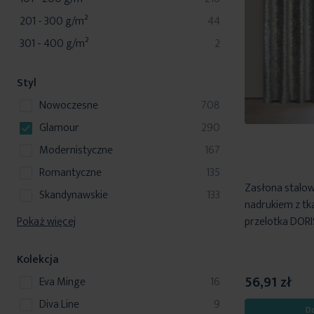
produkty
201 - 300 g/m²
44
produkty
301 - 400 g/m²
2
Styl
produkty
nowoczesne
708
produkty
glamour
290
produkty
modernistyczne
167
produkty
romantyczne
135
Zasłona stalow
produkty
skandynawskie
133
nadrukiem z tk
przelotka DORI
Pokaż więcej
Kolekcja
56,91 zł
produkty
Eva Minge
16
produkty
Diva Line
9
D