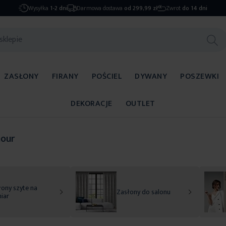
Wysyłka
1-2 dni
Darmowa dostawa
od 299,99 zł
Zwrot
do 14 dni
ZASŁONY
FIRANY
POŚCIEL
DYWANY
POSZEWKI
DEKORACJE
OUTLET
our
ony szyte na
Zasłony do salonu
iar