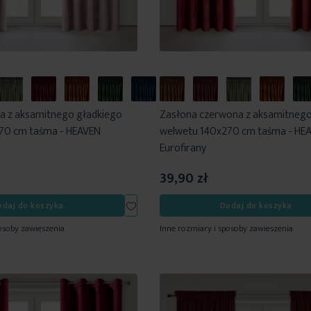
a z aksamitnego gładkiego
Zasłona czerwona z aksamitnego
70 cm taśma - HEAVEN
welwetu 140x270 cm taśma - HE
Eurofirany
39,90 zł
Dodaj
odaj do koszyka
Dodaj do koszyka
do
osoby zawieszenia
Inne rozmiary i sposoby zawieszenia
listy
życzeń