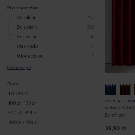
y
d
t
k
Przeznaczenie
u
y
t
k
produkty
do salonu
290
y
t
produkty
do sypialni
286
y
produkty
do jadalni
36
produkty
dla dziecka
21
produkty
młodzieżowe
9
Pokaż więcej
Cena
1 zł
-
99 zł
Zasłona czerw
100 zł
-
199 zł
welwetu 140x25
300 zł
-
399 zł
Eurofirany
400 zł
-
499 zł
39,90 zł