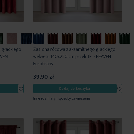
 gładkiego
Zasłona różowa z aksamitnego gładkiego
AVEN
welwetu 140x250 cm przelotki - HEAVEN
Eurofirany
39,90 zł
Dodaj
Dodaj
Dodaj do koszyka
do
do
Inne rozmiary i sposoby zawieszenia
listy
listy
życzeń
życzeń