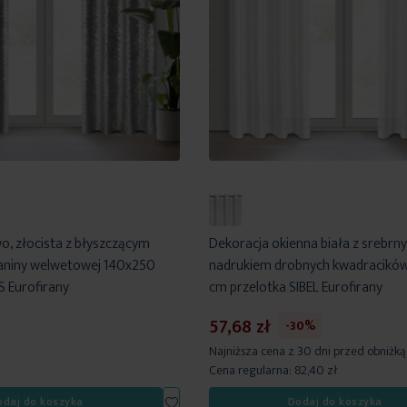
o, złocista z błyszczącym
Dekoracja okienna biała z srebrn
aniny welwetowej 140x250
nadrukiem drobnych kwadracikó
S Eurofirany
cm przelotka SIBEL Eurofirany
57,68 zł
-30%
Najniższa cena z 30 dni przed obniżką
Cena regularna:
82,40 zł
Dodaj
odaj do koszyka
Dodaj do koszyka