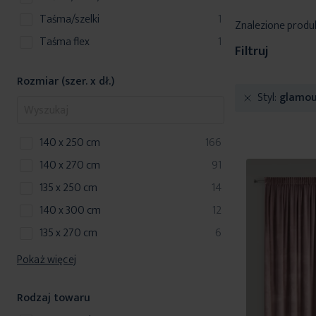
produkt
taśma/szelki
1
Znalezione produ
produkt
taśma flex
1
Filtruj
Rozmiar (szer. x dł.)
Styl
glamou
produkty
140 x 250 cm
166
produkty
140 x 270 cm
91
produkty
135 x 250 cm
14
produkty
140 x 300 cm
12
produkty
135 x 270 cm
6
Pokaż więcej
Rodzaj towaru