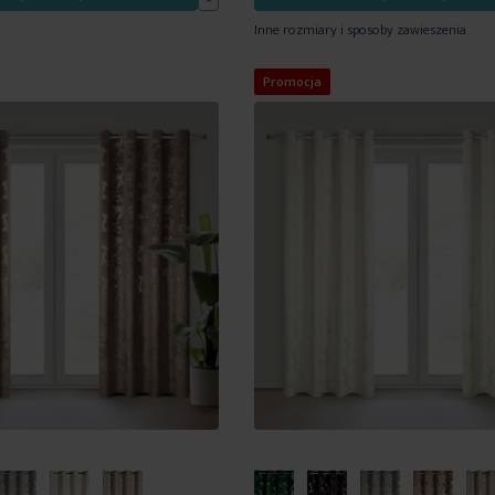
do
Inne rozmiary i sposoby zawieszenia
listy
życzeń
Promocja