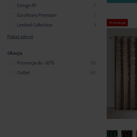
produkty
Design 91
7
produkty
Eurofirany Premium
7
Promocja
produkty
Limited Collection
3
Pokaż więcej
Okazja
produkty
Promocja do -30%
96
produkty
Outlet
60