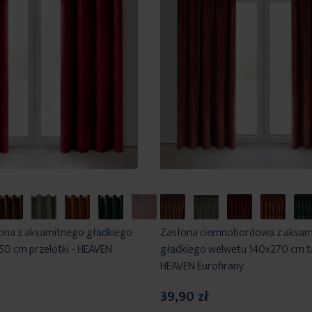
ona z aksamitnego gładkiego
Zasłona ciemnobordowa z aksam
0 cm przelotki - HEAVEN
gładkiego welwetu 140x270 cm t
HEAVEN Eurofirany
39,90 zł