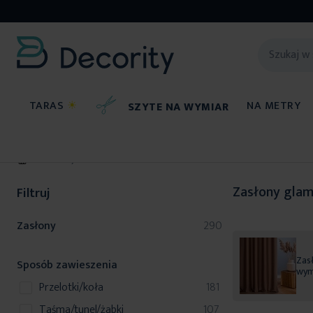
TARAS
☀
NA METRY
SZYTE NA WYMIAR
Zasłony
Zasłony glam
Filtruj
produkty
Zasłony
290
Zasł
Sposób zawieszenia
wym
produkty
przelotki/koła
181
produkty
taśma/tunel/żabki
107