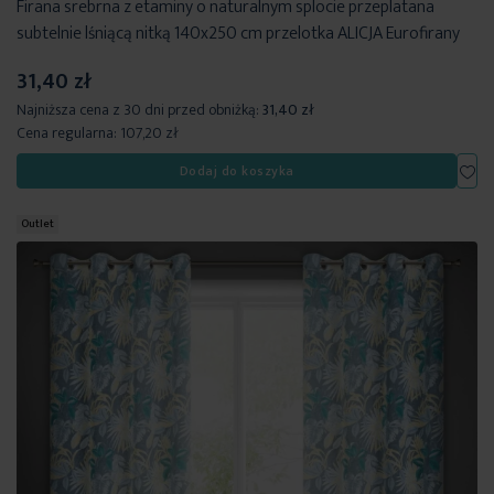
Firana srebrna z etaminy o naturalnym splocie przeplatana
subtelnie lśniącą nitką 140x250 cm przelotka ALICJA Eurofirany
31,40 zł
Najniższa cena z 30 dni przed obniżką:
31,40 zł
Cena regularna:
107,20 zł
Dod
Dodaj do koszyka
Outlet