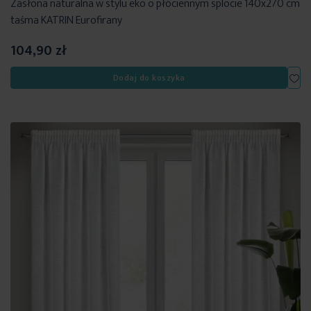
Zasłona naturalna w stylu eko o płóciennym splocie 140x270 cm
taśma KATRIN Eurofirany
104,90 zł
Dod
Dodaj do koszyka