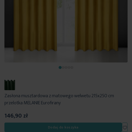
Zasłona musztardowa z matowego welwetu 215x250 cm
przelotka MELANIE Eurofirany
146,90 zł
Dod
Dodaj do koszyka