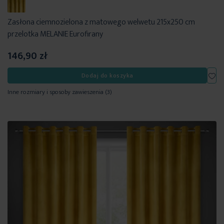
Zasłona ciemnozielona z matowego welwetu 215x250 cm
przelotka MELANIE Eurofirany
146,90 zł
Dod
Dodaj do koszyka
Inne rozmiary i sposoby zawieszenia
(3)