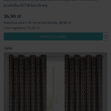
przelotka ASTER Eurofirany
36,90 zł
Najniższa cena z 30 dni przed obniżką:
36,90 zł
Cena regularna:
112,90 zł
Dod
Dodaj do koszyka
Outlet