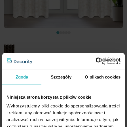
Zasłona biało, złota ze wzorem liści, zaciemniająca 140x250 cm
przelotka MARIGOLD Eurofirany
137,00 zł
Zgoda
Szczegóły
O plikach cookies
Dod
Dodaj do koszyka
Niniejsza strona korzysta z plików cookie
Inne rozmiary i sposoby zawieszenia
(2)
Wykorzystujemy pliki cookie do spersonalizowania treści
i reklam, aby oferować funkcje społecznościowe i
analizować ruch w naszej witrynie. Informacje o tym, jak
korzystasz z naszej witryny, udostępniamy partnerom