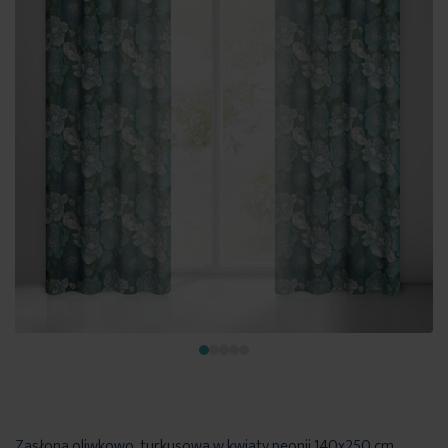
Zasłona oliwkowo, turkusowa w kwiaty peonii 140x250 cm