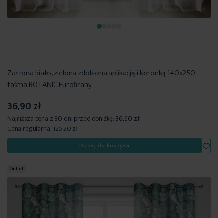
Zasłona biało, zielona zdobiona aplikacją i koronką 140x250
taśma BOTANIC Eurofirany
36,90 zł
Najniższa cena z 30 dni przed obniżką:
36,90 zł
Cena regularna:
125,20 zł
Dod
Dodaj do koszyka
Outlet