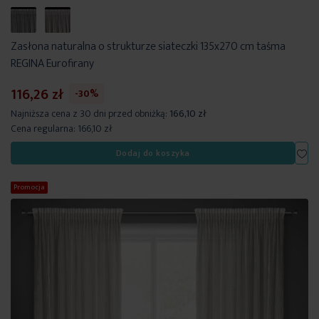
Zasłona naturalna o strukturze siateczki 135x270 cm taśma
REGINA Eurofirany
116,26 zł
-30%
Najniższa cena z 30 dni przed obniżką:
166,10 zł
Cena regularna:
166,10 zł
Dod
Dodaj do koszyka
Promocja