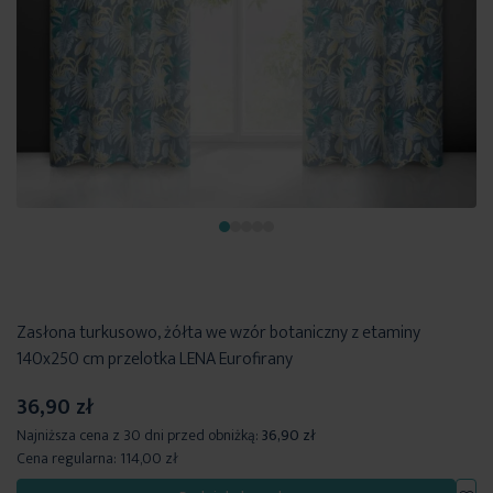
Zasłona turkusowo, żółta we wzór botaniczny z etaminy
140x250 cm przelotka LENA Eurofirany
36,90 zł
Najniższa cena z 30 dni przed obniżką:
36,90 zł
Cena regularna:
114,00 zł
Dod