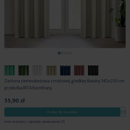
Zasłona ciemnobeżowa z matowej gładkiej tkaniny 140x250 cm
przelotka RITA Eurofirany
55,90 zł
Dod
Dodaj do koszyka
Inne rozmiary i sposoby zawieszenia
(3)