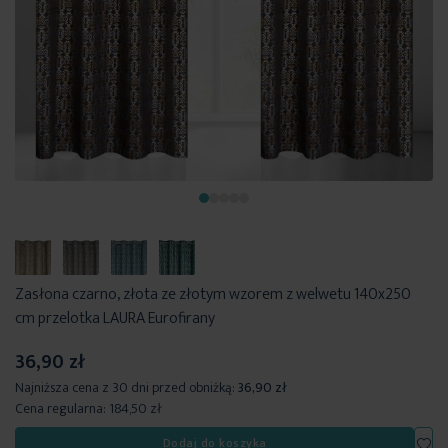
Zasłona czarno, złota ze złotym wzorem z welwetu 140x250
cm przelotka LAURA Eurofirany
36,90 zł
Najniższa cena z 30 dni przed obniżką:
36,90 zł
Cena regularna:
184,50 zł
Dod
Dodaj do koszyka