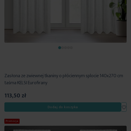
Zasłona ze zwiewnej tkaniny o płóciennym splocie 140x270 cm
taśma KELSI Eurofirany
113,50 zł
Dod
Dodaj do koszyka
Promocja