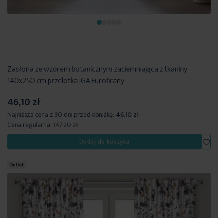
Zasłona ze wzorem botanicznym zaciemniająca z tkaniny
140x250 cm przelotka IGA Eurofirany
46,10 zł
Najniższa cena z 30 dni przed obniżką:
46,10 zł
Cena regularna:
147,20 zł
Dod
Dodaj do koszyka
Outlet