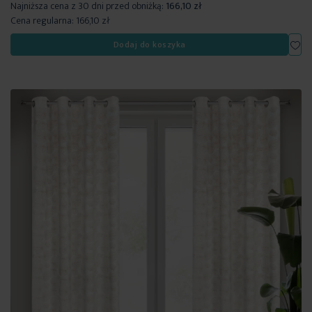
Najniższa cena z 30 dni przed obniżką:
166,10 zł
Cena regularna:
166,10 zł
Dod
Dodaj do koszyka