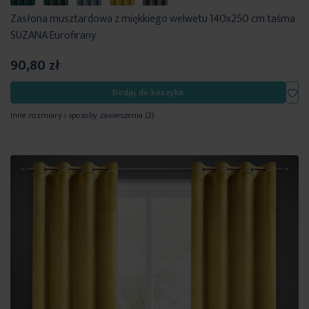
Zasłona musztardowa z miękkiego welwetu 140x250 cm taśma
SUZANA Eurofirany
90,80 zł
Dod
Dodaj do koszyka
Inne rozmiary i sposoby zawieszenia
(2)