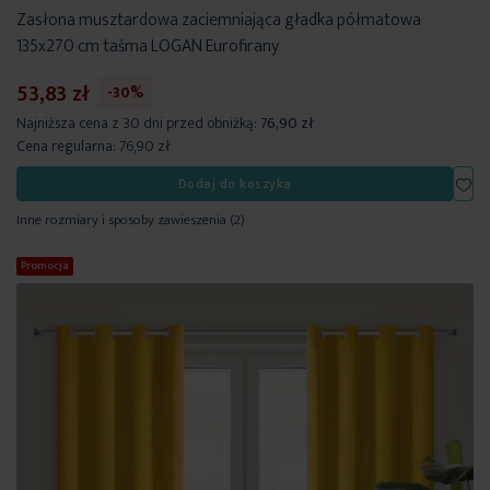
Zasłona musztardowa zaciemniająca gładka półmatowa
135x270 cm taśma LOGAN Eurofirany
53,83 zł
-30%
Najniższa cena z 30 dni przed obniżką:
76,90 zł
Cena regularna:
76,90 zł
Dod
Dodaj do koszyka
Inne rozmiary i sposoby zawieszenia
(2)
Promocja