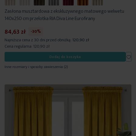
Zasłona musztardowa z ekskluzywnego matowego welwetu
140x250 cm przelotka RIA Diva Line Eurofirany
84,63 zł
-30%
Najniższa cena z 30 dni przed obniżką:
120,90 zł
Cena regularna:
120,90 zł
Dod
Dodaj do koszyka
Inne rozmiary i sposoby zawieszenia
(2)