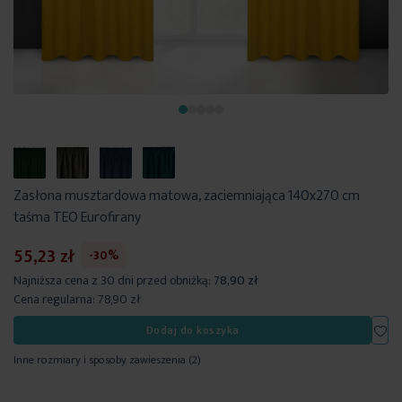
Zasłona musztardowa matowa, zaciemniająca 140x270 cm
taśma TEO Eurofirany
55,23 zł
-30%
Najniższa cena z 30 dni przed obniżką:
78,90 zł
Cena regularna:
78,90 zł
Dod
Dodaj do koszyka
Inne rozmiary i sposoby zawieszenia
(2)