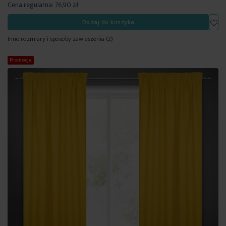
Cena regularna:
76,90 zł
Dod
Dodaj do koszyka
Inne rozmiary i sposoby zawieszenia
(2)
Promocja