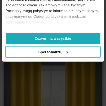
społecznościowym, reklamowym i analitycznym.
Zasłona musztardowa z tkaniny welwetowej 140x270 cm taśma
Partnerzy mogą połączyć te informacje z innymi danymi
ROSA Design 91 Eurofirany
otrzymanymi od Ciebie lub uzyskanymi podczas
korzystania z ich usług.
58,90 zł
Dod
Dodaj do koszyka
Zezwól na wszystkie
Inne rozmiary i sposoby zawieszenia
(3)
Spersonalizuj
Promocja