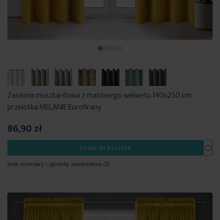
Zasłona musztardowa z matowego welwetu 140x250 cm
przelotka MELANIE Eurofirany
86,90 zł
Dod
Dodaj do koszyka
Inne rozmiary i sposoby zawieszenia
(3)