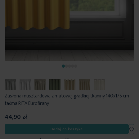
Zasłona musztardowa z matowej gładkiej tkaniny 140x175 cm
taśma RITA Eurofirany
44,90 zł
Dod
Dodaj do koszyka