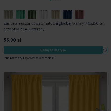
Zasłona musztardowa z matowej gładkiej tkaniny 140x250 cm
przelotka RITA Eurofirany
55,90 zł
Dod
Dodaj do koszyka
Inne rozmiary i sposoby zawieszenia
(3)