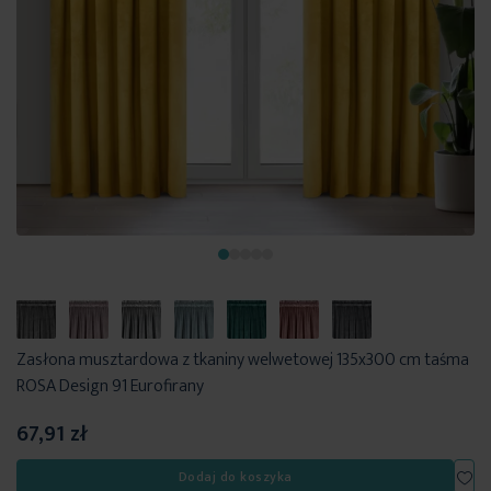
Zasłona musztardowa z tkaniny welwetowej 135x300 cm taśma
ROSA Design 91 Eurofirany
67,91 zł
Dod
Dodaj do koszyka