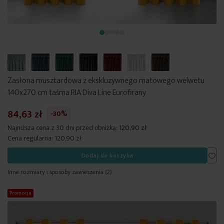
Zasłona musztardowa z ekskluzywnego matowego welwetu
140x270 cm taśma RIA Diva Line Eurofirany
84,63 zł
-30%
Najniższa cena z 30 dni przed obniżką:
120,90 zł
Cena regularna:
120,90 zł
Dod
Dodaj do koszyka
Inne rozmiary i sposoby zawieszenia
(2)
Promocja