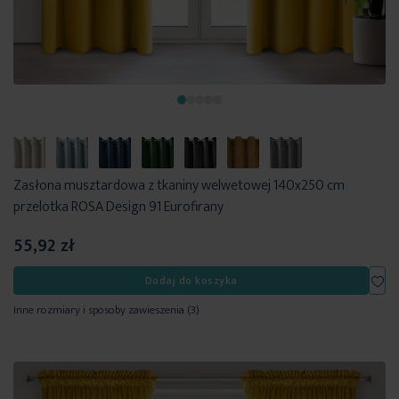
Zasłona musztardowa z tkaniny welwetowej 140x250 cm
przelotka ROSA Design 91 Eurofirany
55,92 zł
Dod
Dodaj do koszyka
Inne rozmiary i sposoby zawieszenia
(3)