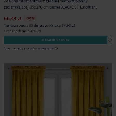
Zasłona musztardowa z gładkiej matowej tkaniny
zaciemniającej 135x270 cm taśma BLACKOUT Eurofirany
66,43 zł
-30%
Najniższa cena z 30 dni przed obniżką:
94,90 zł
Cena regularna:
94,90 zł
Dod
Dodaj do koszyka
Inne rozmiary i sposoby zawieszenia
(2)