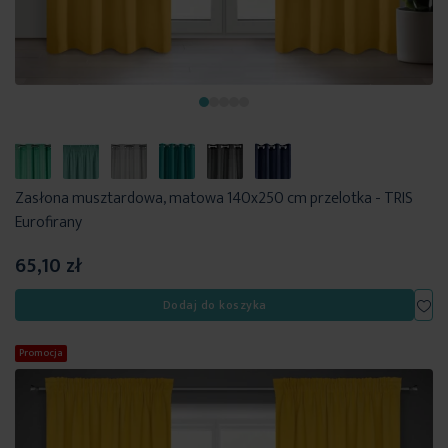
Zasłona musztardowa, matowa 140x250 cm przelotka - TRIS
Eurofirany
65,10 zł
Dod
Dodaj do koszyka
Promocja