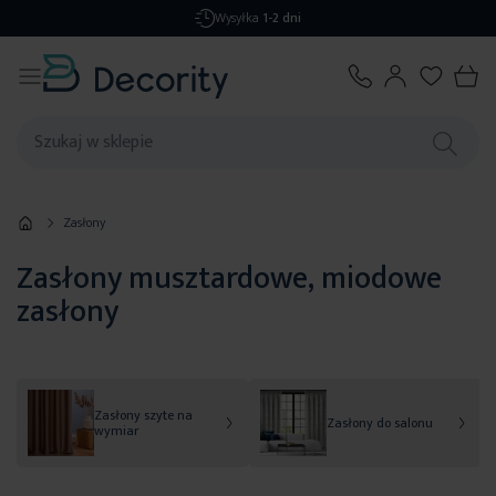
Darmowa dostawa
od 299,99 zł
Zasłony
Zasłony musztardowe, miodowe
zasłony
Zasłony szyte na
Zasłony do salonu
wymiar