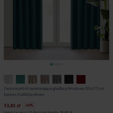
Zasłona petrol zaciemniająca gładka półmatowa 135x270 cm
taśma LOGAN Eurofirany
53,83 zł
-30%
Najniższa cena z 30 dni przed obniżką:
76,90 zł