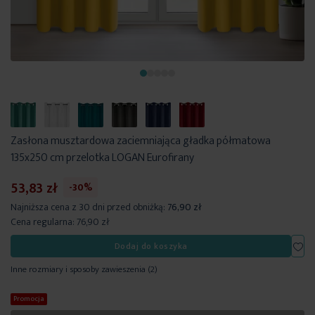
Zasłona musztardowa zaciemniająca gładka półmatowa
135x250 cm przelotka LOGAN Eurofirany
53,83 zł
-30%
Najniższa cena z 30 dni przed obniżką:
76,90 zł
Cena regularna:
76,90 zł
Dod
Dodaj do koszyka
Inne rozmiary i sposoby zawieszenia
(2)
Promocja