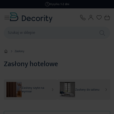
Darmowa dostawa
od 299,99 zł
Zasłony
Zasłony hotelowe
Zasłony szyte na
Zasłony do salonu
wymiar