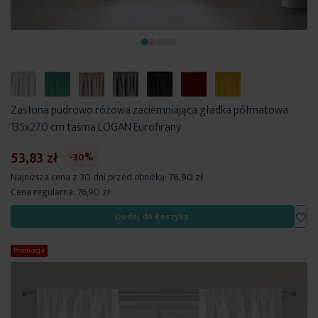
Zasłona pudrowo różowa zaciemniająca gładka półmatowa
135x270 cm taśma LOGAN Eurofirany
53,83 zł
-30%
Najniższa cena z 30 dni przed obniżką:
76,90 zł
Cena regularna:
76,90 zł
Dod
Dodaj do koszyka
Promocja