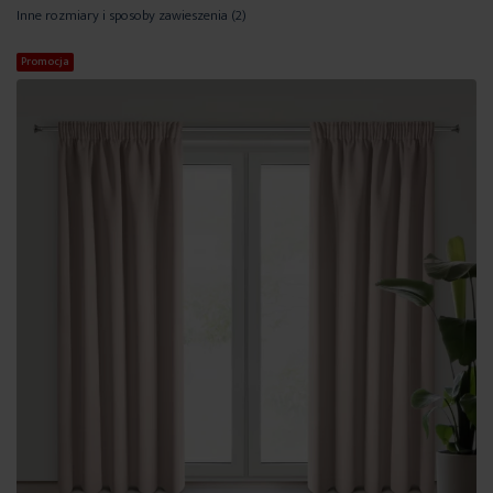
Inne rozmiary i sposoby zawieszenia
(2)
Promocja