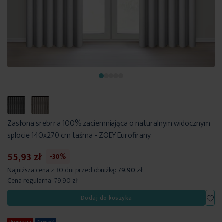
Zasłona srebrna 100% zaciemniająca o naturalnym widocznym
splocie 140x270 cm taśma - ZOEY Eurofirany
55,93 zł
-30%
Najniższa cena z 30 dni przed obniżką:
79,90 zł
Cena regularna:
79,90 zł
Dod
Dodaj do koszyka
Promocja
Nowość