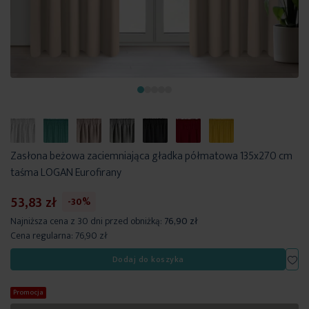
Zasłona beżowa zaciemniająca gładka półmatowa 135x270 cm
taśma LOGAN Eurofirany
53,83 zł
-30%
Najniższa cena z 30 dni przed obniżką:
76,90 zł
Cena regularna:
76,90 zł
Dod
Dodaj do koszyka
Promocja