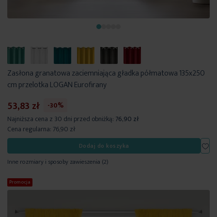
Zasłona granatowa zaciemniająca gładka półmatowa 135x250
cm przelotka LOGAN Eurofirany
53,83 zł
-30%
Najniższa cena z 30 dni przed obniżką:
76,90 zł
Cena regularna:
76,90 zł
Dod
Dodaj do koszyka
Inne rozmiary i sposoby zawieszenia
(2)
Promocja