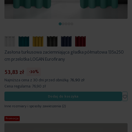
Zasłona turkusowa zaciemniająca gładka półmatowa 135x250
cm przelotka LOGAN Eurofirany
53,83 zł
-30%
Najniższa cena z 30 dni przed obniżką:
76,90 zł
Cena regularna:
76,90 zł
Dod
Dodaj do koszyka
Inne rozmiary i sposoby zawieszenia
(2)
Promocja