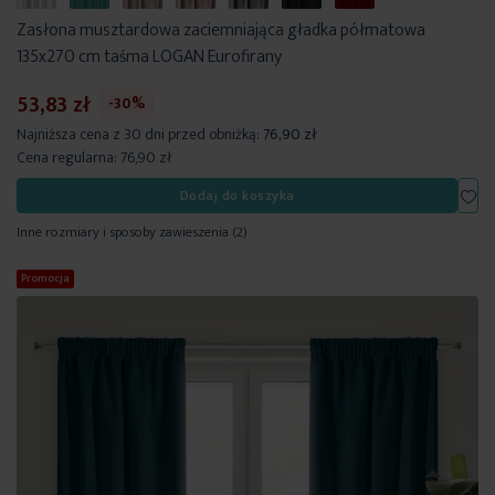
Zasłona musztardowa zaciemniająca gładka półmatowa
135x270 cm taśma LOGAN Eurofirany
53,83 zł
-30%
Najniższa cena z 30 dni przed obniżką:
76,90 zł
Cena regularna:
76,90 zł
Dod
Dodaj do koszyka
Inne rozmiary i sposoby zawieszenia
(2)
Promocja