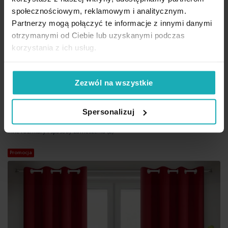
społecznościowym, reklamowym i analitycznym.
Partnerzy mogą połączyć te informacje z innymi danymi
otrzymanymi od Ciebie lub uzyskanymi podczas
Zasłona czerwona zaciemniająca gładka półmatowa 135x270
korzystania z ich usług.
cm taśma LOGAN Eurofirany
53,83 zł
-30%
Zezwól na wszystkie
Najniższa cena z 30 dni przed obniżką:
76,90 zł
Cena regularna:
76,90 zł
Dod
Spersonalizuj
Dodaj do koszyka
Inne rozmiary i sposoby zawieszenia
(2)
Promocja