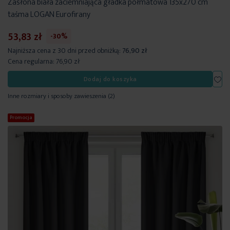
Zasłona biała zaciemniająca gładka półmatowa 135x270 cm
taśma LOGAN Eurofirany
53,83 zł
-30%
Najniższa cena z 30 dni przed obniżką:
76,90 zł
Cena regularna:
76,90 zł
Dod
Dodaj do koszyka
Inne rozmiary i sposoby zawieszenia
(2)
Promocja