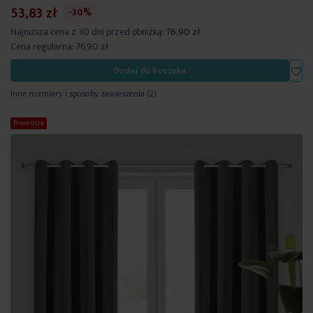
53,83 zł
-30%
Najniższa cena z 30 dni przed obniżką:
76,90 zł
Cena regularna:
76,90 zł
Dod
Dodaj do koszyka
Inne rozmiary i sposoby zawieszenia
(2)
Promocja