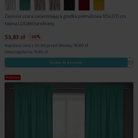
Zasłona szara zaciemniająca gładka półmatowa 135x270 cm
taśma LOGAN Eurofirany
53,83 zł
-30%
Najniższa cena z 30 dni przed obniżką:
76,90 zł
Cena regularna:
76,90 zł
Dod
Dodaj do koszyka
Promocja