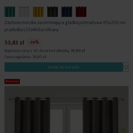
Zasłona morska zaciemniająca gładka półmatowa 135x250 cm
przelotka LOGAN Eurofirany
53,83 zł
-30%
Najniższa cena z 30 dni przed obniżką:
76,90 zł
Cena regularna:
76,90 zł
Dod
Dodaj do koszyka
Promocja