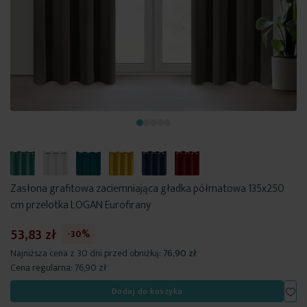
Zasłona grafitowa zaciemniająca gładka półmatowa 135x250
cm przelotka LOGAN Eurofirany
53,83 zł
-30%
Najniższa cena z 30 dni przed obniżką:
76,90 zł
Cena regularna:
76,90 zł
Dod
Dodaj do koszyka