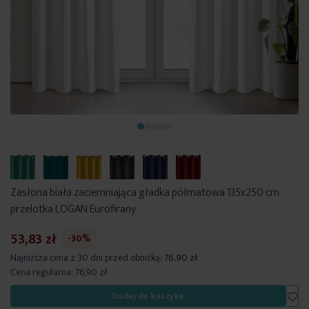
Zasłona biała zaciemniająca gładka półmatowa 135x250 cm
przelotka LOGAN Eurofirany
53,83 zł
-30%
Najniższa cena z 30 dni przed obniżką:
76,90 zł
Cena regularna:
76,90 zł
Dod
Dodaj do koszyka