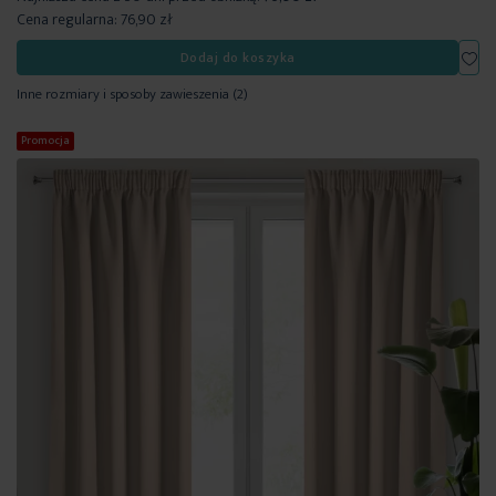
Cena regularna:
76,90 zł
Dod
Dodaj do koszyka
Inne rozmiary i sposoby zawieszenia
(2)
Promocja