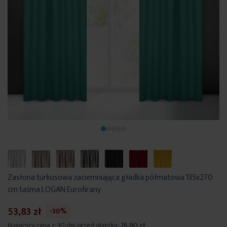
Zasłona turkusowa zaciemniająca gładka półmatowa 135x270
cm taśma LOGAN Eurofirany
53,83 zł
-30%
Najniższa cena z 30 dni przed obniżką:
76,90 zł