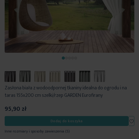
Zasłona biała z wodoodpornej tkaniny idealna do ogrodu i na
taras 155x200 cm szelki/rzep GARDEN Eurofirany
95,90 zł
Dod
Dodaj do koszyka
Inne rozmiary i sposoby zawieszenia
(5)