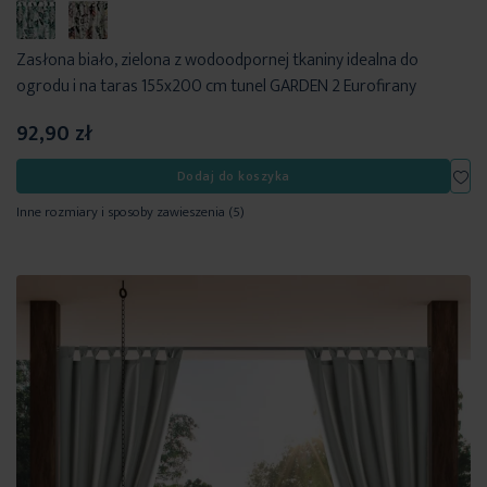
Zasłona biało, zielona z wodoodpornej tkaniny idealna do
ogrodu i na taras 155x200 cm tunel GARDEN 2 Eurofirany
92,90 zł
Dod
Dodaj do koszyka
Inne rozmiary i sposoby zawieszenia
(5)