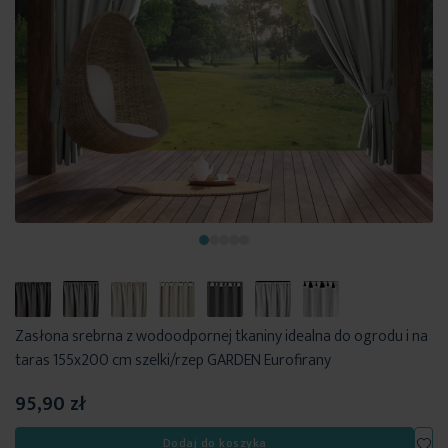
Zasłona srebrna z wodoodpornej tkaniny idealna do ogrodu i na
taras 155x200 cm szelki/rzep GARDEN Eurofirany
95,90 zł
Dod
Dodaj do koszyka