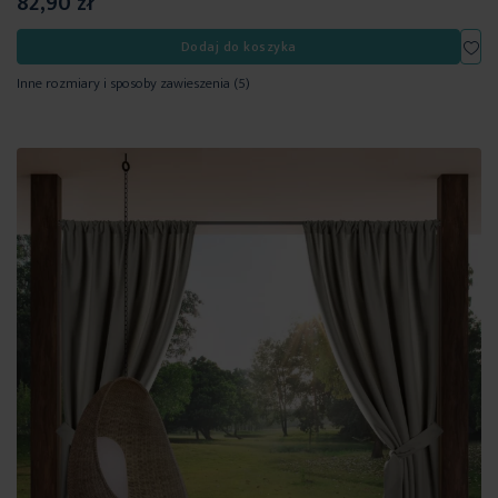
82,90 zł
Dod
Dodaj do koszyka
Inne rozmiary i sposoby zawieszenia
(5)