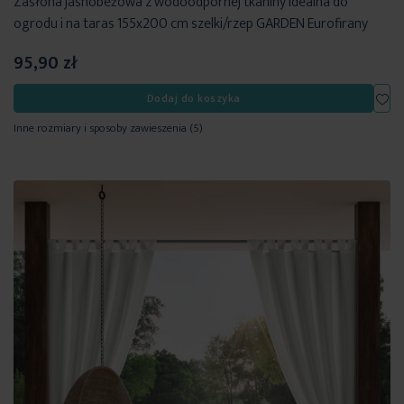
Zasłona jasnobeżowa z wodoodpornej tkaniny idealna do
ogrodu i na taras 155x200 cm szelki/rzep GARDEN Eurofirany
95,90 zł
Dod
Dodaj do koszyka
Inne rozmiary i sposoby zawieszenia
(5)