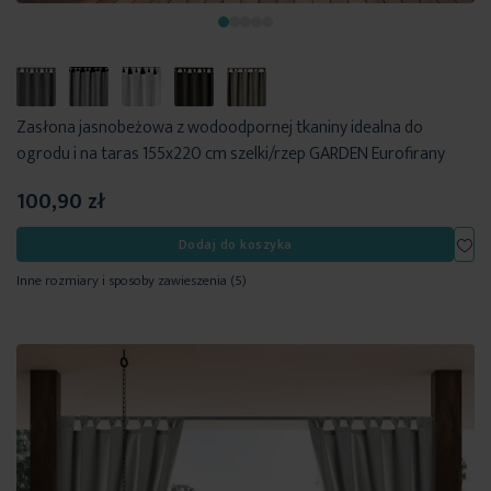
Zasłona jasnobeżowa z wodoodpornej tkaniny idealna do
ogrodu i na taras 155x220 cm szelki/rzep GARDEN Eurofirany
100,90 zł
Dod
Dodaj do koszyka
Inne rozmiary i sposoby zawieszenia
(5)