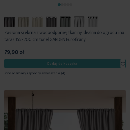
Zasłona srebrna z wodoodpornej tkaniny idealna do ogrodu i na
taras 155x200 cm tunel GARDEN Eurofirany
79,90 zł
Dod
Dodaj do koszyka
Inne rozmiary i sposoby zawieszenia
(4)