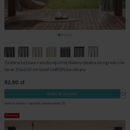
Zasłona beżowa z wodoodpornej tkaniny idealna do ogrodu i na
taras 155x200 cm tunel GARDEN Eurofirany
82,90 zł
Dod
Dodaj do koszyka
Inne rozmiary i sposoby zawieszenia
(5)
Promocja