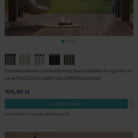
Zasłona stalowa z wodoodpornej tkaniny idealna do ogrodu i na
taras 155x220 cm szelki/rzep GARDEN Eurofirany
100,90 zł
Dod
Dodaj do koszyka
Inne rozmiary i sposoby zawieszenia
(5)