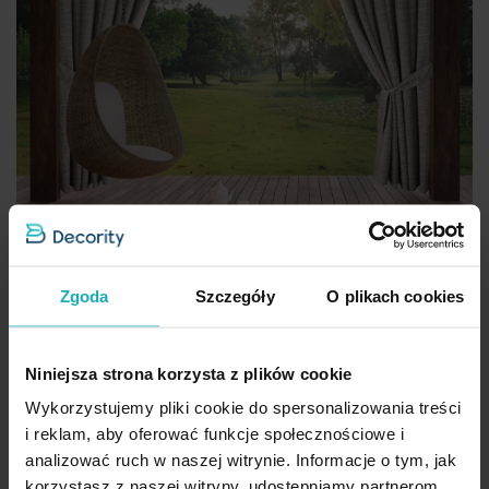
Zgoda
Szczegóły
O plikach cookies
Zasłona brązowo, kremowa z wodoodpornej tkaniny idealna do
Niniejsza strona korzysta z plików cookie
ogrodu i na taras 155x240 cm szelki/rzep GARDEN Eurofirany
Wykorzystujemy pliki cookie do spersonalizowania treści
i reklam, aby oferować funkcje społecznościowe i
88,41 zł
-30%
analizować ruch w naszej witrynie. Informacje o tym, jak
Najniższa cena z 30 dni przed obniżką:
126,30 zł
korzystasz z naszej witryny, udostępniamy partnerom