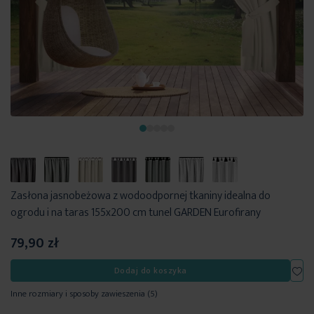
Zasłona jasnobeżowa z wodoodpornej tkaniny idealna do
ogrodu i na taras 155x200 cm tunel GARDEN Eurofirany
79,90 zł
Dod
Dodaj do koszyka
Inne rozmiary i sposoby zawieszenia
(5)