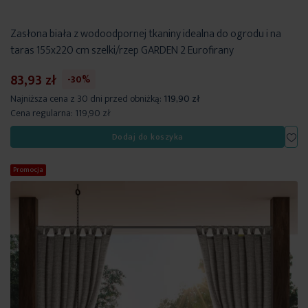
Zasłona biała z wodoodpornej tkaniny idealna do ogrodu i na
taras 155x220 cm szelki/rzep GARDEN 2 Eurofirany
83,93 zł
-30%
Najniższa cena z 30 dni przed obniżką:
119,90 zł
Cena regularna:
119,90 zł
Dod
Dodaj do koszyka
Promocja