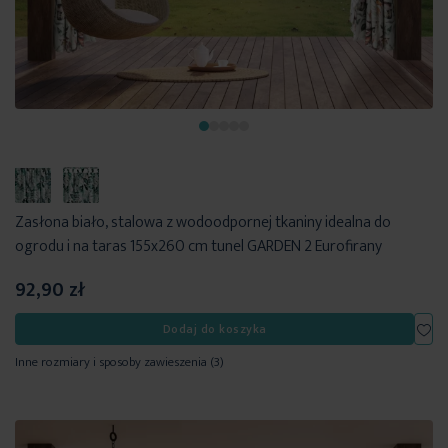
Zasłona biało, stalowa z wodoodpornej tkaniny idealna do
ogrodu i na taras 155x260 cm tunel GARDEN 2 Eurofirany
92,90 zł
Dod
Dodaj do koszyka
Inne rozmiary i sposoby zawieszenia
(3)