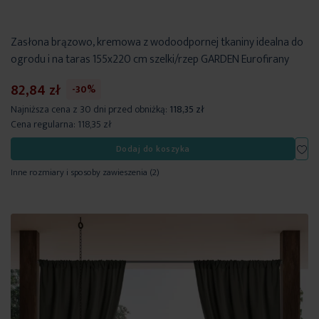
Zasłona brązowo, kremowa z wodoodpornej tkaniny idealna do
ogrodu i na taras 155x220 cm szelki/rzep GARDEN Eurofirany
82,84 zł
-30%
Najniższa cena z 30 dni przed obniżką:
118,35 zł
Cena regularna:
118,35 zł
Dod
Dodaj do koszyka
Inne rozmiary i sposoby zawieszenia
(2)