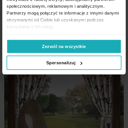
Cena regularna:
126,30 zł
społecznościowym, reklamowym i analitycznym.
Dod
Partnerzy mogą połączyć te informacje z innymi danymi
Dodaj do koszyka
otrzymanymi od Ciebie lub uzyskanymi podczas
Inne rozmiary i sposoby zawieszenia
(2)
korzystania z ich usług.
Zezwól na wszystkie
Spersonalizuj