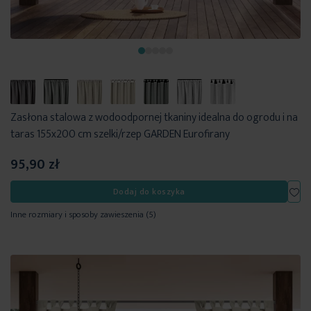
Zasłona stalowa z wodoodpornej tkaniny idealna do ogrodu i na
taras 155x200 cm szelki/rzep GARDEN Eurofirany
95,90 zł
Dod
Dodaj do koszyka
Inne rozmiary i sposoby zawieszenia
(5)