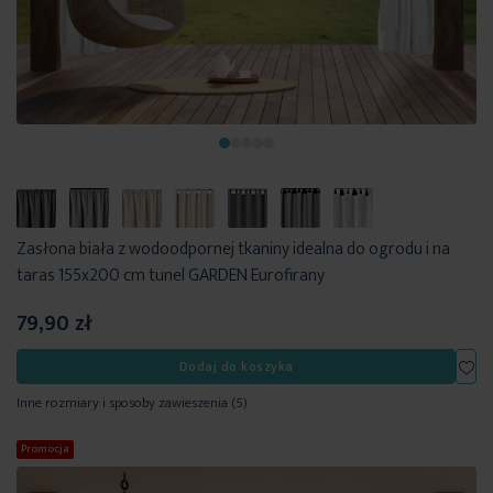
Zasłona biała z wodoodpornej tkaniny idealna do ogrodu i na
taras 155x200 cm tunel GARDEN Eurofirany
79,90 zł
Dod
Dodaj do koszyka
Inne rozmiary i sposoby zawieszenia
(5)
Promocja