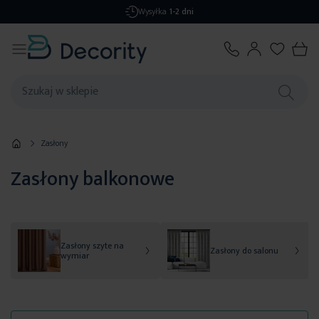
Darmowa dostawa
od 299,99 zł
Zasłony
Zasłony balkonowe
Zasłony szyte na
Zasłony do salonu
wymiar