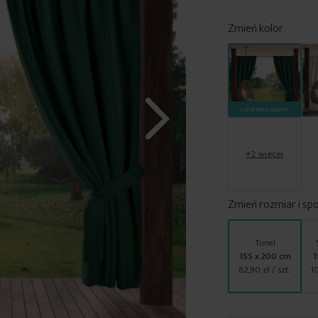
Zmień kolor
CIEMNOZIELONY
+2 więcej
Zmień rozmiar i sp
Tunel
155 x 200 cm
1
82,90 zł
/ szt.
1