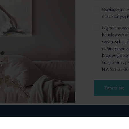
Oświadczam, ż
oraz
Polityką 
(Zgoda na wys
handlowych dr
wysłanych prz
ul. Sienkiewic
Krajowego Reje
Gospodarczy 
NIP: 553-23-3
Zapisz się
cje
Wart