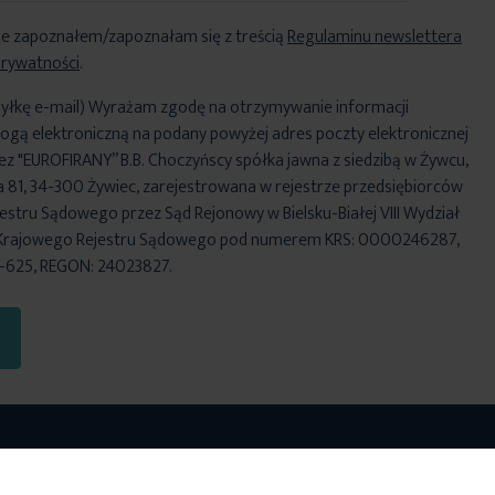
e zapoznałem/zapoznałam się z treścią
Regulaminu newslettera
Prywatności
.
yłkę e-mail) Wyrażam zgodę na otrzymywanie informacji
ogą elektroniczną na podany powyżej adres poczty elektronicznej
ez "EUROFIRANY” B.B. Choczyńscy spółka jawna z siedzibą w Żywcu,
za 81, 34-300 Żywiec, zarejestrowana w rejestrze przedsiębiorców
stru Sądowego przez Sąd Rejonowy w Bielsku-Białej VIII Wydział
Krajowego Rejestru Sądowego pod numerem KRS: 0000246287,
6-625, REGON: 24023827.
o zobaczyć
Chętnie pomożemy