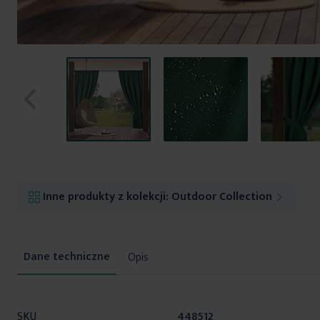
Przejdź
na
początek
Inne produkty z kolekcji:
Outdoor Collection
galerii
Opis
Więcej
SKU
448512