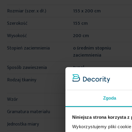
informacji
Rozmiar (szer. x dł.)
155 x 200 cm
Szerokość
155 cm
Wysokość
200 cm
Stopień zaciemnienia
o średnim stopniu
zaciemnienia
Sposób zawieszenia
tunel
Rodzaj tkaniny
matowe, poliestrowe,
gładkie, wodoodporne
Zgoda
Wzór
jednokolorowe
Gramatura materiału
180 g/m²
Niniejsza strona korzysta z
Jednostka miary
szt.
Wykorzystujemy pliki cookie 