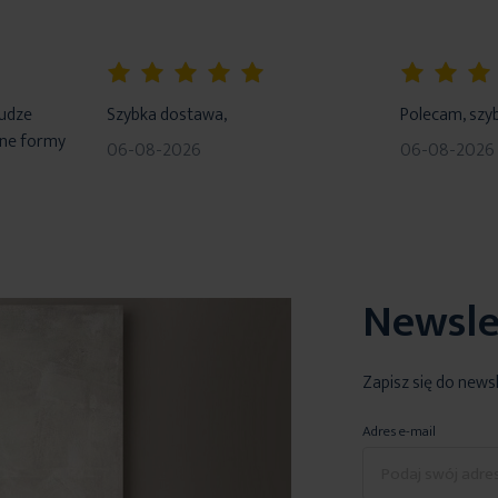
100%
100%
łudze
Szybka dostawa,
Polecam, szyb
dne formy
06-08-2026
06-08-2026
Newsle
Zapisz się do news
Adres e-mail