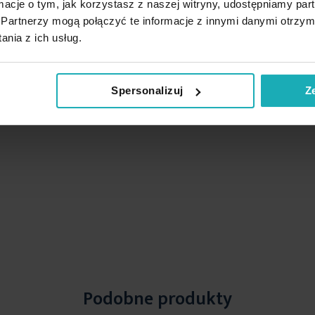
ormacje o tym, jak korzystasz z naszej witryny, udostępniamy p
Partnerzy mogą połączyć te informacje z innymi danymi otrzym
nia z ich usług.
Spersonalizuj
Z
Podobne produkty