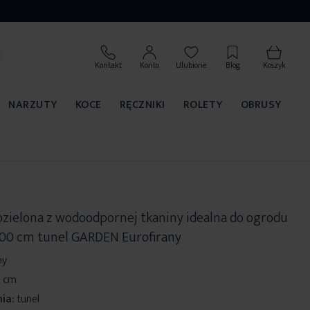
Kontakt
Konto
Ulubione
Blog
Koszyk
NARZUTY
KOCE
RĘCZNIKI
ROLETY
OBRUSY
zielona z wodoodpornej tkaniny idealna do ogrodu
x200 cm tunel GARDEN Eurofirany
ny
0 cm
ia:
tunel