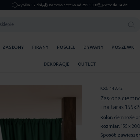
Wysyłka
1-2 dni
Darmowa dostawa
od 299,99 zł
Zwrot
do 14 dni
ZASŁONY
FIRANY
POŚCIEL
DYWANY
POSZEWKI
DEKORACJE
OUTLET
Kod:
448512
Zasłona ciemno
i na taras 155
Kolor:
ciemnozielo
Rozmiar:
155 x 20
Sposób zawieszen