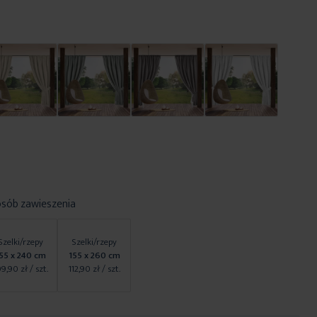
osób zawieszenia
Szelki/rzepy
Szelki/rzepy
55 x 240 cm
155 x 260 cm
09,90 zł
/ szt.
112,90 zł
/ szt.