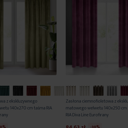
owa z ekskluzywnego
Zasłona ciemnofioletowa z eksk
etu 140x270 cm taśma RIA
matowego welwetu 140x250 cm 
irany
RIA Diva Line Eurofirany
84,63 zł
30%
-30%