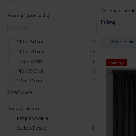
Znalezione produ
Rozmiar (szer. x dł.)
Filtruj
produkty
140 x 250 cm
80
Wzór
ekskl
produkty
140 x 270 cm
46
produkty
135 x 250 cm
11
Promocja
produkty
140 x 300 cm
3
produkty
135 x 270 cm
3
Pokaż więcej
Rodzaj towaru
produkty
bez prasowania
2
produkty
szyte w Polsce
12