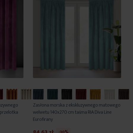
luzywnego
Zasłona morska z ekskluzywnego matowego
przelotka
welwetu 140x270 cm taśma RIA Diva Line
Eurofirany
84,63 zł
-30%