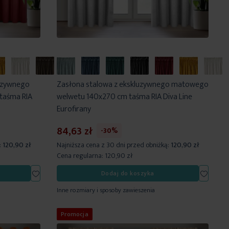
uzywnego
Zasłona stalowa z ekskluzywnego matowego
taśma RIA
welwetu 140x270 cm taśma RIA Diva Line
Eurofirany
84,63 zł
-30%
:
120,90 zł
Najniższa cena z 30 dni przed obniżką:
120,90 zł
Cena regularna:
120,90 zł
Dodaj
Dodaj
Dodaj do koszyka
do
do
Inne rozmiary i sposoby zawieszenia
listy
listy
życzeń
życzeń
Promocja