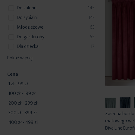
y
t
k
produkty
do salonu
145
t
produkty
do sypialni
143
y
produkty
młodzieżowe
63
produkty
do garderoby
55
produkty
dla dziecka
17
Pokaż więcej
Cena
1 zł
-
99 zł
100 zł
-
199 zł
200 zł
-
299 zł
300 zł
-
399 zł
Zasłona bordo
matowego welw
400 zł
-
499 zł
Diva Line Eurof