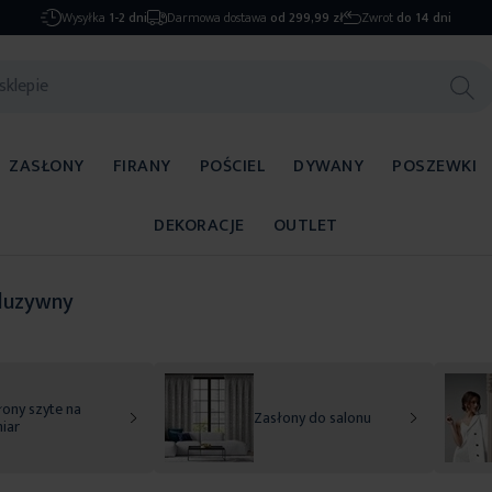
Wysyłka
1-2 dni
Darmowa dostawa
od 299,99 zł
Zwrot
do 14 dni
ZASŁONY
FIRANY
POŚCIEL
DYWANY
POSZEWKI
DEKORACJE
OUTLET
luzywny
ony szyte na
Zasłony do salonu
iar