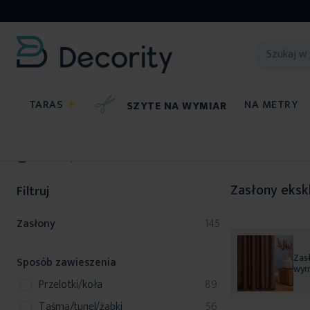
TARAS
☀
NA METRY
SZYTE NA WYMIAR
Zasłony
Zasłony eksk
Filtruj
produkty
Zasłony
145
Zasł
Sposób zawieszenia
wym
produkty
przelotki/koła
89
produkty
taśma/tunel/żabki
56