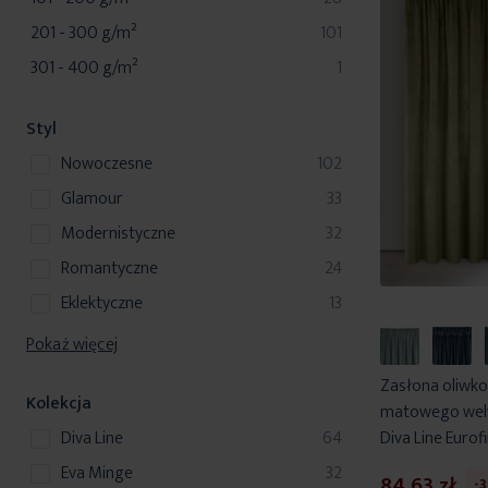
produkty
201 - 300 g/m²
101
produkt
301 - 400 g/m²
1
Styl
produkty
nowoczesne
102
produkty
glamour
33
produkty
modernistyczne
32
produkty
romantyczne
24
produkty
eklektyczne
13
Pokaż więcej
Zasłona oliwk
Kolekcja
matowego welw
produkty
Diva Line Eurof
Diva Line
64
produkty
Eva Minge
32
84,63 zł
-