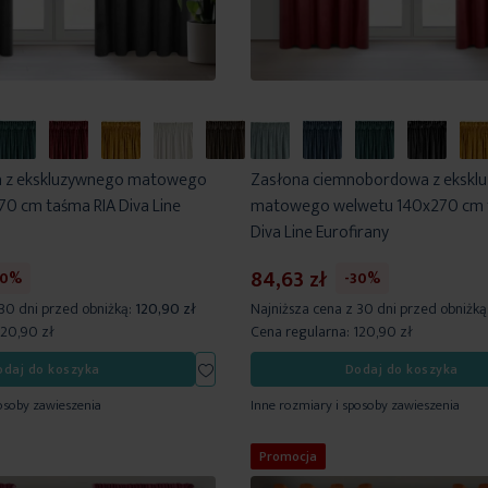
a z ekskluzywnego matowego
Zasłona ciemnobordowa z ekskl
0 cm taśma RIA Diva Line
matowego welwetu 140x270 cm 
Diva Line Eurofirany
84,63 zł
30%
-30%
 30 dni przed obniżką:
120,90 zł
Najniższa cena z 30 dni przed obniżką
120,90 zł
Cena regularna:
120,90 zł
Dodaj
odaj do koszyka
Dodaj do koszyka
do
osoby zawieszenia
Inne rozmiary i sposoby zawieszenia
listy
życzeń
Promocja