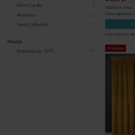
produkty
Pierre Cardin
5
Najniższa cena z
Cena regularna:
produkty
Amarosa
2
produkt
Terra Collection
1
D
Inne rozmiary i sp
Okazja
Promocja
produkty
Promocja do -30%
77