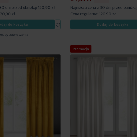
 30 dni przed obniżką:
120,90 zł
Najniższa cena z 30 dni przed obniżką
120,90 zł
Cena regularna:
120,90 zł
Dodaj
odaj do koszyka
Dodaj do koszyka
do
osoby zawieszenia
listy
życzeń
Promocja