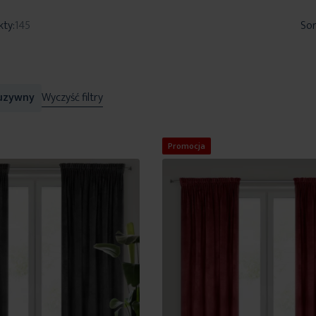
kty:
145
Sor
uzywny
Wyczyść filtry
Promocja