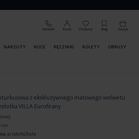
Kontakt
Konto
Ulubione
Blog
Koszyk
NARZUTY
KOCE
RĘCZNIKI
ROLETY
OBRUSY
oturkusowa z ekskluzywnego matowego welwetu
elotka VILLA Eurofirany
usowy
0 cm
ia:
przelotki/koła