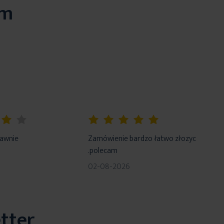
em
100%
rawnie
Zamówienie bardzo łatwo złozyc
.polecam
02-08-2026
tter