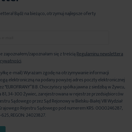
lettera! Bądź na bieżąco, otrzymuj najlepsze oferty
e zapoznałem/zapoznałam się z treścią
Regulaminu newslettera
Prywatności
.
yłkę e-mail) Wyrażam zgodę na otrzymywanie informacji
ogą elektroniczną na podany powyżej adres poczty elektronicznej
ez "EUROFIRANY” B.B. Choczyńscy spółka jawna z siedzibą w Żywcu,
za 81, 34-300 Żywiec, zarejestrowana w rejestrze przedsiębiorców
stru Sądowego przez Sąd Rejonowy w Bielsku-Białej VIII Wydział
Krajowego Rejestru Sądowego pod numerem KRS: 0000246287,
6-625, REGON: 24023827.