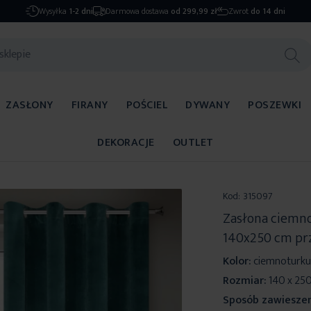
Wysyłka
1-2 dni
Darmowa dostawa
od 299,99 zł
Zwrot
do 14 dni
ZASŁONY
FIRANY
POŚCIEL
DYWANY
POSZEWKI
DEKORACJE
OUTLET
Kod:
315097
Zasłona ciemn
140x250 cm prz
Kolor:
ciemnoturk
Rozmiar:
140 x 25
Sposób zawieszen