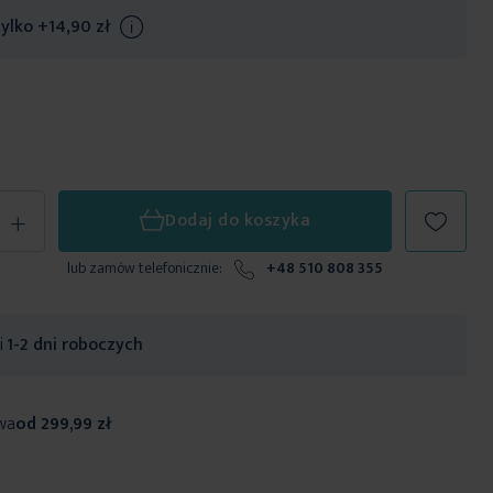
tylko
+14,90 zł
Info
+
Dodaj do koszyka
lub zamów telefonicznie:
+48 510 808 355
ji
1-2 dni roboczych
wa
od 299,99 zł