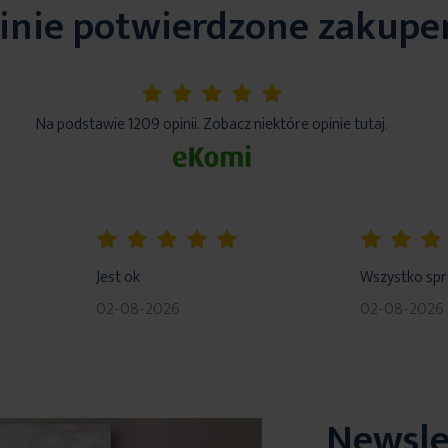
inie potwierdzone zakup
5%
Na podstawie 1209 opinii. Zobacz niektóre opinie tutaj.
100%
80%
Jest ok
Wszystko sp
02-08-2026
02-08-2026
Newsle