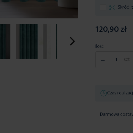
Skróć
120,90 zł
Ilość
-
szt.
Czas realizac
Darmowa dosta