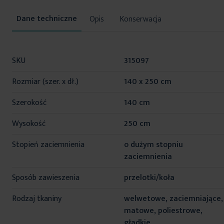
Opis
Konserwacja
Więcej
SKU
315097
informacji
Rozmiar (szer. x dł.)
140 x 250 cm
Szerokość
140 cm
Wysokość
250 cm
Stopień zaciemnienia
o dużym stopniu
zaciemnienia
Sposób zawieszenia
przelotki/koła
Rodzaj tkaniny
welwetowe, zaciemniające,
matowe, poliestrowe,
gładkie