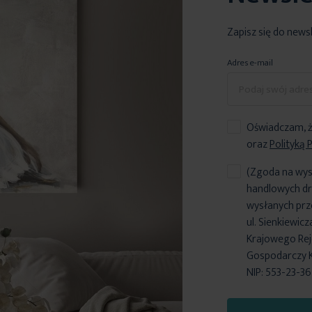
Zapisz się do news
Adres e-mail
Oświadczam, ż
oraz
Polityką 
(Zgoda na wys
handlowych dr
wysłanych prz
ul. Sienkiewic
Krajowego Reje
Gospodarczy 
NIP: 553-23-3