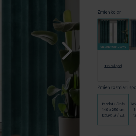
Zmień kolor
CIEMNOTURKUSOWY
+15 więcej
Zmień rozmiar i sp
Przelotki/koła
Taś
140 x 250 cm
1
120,90 zł
/ szt.
1