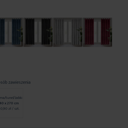
osób zawieszenia
ma/tunel/żabki
40 x 270 cm
20,90 zł
/ szt.