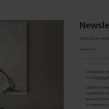
Newsle
Zapisz się do news
Adres e-mail
Oświadczam, ż
oraz
Polityką 
(Zgoda na wys
handlowych dr
wysłanych prz
ul. Sienkiewic