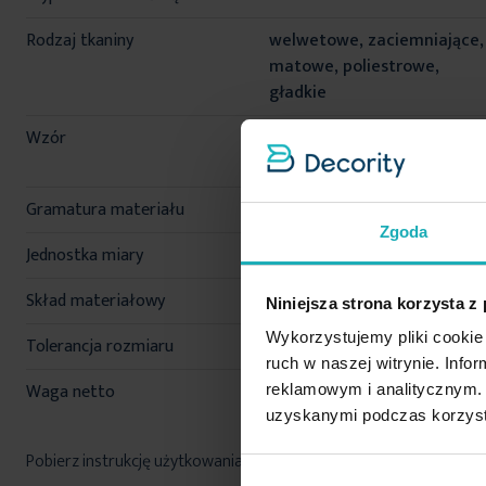
Rodzaj tkaniny
welwetowe, zaciemniające,
matowe, poliestrowe,
gładkie
Wzór
jednokolorowe, modne,
ekskluzywny
Gramatura materiału
290 g/m²
Zgoda
Jednostka miary
szt.
Skład materiałowy
100% poliester
Niniejsza strona korzysta z
Wykorzystujemy pliki cookie 
Tolerancja rozmiaru
5%
ruch w naszej witrynie. Inf
Waga netto
1300 g
reklamowym i analitycznym. 
uzyskanymi podczas korzysta
Pobierz instrukcję użytkowania i bezpieczeństwa produktu