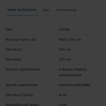
Opis
Konserwacja
Więcej
SKU
315196
informacji
Rozmiar (szer. x dł.)
140 x 270 cm
Szerokość
140 cm
Wysokość
270 cm
Stopień zaciemnienia
o dużym stopniu
zaciemnienia
Sposób zawieszenia
taśma/tunel/żabki
Szerokość taśmy
8 cm
Wypustka nad taśmą
3 cm