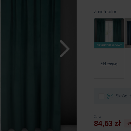
Zmień kolor
CIEMNOTURKUSOWY
+14 więcej
Skróć
Cena
84,63 zł
-