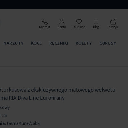
Kontakt
Konto
Ulubione
Blog
Koszyk
NARZUTY
KOCE
RĘCZNIKI
ROLETY
OBRUSY
oturkusowa z ekskluzywnego matowego welwetu
ma RIA Diva Line Eurofirany
usowy
0 cm
ia:
taśma/tunel/żabki