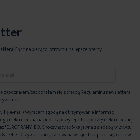
tter
lettera! Bądź na bieżąco, otrzymuj najlepsze oferty
e zapoznałem/zapoznałam się z treścią
Regulaminu newslettera
Prywatności
.
yłkę e-mail) Wyrażam zgodę na otrzymywanie informacji
ogą elektroniczną na podany powyżej adres poczty elektronicznej
ez "EUROFIRANY” B.B. Choczyńscy spółka jawna z siedzibą w Żywcu,
za 81, 34-300 Żywiec, zarejestrowana w rejestrze przedsiębiorców