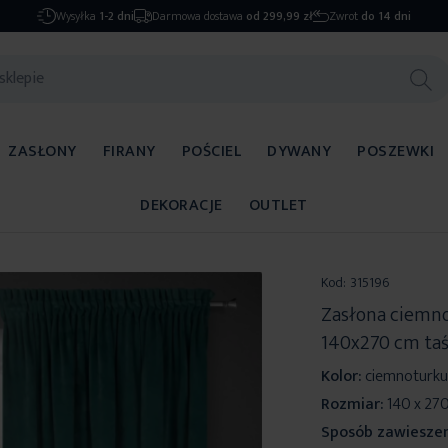
Wysyłka
1-2 dni
Darmowa dostawa
od 299,99 zł
Zwrot
do 14 dni
ZASŁONY
FIRANY
POŚCIEL
DYWANY
POSZEWKI
DEKORACJE
OUTLET
Kod:
315196
Zasłona ciemn
140x270 cm taś
Kolor:
ciemnoturk
Rozmiar:
140 x 27
Sposób zawieszen