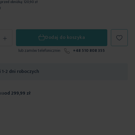
 przed obniżką:
120,90 zł
ł
+
Dodaj do koszyka
lub zamów telefonicznie:
+48 510 808 355
ji
1-2 dni roboczych
wa
od 299,99 zł