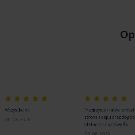
Op
100%
100%
Wszystko ok
Przejrzysta i łatwa w obs
strona sklepu oraz dogo
06-08-2026
płatności i dostawy 👍
06-08-2026