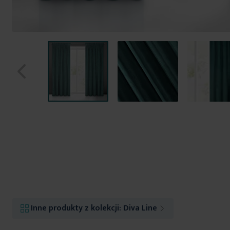
Przejdź
na
początek
galerii
Inne produkty z kolekcji:
Diva Line