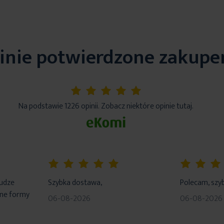
inie potwierdzone zakup
5%
Na podstawie 1226 opinii. Zobacz niektóre opinie tutaj.
100%
100%
łudze
Szybka dostawa,
Polecam, szyb
dne formy
06-08-2026
06-08-2026