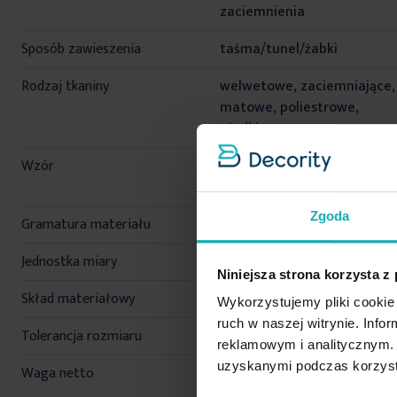
zaciemnienia
Sposób zawieszenia
taśma/tunel/żabki
Rodzaj tkaniny
welwetowe, zaciemniające,
matowe, poliestrowe,
gładkie
Wzór
jednokolorowe, modne,
ekskluzywny
Zgoda
Gramatura materiału
290 g/m²
Jednostka miary
szt.
Niniejsza strona korzysta z
Skład materiałowy
100% poliester
Wykorzystujemy pliki cookie 
ruch w naszej witrynie. Inf
Tolerancja rozmiaru
5%
reklamowym i analitycznym. 
uzyskanymi podczas korzysta
Waga netto
1300 g