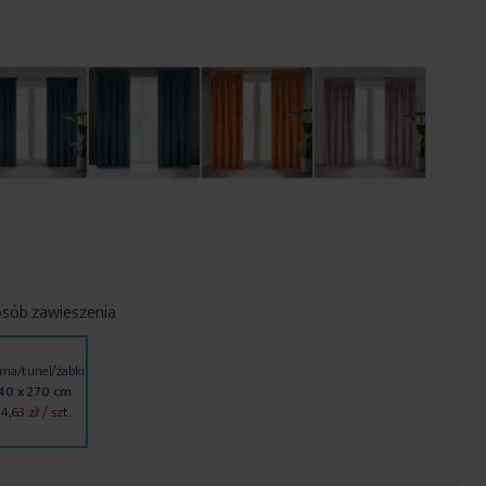
osób zawieszenia
ma/tunel/żabki
40 x 270 cm
4,63 zł
/ szt.