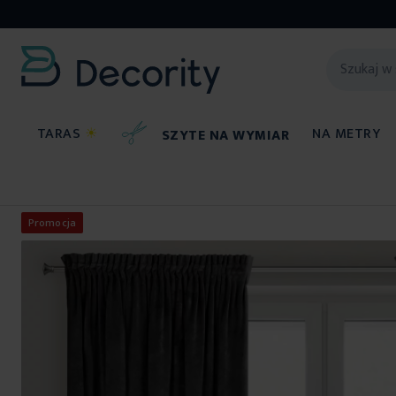
TARAS
☀
NA METRY
SZYTE NA WYMIAR
Zasłony
Promocja
Przejdź
na
koniec
galerii