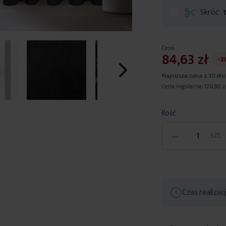
Skróć
Cena
84,63 zł
-
Najniższa cena z 30 dni
Cena regularna:
120,90 z
Ilość
-
szt.
Czas realizac