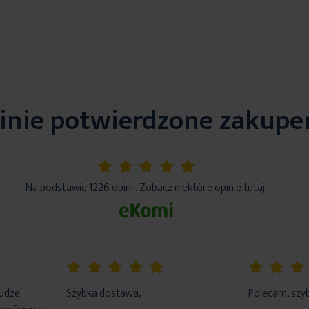
inie potwierdzone zakup
5%
Na podstawie 1226 opinii. Zobacz niektóre opinie tutaj.
100%
100%
łudze
Szybka dostawa,
Polecam, szyb