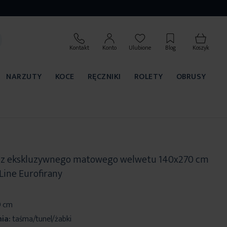
Kontakt
Konto
Ulubione
Blog
Koszyk
NARZUTY
KOCE
RĘCZNIKI
ROLETY
OBRUSY
a z ekskluzywnego matowego welwetu 140x270 cm
Line Eurofirany
0 cm
ia:
taśma/tunel/żabki