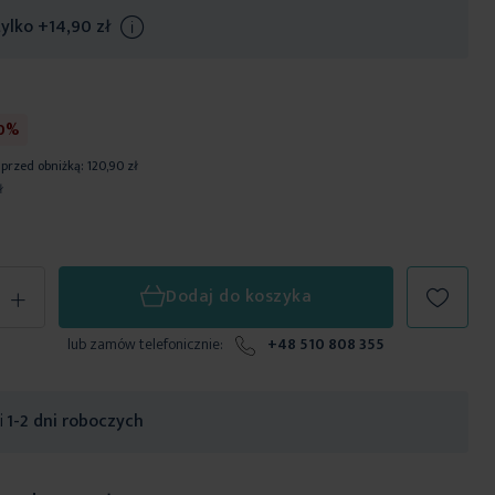
tylko
+14,90 zł
Info
30%
 przed obniżką:
120,90 zł
ł
+
Dodaj do koszyka
lub zamów telefonicznie:
+48 510 808 355
ji
1-2 dni roboczych