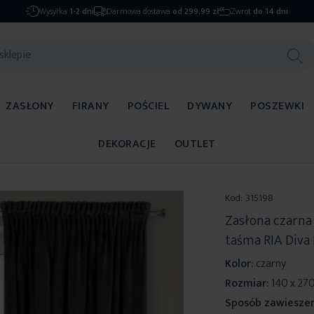
Wysyłka
1-2 dni
Darmowa dostawa
od 299,99 zł
Zwrot
do 14 dni
ZASŁONY
FIRANY
POŚCIEL
DYWANY
POSZEWKI
DEKORACJE
OUTLET
Kod:
315198
Zasłona czarn
taśma RIA Diva 
Kolor:
czarny
Rozmiar:
140 x 27
Sposób zawieszen