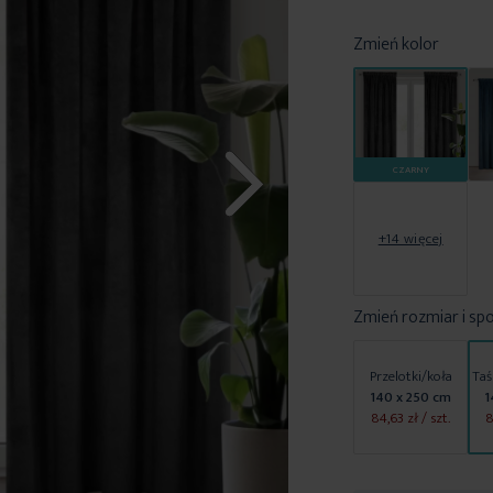
Zmień kolor
CZARNY
+14 więcej
Zmień rozmiar i sp
Przelotki/koła
Taś
140 x 250 cm
1
84,63 zł
/ szt.
8