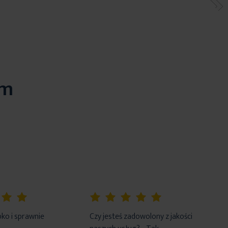
em
100%
ko i sprawnie
Czy jesteś zadowolony z jakości