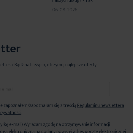
naszych usług? - Tak
06-08-2026
tter
lettera! Bądź na bieżąco, otrzymuj najlepsze oferty
e zapoznałem/zapoznałam się z treścią
Regulaminu newslettera
Prywatności
.
yłkę e-mail) Wyrażam zgodę na otrzymywanie informacji
ogą elektroniczną na podany powyżej adres poczty elektronicznej