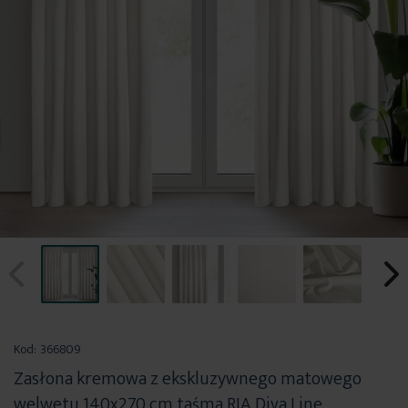
Przejdź
na
Kod:
366809
początek
Zasłona kremowa z ekskluzywnego matowego
galerii
welwetu 140x270 cm taśma RIA Diva Line