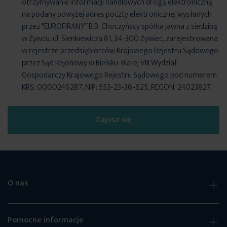
otrzymywanie informacji handlowych drogą elektroniczną
na podany powyżej adres poczty elektronicznej wysłanych
przez "EUROFIRANY” B.B. Choczyńscy spółka jawna z siedzibą
w Żywcu, ul. Sienkiewicza 81, 34-300 Żywiec, zarejestrowana
w rejestrze przedsiębiorców Krajowego Rejestru Sądowego
przez Sąd Rejonowy w Bielsku-Białej VIII Wydział
Gospodarczy Krajowego Rejestru Sądowego pod numerem
KRS: 0000246287, NIP: 553-23-36-625, REGON: 24023827.
Zapisz się
O nas
Pomocne informacje