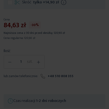
Skróć
tylko
+14,90 zł
Info
Cena
84,63 zł
-30%
Najniższa cena z 30 dni przed obniżką:
120,90 zł
Cena regularna:
120,90 zł
Ilość
-
+
szt.
lub zamów telefonicznie:
+48 510 808 355
Czas realizacji
1-2 dni roboczych