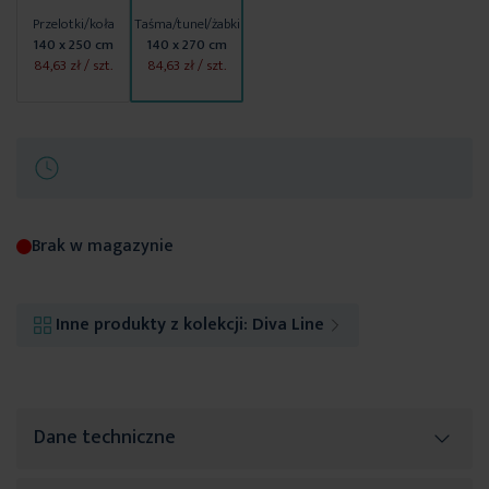
Przelotki/koła
Taśma/tunel/żabki
140 x 250 cm
140 x 270 cm
84,63 zł
/ szt.
84,63 zł
/ szt.
Brak w magazynie
Inne produkty z kolekcji:
Diva Line
Dane techniczne