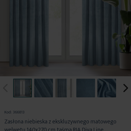
Przejdź
na
Kod:
366813
początek
Zasłona niebieska z ekskluzywnego matowego
galerii
welwetu 140x270 cm taśma RIA Diva Line