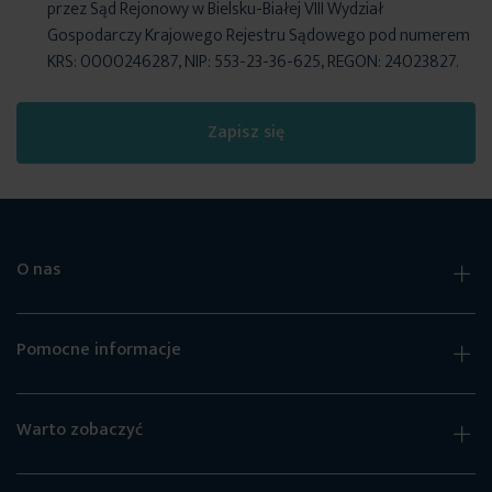
przez Sąd Rejonowy w Bielsku-Białej VIII Wydział
Gospodarczy Krajowego Rejestru Sądowego pod numerem
KRS: 0000246287, NIP: 553-23-36-625, REGON: 24023827.
Zapisz się
O nas
Pomocne informacje
Warto zobaczyć