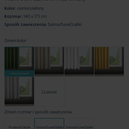
Kolor:
ciemnozielony
Rozmiar:
140 x 175 cm
Sposób zawieszenia:
taśma/tunel/żabki
Zmień kolor
CIEMNOZIELONY
+2 więcej
Zmień rozmiar i sposób zawieszenia
Przelotki/koła
Taśma/tunel/żabki
Taśma/tunel/żabki