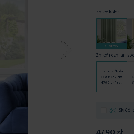
Zmień kolor
OLIWKOWY
Zmień rozmiar i sp
Przelotki/koła
P
140 x 175 cm
1
47,90 zł
/ szt.
5
Skróć
47,90 zł