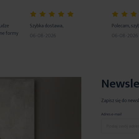
100%
100%
łudze
Szybka dostawa,
Polecam, szyb
dne formy
06-08-2026
06-08-2026
Newsle
Zapisz się do news
Adres e-mail