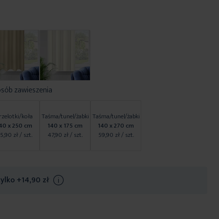
osób zawieszenia
rzelotki/koła
Taśma/tunel/żabki
Taśma/tunel/żabki
40 x 250 cm
140 x 175 cm
140 x 270 cm
5,90 zł
/ szt.
47,90 zł
/ szt.
59,90 zł
/ szt.
tylko
+14,90 zł
Info