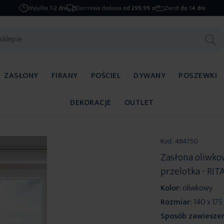
Wysyłka
1-2 dni
Darmowa dostawa
od 299,99 zł
Zwrot
do 14 dni
ZASŁONY
FIRANY
POŚCIEL
DYWANY
POSZEWKI
DEKORACJE
OUTLET
Kod:
484750
Zasłona oliwko
przelotka - RIT
Kolor:
oliwkowy
Rozmiar:
140 x 175
Sposób zawieszen