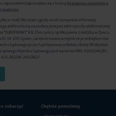
e zapoznałem/zapoznałam się z treścią
Regulaminu newslettera
Prywatności
.
yłkę e-mail) Wyrażam zgodę na otrzymywanie informacji
ogą elektroniczną na podany powyżej adres poczty elektronicznej
ez "EUROFIRANY” B.B. Choczyńscy spółka jawna z siedzibą w Żywcu,
za 81, 34-300 Żywiec, zarejestrowana w rejestrze przedsiębiorców
stru Sądowego przez Sąd Rejonowy w Bielsku-Białej VIII Wydział
Krajowego Rejestru Sądowego pod numerem KRS: 0000246287,
6-625, REGON: 24023827.
o zobaczyć
Chętnie pomożemy