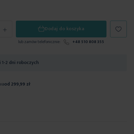
+
Dodaj do koszyka
lub zamów telefonicznie:
+48 510 808 355
ji
1-2 dni roboczych
wa
od 299,99 zł