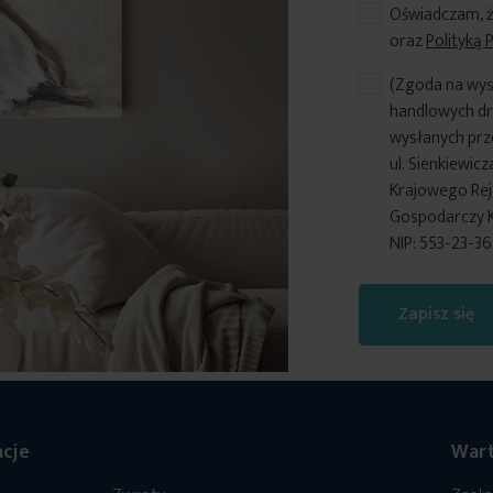
Oświadczam, ż
oraz
Polityką 
(Zgoda na wys
handlowych dr
wysłanych prz
ul. Sienkiewic
Krajowego Reje
Gospodarczy 
NIP: 553-23-3
Zapisz się
cje
Wart