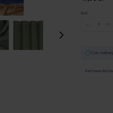
Ilość
-
szt.
Czas realizac
Darmowa dosta