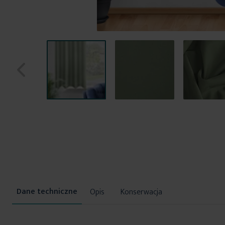
Przejdź
na
początek
galerii
Opis
Konserwacja