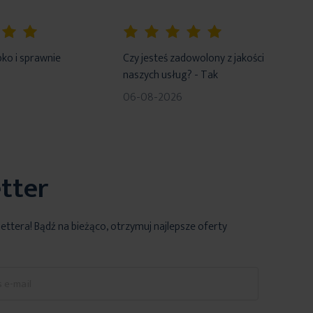
100%
ko i sprawnie
Czy jesteś zadowolony z jakości
naszych usług? - Tak
06-08-2026
tter
lettera! Bądź na bieżąco, otrzymuj najlepsze oferty