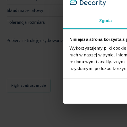
Skład materiałowy
100% poliester
Zgoda
Tolerancja rozmiaru
5%
Niniejsza strona korzysta z
Pobierz instrukcję użytkowania i bezpieczeństwa produktu
Wykorzystujemy pliki cookie 
ruch w naszej witrynie. Inf
reklamowym i analitycznym. 
uzyskanymi podczas korzysta
High-contrast mode