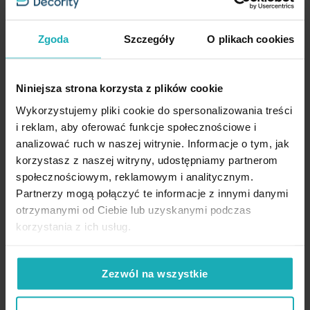
Świecznik dekoracyjny srebrny
Figurka dekoracyjna srebrna w
Dane techniczne:
łączący dwie kontrastujące
kształcie słonia 11x7x30 cm
powierzchnie 9x13 cm LAILA
LAILA Eurofirany
Zgoda
Szczegóły
O plikach cookies
średnica: 8 cm
Eurofirany
wysokość: 9 cm
28,62 zł
55,93 zł
Skład: 100% glinka ceramiczna
-30%
-30%
Niniejsza strona korzysta z plików cookie
Najniższa cena z 30 dni przed
Najniższa cena z 30 dni przed
Wykorzystujemy pliki cookie do spersonalizowania treści
obniżką:
40,90 zł
obniżką:
79,90 zł
i reklam, aby oferować funkcje społecznościowe i
Cena regularna:
40,90 zł
Cena regularna:
79,90 zł
analizować ruch w naszej witrynie. Informacje o tym, jak
Dodaj do listy życzeń
Dodaj do listy życzeń
Dod
Dodaj do koszyka
Dodaj do koszyka
korzystasz z naszej witryny, udostępniamy partnerom
społecznościowym, reklamowym i analitycznym.
Partnerzy mogą połączyć te informacje z innymi danymi
otrzymanymi od Ciebie lub uzyskanymi podczas
korzystania z ich usług.
High-contrast mode
Zezwól na wszystkie