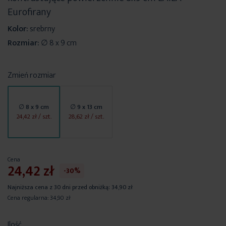
Eurofirany
Kolor:
srebrny
Rozmiar:
∅ 8 x 9 cm
Zmień rozmiar
∅ 8 x 9 cm
∅ 9 x 13 cm
24,42 zł
/ szt.
28,62 zł
/ szt.
Cena
24,42 zł
-30%
Najniższa cena z 30 dni przed obniżką:
34,90 zł
Cena regularna:
34,90 zł
Ilość