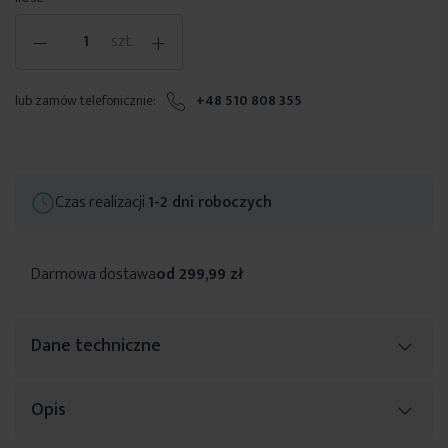
-
+
szt.
lub zamów telefonicznie:
+48 510 808 355
Czas realizacji
1-2 dni roboczych
Darmowa dostawa
od 299,99 zł
Dane techniczne
Opis
Więcej
SKU
485638
informacji