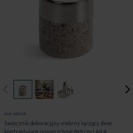
Przejdź
na
Kod:
485638
początek
Świecznik dekoracyjny srebrny łączący dwie
galerii
kontrastujące powierzchnie 8x9 cm LAILA