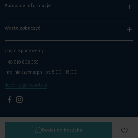
Pomocne informacje
Warto zobaczyć
Chętnie pomożemy
+48 510 808 355
Infolinia czynna: pn - pt: 8:00 - 16:00
decority@decority.pl
Dodaj do koszyka
© 2026 Decority. Wszystkie prawa zastrzeżone.