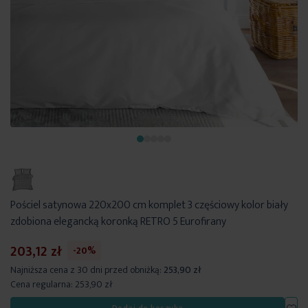
Pościel satynowa 220x200 cm komplet 3 częściowy kolor biały
zdobiona elegancką koronką RETRO 5 Eurofirany
203,12 zł
-20%
Najniższa cena z 30 dni przed obniżką:
253,90 zł
Cena regularna:
253,90 zł
Dod
Dodaj do koszyka