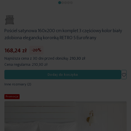
Pościel satynowa 160x200 cm komplet 3 częściowy kolor biały
zdobiona elegancką koronką RETRO 5 Eurofirany
168,24 zł
-20%
Najniższa cena z 30 dni przed obniżką:
210,30 zł
Cena regularna:
210,30 zł
Dod
Dodaj do koszyka
Inne rozmiary
(2)
Promocja