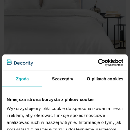
Zgoda
Szczegóły
O plikach cookies
Niniejsza strona korzysta z plików cookie
Wykorzystujemy pliki cookie do spersonalizowania treści
Pościel 220x200 cm komplet 3 częściowy z mieszanki włókien
i reklam, aby oferować funkcje społecznościowe i
kolor biały zdobiona pasem koronki LINDA z kolekcji Nova Style
analizować ruch w naszej witrynie. Informacje o tym, jak
Eurofirany
korzystasz z naszej witryny, udostępniamy partnerom