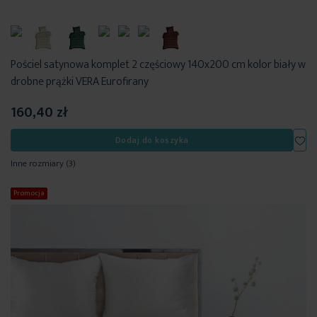
Pościel satynowa komplet 2 częściowy 140x200 cm kolor biały w
drobne prążki VERA Eurofirany
160,40 zł
Dod
Dodaj do koszyka
Inne rozmiary
(3)
Promocja