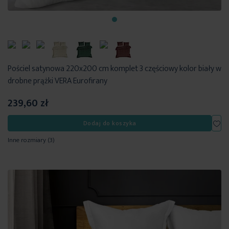
Pościel satynowa 220x200 cm komplet 3 częściowy kolor biały w
drobne prążki VERA Eurofirany
239,60 zł
Dod
Dodaj do koszyka
Inne rozmiary
(3)