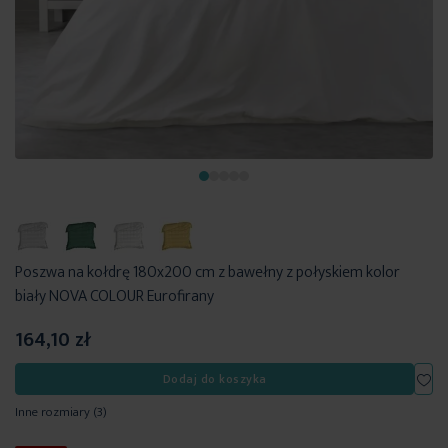
Poszwa na kołdrę 180x200 cm z bawełny z połyskiem kolor
biały NOVA COLOUR Eurofirany
164,10 zł
Dod
Dodaj do koszyka
Inne rozmiary
(3)