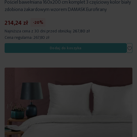
Pościel bawełniana 160x200 cm komplet 3 częściowy kolor biały
zdobiona żakardowym wzorem DAMASK Eurofirany
214,24 zł
-20%
Najniższa cena z 30 dni przed obniżką:
267,80 zł
Cena regularna:
267,80 zł
Dod
Dodaj do koszyka