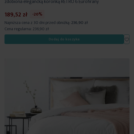
zdobiona elegancką koronką RETRO 6 Eurofirany
189,52 zł
-20%
Najniższa cena z 30 dni przed obniżką:
236,90 zł
Cena regularna:
236,90 zł
Dod
Dodaj do koszyka