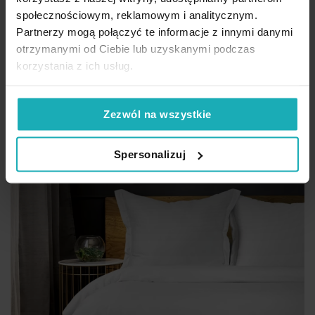
społecznościowym, reklamowym i analitycznym.
200,72 zł
-20%
Partnerzy mogą połączyć te informacje z innymi danymi
Najniższa cena z 30 dni przed obniżką:
250,90 zł
otrzymanymi od Ciebie lub uzyskanymi podczas
Cena regularna:
250,90 zł
korzystania z ich usług.
Dod
Dodaj do koszyka
Inne rozmiary
(2)
Zezwól na wszystkie
Spersonalizuj