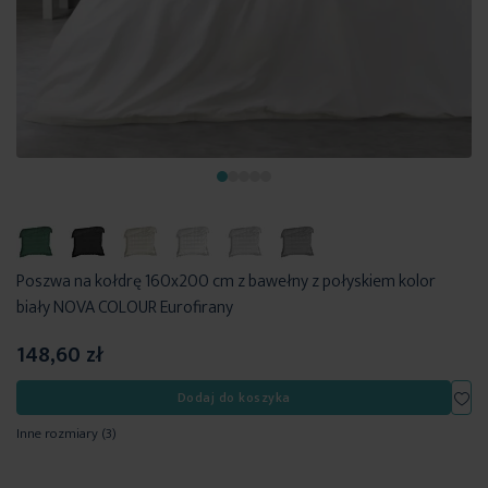
Poszwa na kołdrę 160x200 cm z bawełny z połyskiem kolor
biały NOVA COLOUR Eurofirany
148,60 zł
Dod
Dodaj do koszyka
Inne rozmiary
(3)