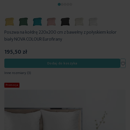
Poszwa na kołdrę 220x200 cm z bawełny z połyskiem kolor
biały NOVA COLOUR Eurofirany
195,50 zł
Dod
Dodaj do koszyka
Inne rozmiary
(3)
Promocja