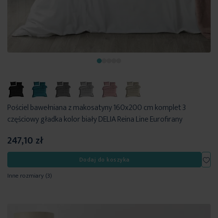
Pościel bawełniana z makosatyny 160x200 cm komplet 3
częściowy gładka kolor biały DELIA Reina Line Eurofirany
247,10 zł
Dod
Dodaj do koszyka
Inne rozmiary
(3)