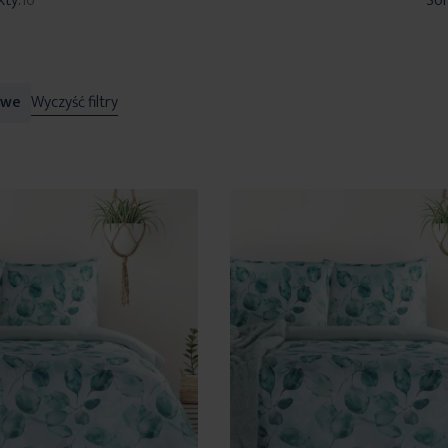
kty:
16
Sor
owe
Wyczyść filtry