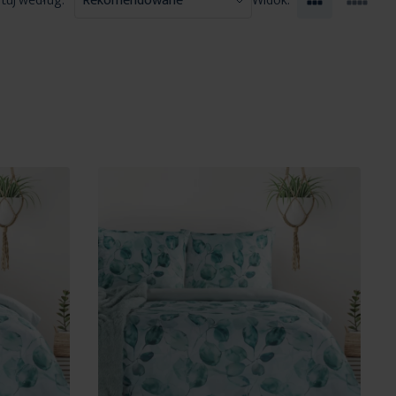
tuj według:
Widok: