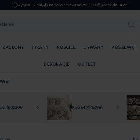
Wysyłka
1-2 dni
Darmowa dostawa
od 299,99 zł
Zwrot
do 14 dni
ZASŁONY
FIRANY
POŚCIEL
DYWANY
POSZEWKI
DEKORACJE
OUTLET
owa
ciel 160x200
Pościel 220x200