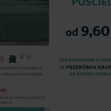
owa 220x200 cm komplet 3
r miętowy w drobne prążki
y
20%
 30 dni przed obniżką:
239,60 zł
239,60 zł
Dodaj