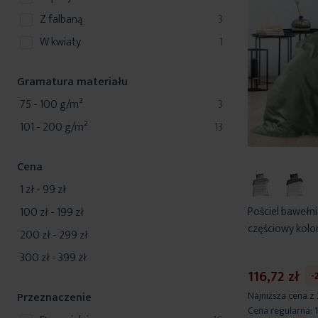
produkty
z falbaną
3
produkt
w kwiaty
1
Gramatura materiału
produkty
75 - 100 g/m²
3
produkty
101 - 200 g/m²
13
Cena
1 zł
-
99 zł
Pościel bawełn
100 zł
-
199 zł
częściowy kolo
200 zł
-
299 zł
300 zł
-
399 zł
116,72 zł
-
Najniższa cena z
Przeznaczenie
Cena regularna: