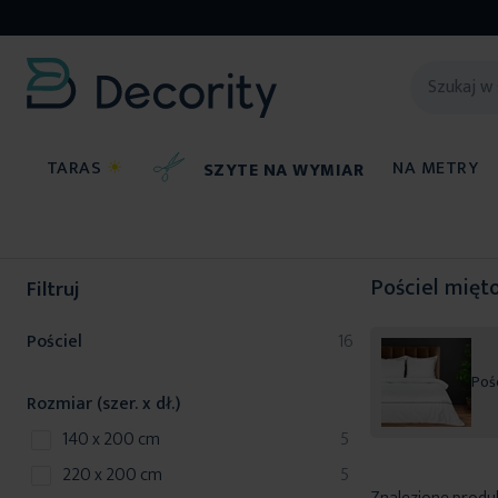
TARAS
☀
NA METRY
SZYTE NA WYMIAR
Pościel
Pościel mięt
Filtruj
produkty
Pościel
16
Poś
Rozmiar (szer. x dł.)
produkty
140 x 200 cm
5
produkty
220 x 200 cm
5