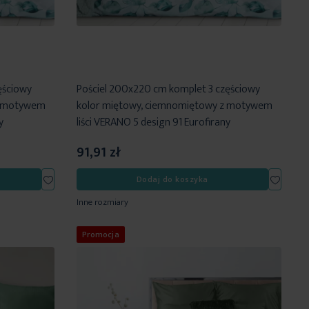
ęściowy
Pościel 200x220 cm komplet 3 częściowy
z motywem
kolor miętowy, ciemnomiętowy z motywem
y
liści VERANO 5 design 91 Eurofirany
91,91 zł
Dodaj
Dodaj
Dodaj do koszyka
do
do
Inne rozmiary
listy
listy
życzeń
życzeń
Promocja