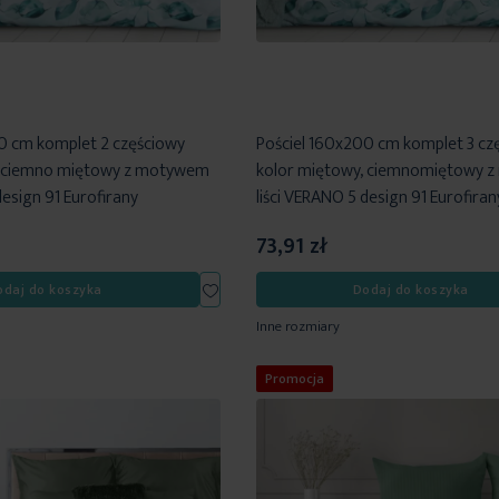
0 cm komplet 2 częściowy
Pościel 160x200 cm komplet 3 cz
, ciemno miętowy z motywem
kolor miętowy, ciemnomiętowy 
design 91 Eurofirany
liści VERANO 5 design 91 Eurofiran
73,91 zł
Dodaj
odaj do koszyka
Dodaj do koszyka
do
Inne rozmiary
listy
życzeń
Promocja