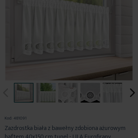
Przejdź
na
Kod:
481091
początek
Zazdrostka biała z bawełny zdobiona ażurowym
galerii
haftem 40x150 cm tunel - LILA Eurofirany