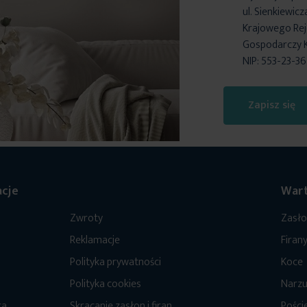
ul. Sienkiewic
Krajowego Reje
Gospodarczy 
NIP: 553-23-3
Zapisz się
cje
Wart
Zwroty
Zasł
Reklamacje
Firan
Polityka prywatności
Koce
Polityka cookies
Narzu
ra
Skracanie zasłon i firan
Poście