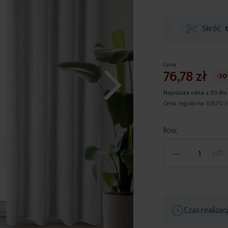
Skróć
Cena
76,78 zł
-3
Najniższa cena z 30 dni
Cena regularna:
109,70 z
Ilość
-
szt.
Czas realizac