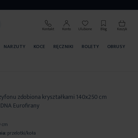
Kontakt
Konto
Ulubione
Blog
Koszyk
NARZUTY
KOCE
RĘCZNIKI
ROLETY
OBRUSY
 szyfonu zdobiona kryształkami 140x250 cm
IADNA Eurofirany
0 cm
ia:
przelotki/koła