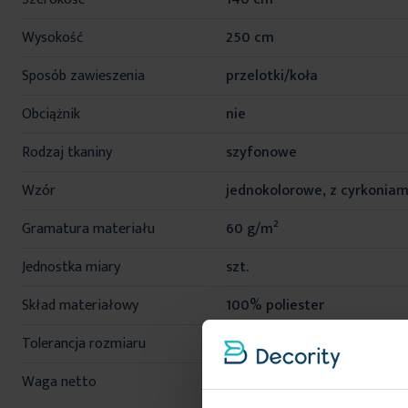
Wysokość
250 cm
Sposób zawieszenia
przelotki/koła
Obciążnik
nie
Rodzaj tkaniny
szyfonowe
Wzór
jednokolorowe, z cyrkoniam
Gramatura materiału
60 g/m²
Jednostka miary
szt.
Skład materiałowy
100% poliester
Tolerancja rozmiaru
5%
Waga netto
300 g