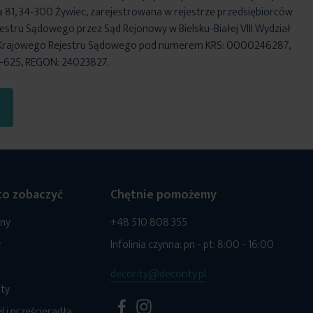
za 81, 34-300 Żywiec, zarejestrowana w rejestrze przedsiębiorców
stru Sądowego przez Sąd Rejonowy w Bielsku-Białej VIII Wydział
Krajowego Rejestru Sądowego pod numerem KRS: 0000246287,
6-625, REGON: 24023827.
o zobaczyć
Chętnie pomożemy
ony
+48 510 808 355
y
Infolinia czynna: pn - pt: 8:00 - 16:00
decority@decority.pl
ty
l i prześcieradła