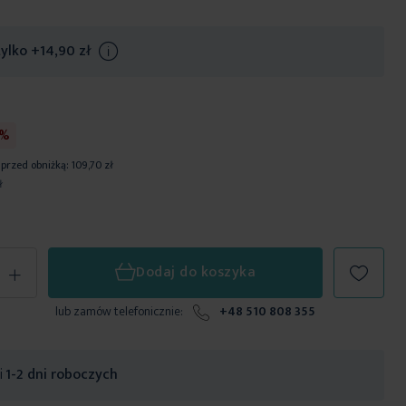
tylko
+14,90 zł
Info
0%
 przed obniżką:
109,70 zł
ł
+
Dodaj do koszyka
lub zamów telefonicznie:
+48 510 808 355
ji
1-2 dni roboczych