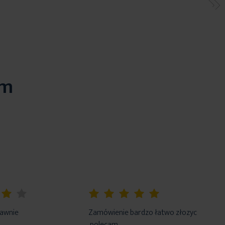
em
100%
rawnie
Zamówienie bardzo łatwo złozyc
.polecam