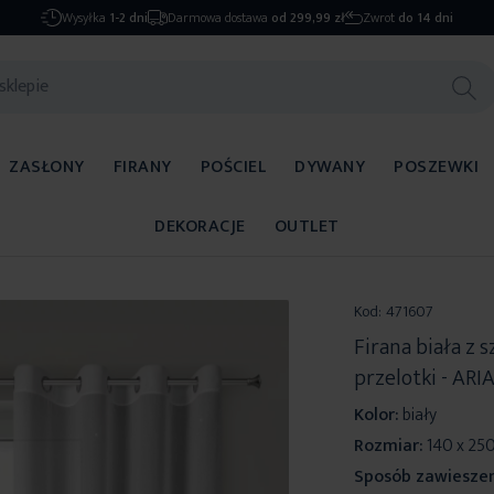
Wysyłka
1-2 dni
Darmowa dostawa
od 299,99 zł
Zwrot
do 14 dni
ZASŁONY
FIRANY
POŚCIEL
DYWANY
POSZEWKI
DEKORACJE
OUTLET
Kod:
471607
Firana biała z
przelotki - AR
Kolor:
biały
Rozmiar:
140 x 25
Sposób zawieszen