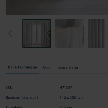
Przejdź
na
początek
Opis
Konserwacja
galerii
Więcej
SKU
471607
informacji
Rozmiar (szer. x dł.)
140 x 250 cm
Szerokość
140 cm