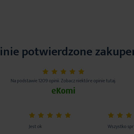
inie potwierdzone zakup
5%
Na podstawie 1209 opinii. Zobacz niektóre opinie tutaj.
100%
80%
Jest ok
Wszystko sp