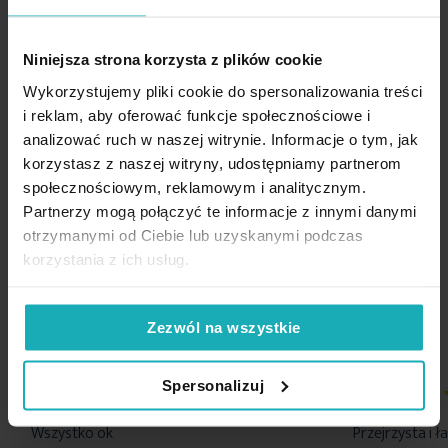
Nie można wybielać i chlorować
Mocowanie:
tunel na drążek
Waga netto
200 g
Delikatna, dekoracyjna struktura
Niniejsza strona korzysta z plików cookie
Klimat sielski, rustykalny i naturalny
Nie suszyć w suszarce bębnowej
Pobierz instrukcję użytkowania i bezpieczeństwa produktu
Wykorzystujemy pliki cookie do spersonalizowania treści
Idealna do okien kuchennych i jadalnianych
i reklam, aby oferować funkcje społecznościowe i
Gotowa do zawieszenia
analizować ruch w naszej witrynie. Informacje o tym, jak
Dane techniczne:
korzystasz z naszej witryny, udostępniamy partnerom
Opinie potwierdzone zakupem
społecznościowym, reklamowym i analitycznym.
Partnerzy mogą połączyć te informacje z innymi danymi
otrzymanymi od Ciebie lub uzyskanymi podczas
wysokość: 40 cm
szerokość: 150 cm
korzystania z ich usług.
5%
Na podstawie 1226 opinii. Zobacz niektóre opinie tutaj.
szerokość tunelu: 2 cm
skład: 100% bawełna
Zezwól na wszystkie
gramatura: 120 g/m
2
Spersonalizuj
100%
100%
Wszystko ok
Przejrzysta i 