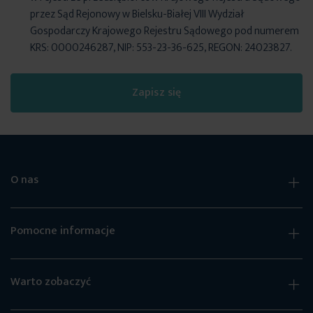
przez Sąd Rejonowy w Bielsku-Białej VIII Wydział
Gospodarczy Krajowego Rejestru Sądowego pod numerem
KRS: 0000246287, NIP: 553-23-36-625, REGON: 24023827.
Zapisz się
O nas
Pomocne informacje
Warto zobaczyć