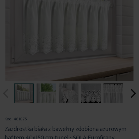
Przejdź
na
Kod:
481075
początek
Zazdrostka biała z bawełny zdobiona ażurowym
galerii
haftem 40x150 cm tunel - SOLA Eurofirany