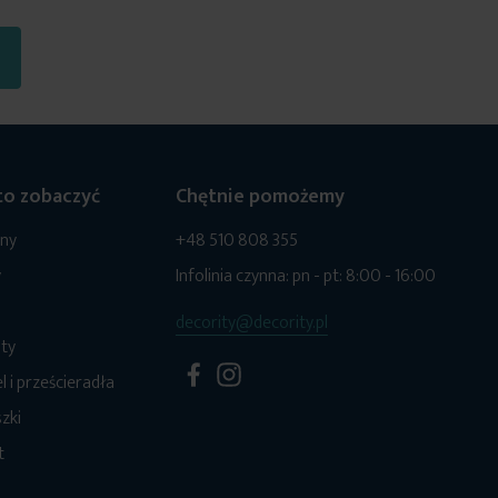
o zobaczyć
Chętnie pomożemy
ony
+48 510 808 355
y
Infolinia czynna: pn - pt: 8:00 - 16:00
decority@decority.pl
ty
l i prześcieradła
zki
t