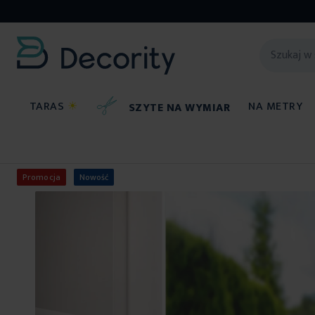
TARAS
☀
NA METRY
SZYTE NA WYMIAR
Firany
Zazdrostki
Promocja
Nowość
Przejdź
na
koniec
galerii