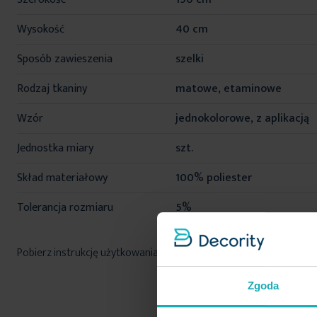
Wysokość
40 cm
Sposób zawieszenia
szelki
Rodzaj tkaniny
matowe, etaminowe
Wzór
jednokolorowe, z aplikacją
Jednostka miary
szt.
Skład materiałowy
100% poliester
Tolerancja rozmiaru
5%
Pobierz instrukcję użytkowania i bezpieczeństwa produktu
Zgoda