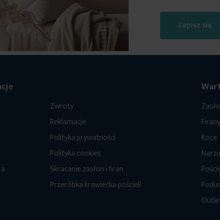
Zapisz się
cje
Wart
Zwroty
Zasł
Reklamacje
Firan
Polityka prywatności
Koce
Polityka cookies
Narzu
ra
Skracanie zasłon i firan
Poście
Przeróbka krawiecka pościeli
Podus
Outle