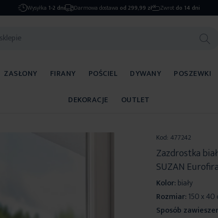
Wysyłka
1-2 dni
Darmowa dostawa
od 299,99 zł
Zwrot
do 14 dni
ZASŁONY
FIRANY
POŚCIEL
DYWANY
POSZEWKI
DEKORACJE
OUTLET
Kod:
477242
Zazdrostka bia
SUZAN Eurofir
Kolor:
biały
Rozmiar:
150 x 40
Sposób zawieszen