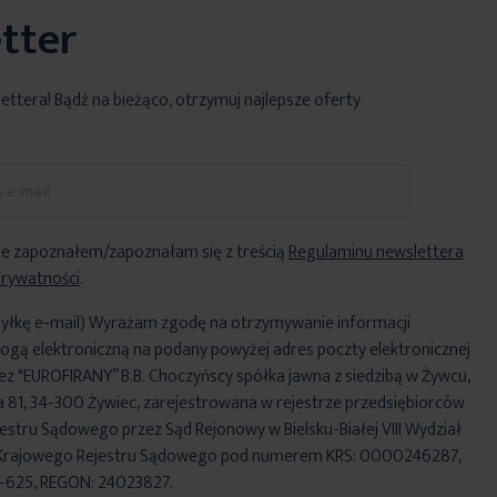
tter
lettera! Bądź na bieżąco, otrzymuj najlepsze oferty
e zapoznałem/zapoznałam się z treścią
Regulaminu newslettera
Prywatności
.
yłkę e-mail) Wyrażam zgodę na otrzymywanie informacji
ogą elektroniczną na podany powyżej adres poczty elektronicznej
ez "EUROFIRANY” B.B. Choczyńscy spółka jawna z siedzibą w Żywcu,
za 81, 34-300 Żywiec, zarejestrowana w rejestrze przedsiębiorców
stru Sądowego przez Sąd Rejonowy w Bielsku-Białej VIII Wydział
Krajowego Rejestru Sądowego pod numerem KRS: 0000246287,
6-625, REGON: 24023827.