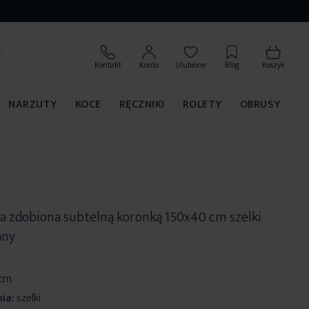
Kontakt
Konto
Ulubione
Blog
Koszyk
NARZUTY
KOCE
RĘCZNIKI
ROLETY
OBRUSY
ła zdobiona subtelną koronką 150x40 cm szelki
any
 cm
ia:
szelki