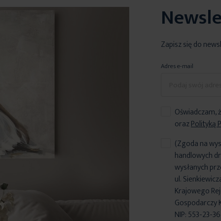
Newsle
Zapisz się do news
Adres e-mail
Oświadczam, ż
oraz
Polityką 
(Zgoda na wys
handlowych dr
wysłanych prz
ul. Sienkiewic
Krajowego Reje
Gospodarczy 
NIP: 553-23-3