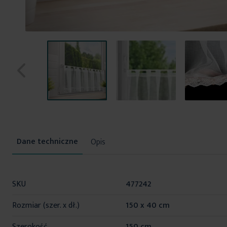
Przejdź
na
początek
Opis
galerii
Więcej
SKU
477242
informacji
Rozmiar (szer. x dł.)
150 x 40 cm
Szerokość
150 cm