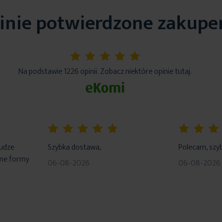
inie potwierdzone zakup
5%
Na podstawie 1226 opinii. Zobacz niektóre opinie tutaj.
100%
100%
łudze
Szybka dostawa,
Polecam, szyb
dne formy
06-08-2026
06-08-2026