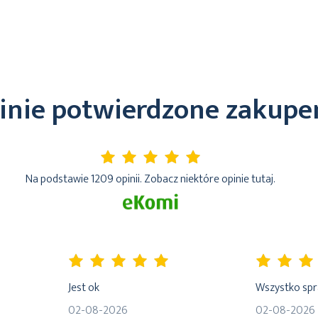
inie potwierdzone zakup
5%
Na podstawie 1209 opinii. Zobacz niektóre opinie tutaj.
100%
80%
Jest ok
Wszystko sp
02-08-2026
02-08-2026