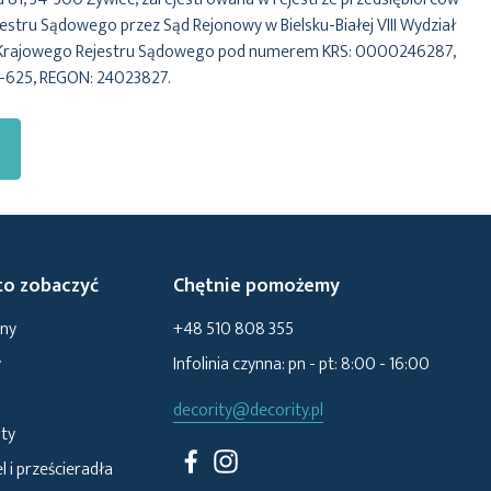
stru Sądowego przez Sąd Rejonowy w Bielsku-Białej VIII Wydział
Krajowego Rejestru Sądowego pod numerem KRS: 0000246287,
6-625, REGON: 24023827.
o zobaczyć
Chętnie pomożemy
ony
+48 510 808 355
y
Infolinia czynna: pn - pt: 8:00 - 16:00
decority@decority.pl
ty
l i prześcieradła