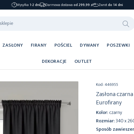
Wysyłka
1-2 dni
Darmowa dostawa
od 299,99 zł
Zwrot
do 14 dni
ZASŁONY
FIRANY
POŚCIEL
DYWANY
POSZEWKI
DEKORACJE
OUTLET
Kod:
446955
Zasłona czarna
Eurofirany
Kolor:
czarny
Rozmiar:
340 x 26
Sposób zawieszen