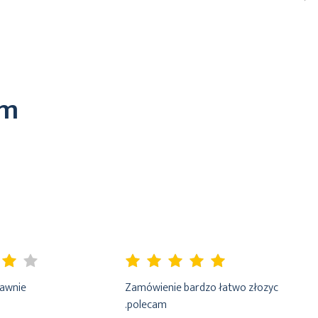
em
100%
rawnie
Zamówienie bardzo łatwo złozyc
.polecam