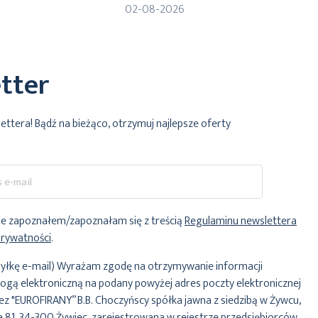
02-08-2026
tter
lettera! Bądź na bieżąco, otrzymuj najlepsze oferty
e zapoznałem/zapoznałam się z treścią
Regulaminu newslettera
Prywatności
.
yłkę e-mail) Wyrażam zgodę na otrzymywanie informacji
ogą elektroniczną na podany powyżej adres poczty elektronicznej
ez "EUROFIRANY” B.B. Choczyńscy spółka jawna z siedzibą w Żywcu,
za 81, 34-300 Żywiec, zarejestrowana w rejestrze przedsiębiorców