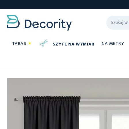
TARAS
☀
NA METRY
SZYTE NA WYMIAR
Zasłony
Przejdź
na
koniec
galerii